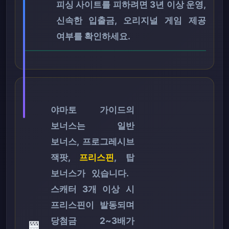
피싱 사이트를 피하려면 3년 이상 운영,
신속한 입출금, 오리지널 게임 제공
여부를 확인하세요.
야마토 가이드의
보너스는 일반
보너스, 프로그레시브
잭팟,
프리스핀
, 탑
보너스가 있습니다. ​
스캐터 3개 이상 시
프리스핀이 발동되며
당첨금 2~3배가
🎰