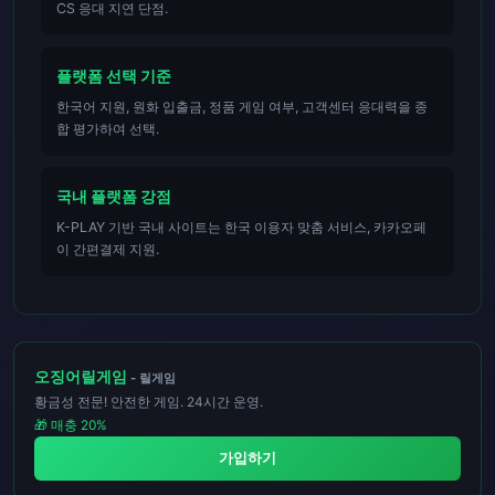
CS 응대 지연 단점.
플랫폼 선택 기준
한국어 지원, 원화 입출금, 정품 게임 여부, 고객센터 응대력을 종
합 평가하여 선택.
국내 플랫폼 강점
K-PLAY 기반 국내 사이트는 한국 이용자 맞춤 서비스, 카카오페
이 간편결제 지원.
오징어릴게임
- 릴게임
황금성 전문! 안전한 게임. 24시간 운영.
🎁 매충 20%
가입하기