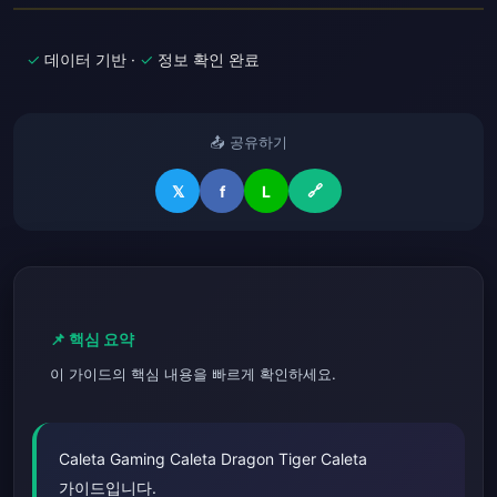
✓
데이터 기반 ·
✓
정보 확인 완료
📤 공유하기
𝕏
f
L
🔗
📌 핵심 요약
이 가이드의 핵심 내용을 빠르게 확인하세요.
Caleta Gaming Caleta Dragon Tiger Caleta
가이드입니다.