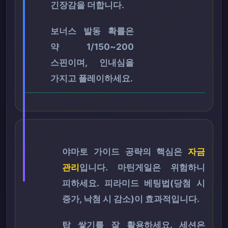
긴장감을 더합니다.
보너스 발동 확률은
약 1/150~200
스핀이며, 인내심을
가지고 플레이하세요.
야마토 가이드 공략의 핵심은
자금
관리
입니다. 마틴게일은 위험하니
피하세요. 피라미드 베팅법(당첨 시
증가, 낙첨 시 감소)이 효과적입니다.
탑 쌓기를 잘 활용하세요. 세션은