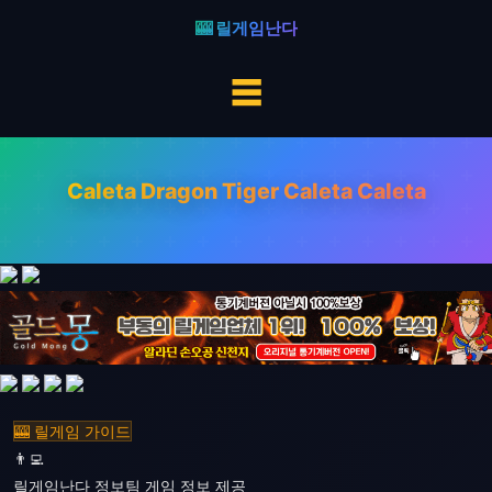
🎰 릴게임난다
☰
Caleta Dragon Tiger Caleta Caleta
🎰 릴게임 가이드
👨‍💻
릴게임난다 정보팀
게임 정보 제공