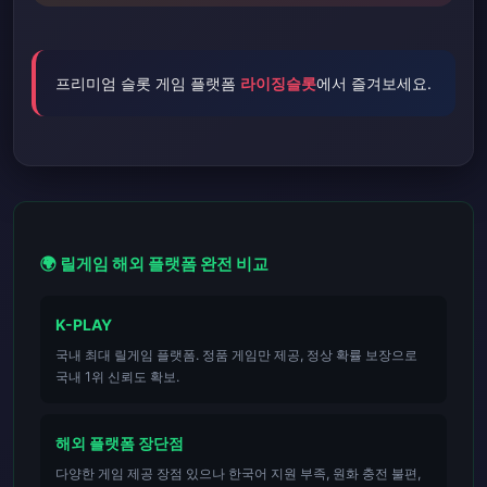
프리미엄 슬롯 게임 플랫폼
라이징슬롯
에서 즐겨보세요.
🌍 릴게임 해외 플랫폼 완전 비교
K-PLAY
국내 최대 릴게임 플랫폼. 정품 게임만 제공, 정상 확률 보장으로
국내 1위 신뢰도 확보.
해외 플랫폼 장단점
다양한 게임 제공 장점 있으나 한국어 지원 부족, 원화 충전 불편,