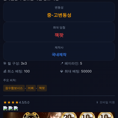
변동성
중-고변동성
최대 당첨
잭팟
제작사
국내제작
🎯 릴 구성:
3x3
📍 페이라인:
5
💰 최소 베팅:
100
💎 최대 베팅:
50000
주요 피처:
·
·
잠수함보너스
어뢰
잭팟
★★★★
4.5/5.0
📱 모바일 지원