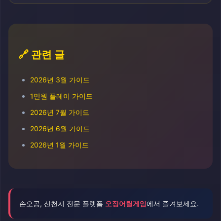
🔗 관련 글
2026년 3월 가이드
1만원 플레이 가이드
2026년 7월 가이드
2026년 6월 가이드
2026년 1월 가이드
손오공, 신천지 전문 플랫폼
오징어릴게임
에서 즐겨보세요.