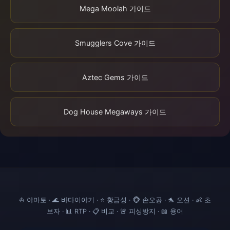
Mega Moolah 가이드
Smugglers Cove 가이드
Aztec Gems 가이드
Dog House Megaways 가이드
⛵ 야마토 · 🌊 바다이야기 · ⭐ 황금성 · 🐵 손오공 · 🐬 오션 · 👶 초
보자 · 📊 RTP · 📋 비교 · 🚨 피싱방지 · 📖 용어