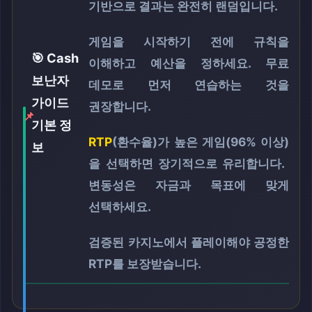
기반으로 결과는 완전히 랜덤입니다.
게임을 시작하기 전에 규칙을
🎯 Cash
이해하고 예산을 정하세요. ​무료
보난자
데모로 먼저 연습하는 것을
가이드
권장합니다.
기본 정
RTP
(환수율)가 높은 게임(96% 이상)
보
을 선택하면 장기적으로 유리합니다. ​
변동성은 자금과 목표에 맞게
선택하세요.
검증된 카지노에서 플레이해야 공정한
RTP를 보장받습니다.