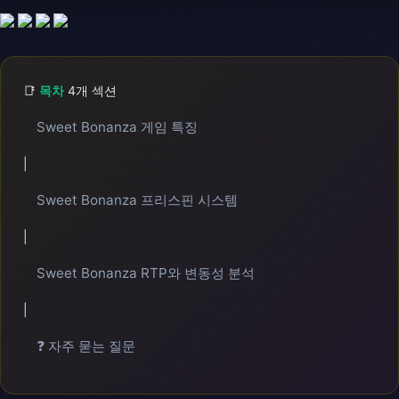
📑
목차
4개 섹션
Sweet Bonanza 게임 특징
|
Sweet Bonanza 프리스핀 시스템
|
Sweet Bonanza RTP와 변동성 분석
|
❓ 자주 묻는 질문