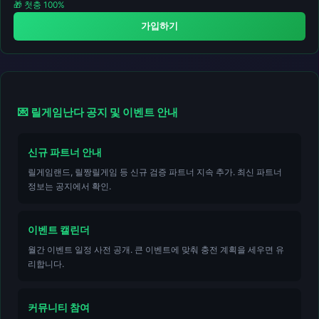
🎁 첫충 100%
가입하기
💌 릴게임난다 공지 및 이벤트 안내
신규 파트너 안내
릴게임랜드, 릴짱릴게임 등 신규 검증 파트너 지속 추가. 최신 파트너
정보는 공지에서 확인.
이벤트 캘린더
월간 이벤트 일정 사전 공개. 큰 이벤트에 맞춰 충전 계획을 세우면 유
리합니다.
커뮤니티 참여