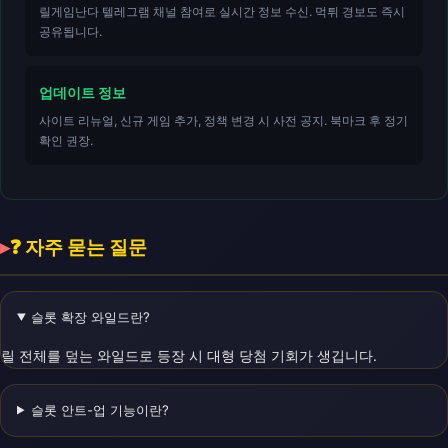
릴게임난다 텔레그램 채널 참여로 실시간 정보 수신. 먹튀 경보도 즉시
공유됩니다.
업데이트 정보
사이트 리뉴얼, 신규 게임 추가, 정책 변경 시 사전 공지. 북마크 후 정기
확인 권장.
❓ 자주 묻는 질문
슬롯 확장 와일드란?
릴 전체를 덮는 와일드로 등장 시 대형 당첨 기회가 생깁니다.
슬롯 안트-업 기능이란?