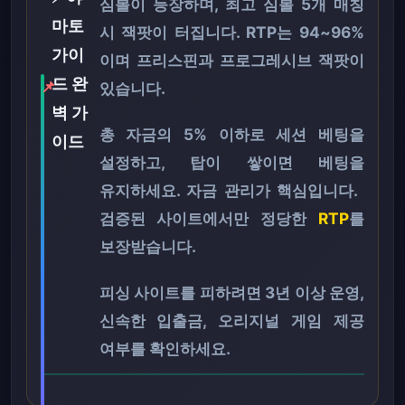
심볼이 등장하며, 최고 심볼 5개 매칭
마토
시 잭팟이 터집니다. ​RTP는 94~96%
가이
이며 프리스핀과 프로그레시브 잭팟이
드 완
있습니다.
벽 가
​​총 자금의 5% 이하로 세션 베팅을
이드
설정하고, 탑이 쌓이면 베팅을
유지하세요. 자금 관리가 핵심입니다. ​
검증된 사이트에서만 정당한
RTP
를
보장받습니다.
피싱 사이트를 피하려면 3년 이상 운영,
신속한 입출금, 오리지널 게임 제공
여부를 확인하세요.