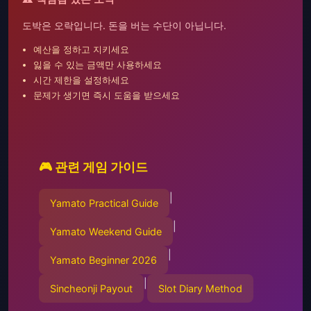
도박은 오락입니다. ​​돈을 버는 수단이 아닙니다.
예산을 정하고 지키세요
잃을 수 있는 금액만 사용하세요
시간 제한을 설정하세요
문제가 생기면 즉시 도움을 받으세요
🎮 관련 게임 가이드
|
Yamato Practical Guide
|
Yamato Weekend Guide
|
Yamato Beginner 2026
|
Sincheonji Payout
Slot Diary Method