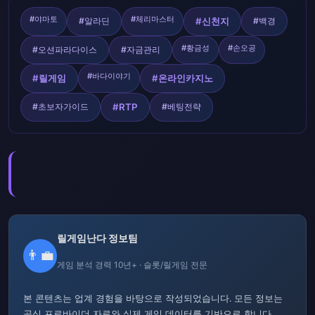
#야마토
#체리마스터
#알라딘
#신천지
#백경
#황금성
#손오공
#오션파라다이스
#자금관리
#바다이야기
#릴게임
#온라인카지노
#초보자가이드
#RTP
#베팅전략
릴게임난다 정보팀
👨‍💼
게임 분석 경력 10년+ · 슬롯/릴게임 전문
본 콘텐츠는 업계 경험을 바탕으로 작성되었습니다. 모든 정보는
공식 프로바이더 자료와 실제 게임 데이터를 기반으로 합니다.