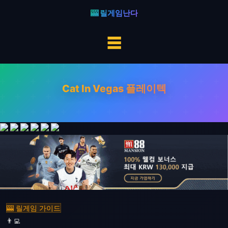
🎰 릴게임난다
☰
Cat In Vegas 플레이텍
🎰 릴게임 가이드
👨‍💻