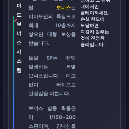
정하고 그 범위
이
내에서만
탑
보너스
는
플레이하세요.
드
야마토만의 특징으로
손실 한도에
보
최대 10층까지
도달하면
과감히 멈추는
너
쌓으면 대형 보상을
것이 진정한
스
받습니다.
승리입니다.
시
돌발 SP는 랜덤
스
발생하는 특별
템
보너스입니다. 예고
없이 터지므로
긴장감을 더합니다.
보너스 발동 확률은
약 1/150~200
스핀이며, 인내심을