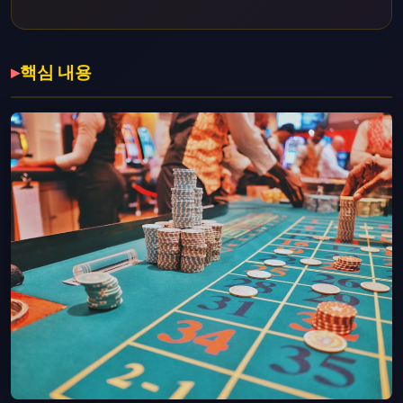
핵심 내용