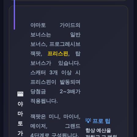
야마토 가이드의
보너스는 일반
보너스, 프로그레시브
잭팟,
프리스핀
, 탑
보너스가 있습니다.
스캐터 3개 이상 시
프리스핀이 발동되며
당첨금 2~3배가
🎰
적용됩니다.
야
마
잭팟은 미니, 마이너,
💡 프로 팁
토
메이저, 그랜드
항상 예산을
가
4단계로 구성됩니다. ​​