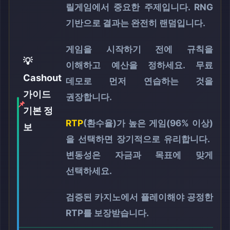
릴게임
에서 중요한 주제입니다. ​​RNG
기반으로 결과는 완전히 랜덤입니다.
게임을 시작하기 전에 규칙을
💡
이해하고 예산을 정하세요. ​무료
Cashout
데모로 먼저 연습하는 것을
가이드
권장합니다.
기본 정
RTP
(환수율)가 높은 게임(96% 이상)
보
을 선택하면 장기적으로 유리합니다. ​
변동성은 자금과 목표에 맞게
선택하세요.
검증된 카지노에서 플레이해야 공정한
RTP를 보장받습니다.