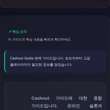
📌 핵심 요약
이 가이드의 핵심 내용을 빠르게 확인하세요.
Cashout Guide 완벽 가이드입니다. ​초보자부터 고급
플레이어까지 필요한 정보를 담았습니다.
Cashout 가이드에 대한 종합
가이드입니다. ​​온라인 슬롯과