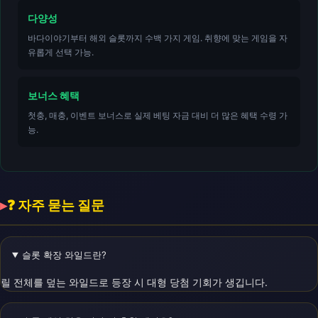
다양성
바다이야기부터 해외 슬롯까지 수백 가지 게임. 취향에 맞는 게임을 자
유롭게 선택 가능.
보너스 혜택
첫충, 매충, 이벤트 보너스로 실제 베팅 자금 대비 더 많은 혜택 수령 가
능.
❓ 자주 묻는 질문
슬롯 확장 와일드란?
릴 전체를 덮는 와일드로 등장 시 대형 당첨 기회가 생깁니다.