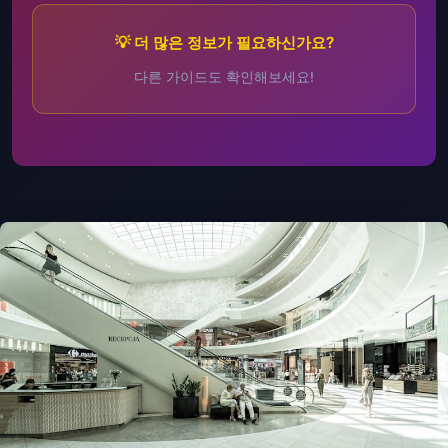
💡 더 많은 정보가 필요하신가요?
다른 가이드도 확인해보세요!