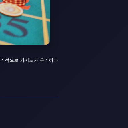
 장기적으로 카지노가 유리하다