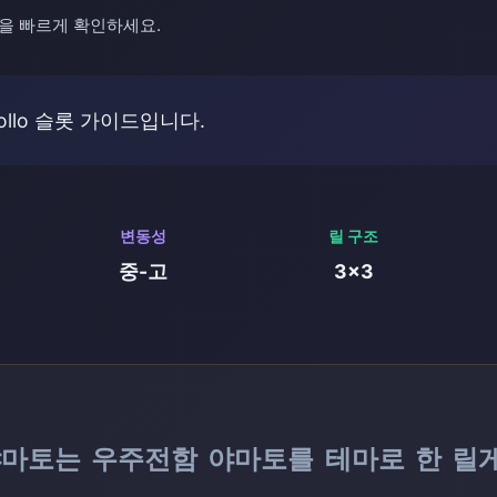
을 빠르게 확인하세요.
Apollo 슬롯 가이드입니다.
변동성
릴 구조
중-고
3x3
​야마토는 우주전함
야마토
를 테마로 한 릴