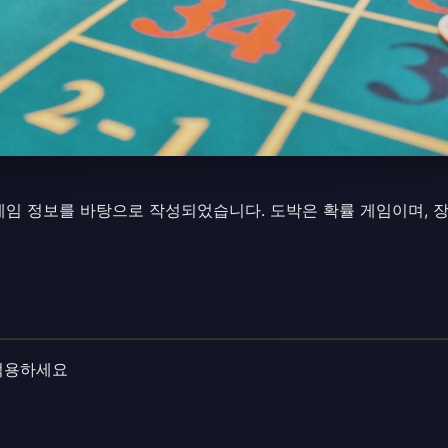
게임 정보를 바탕으로 작성되었습니다. ​​도박은 확률 게임이며,
적용하세요