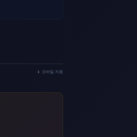
📱 모바일 지원