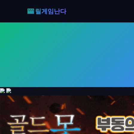
🎰 릴게임난다