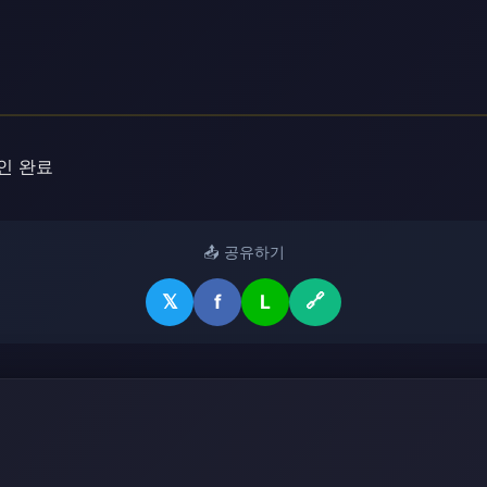
인 완료
📤 공유하기
𝕏
f
L
🔗