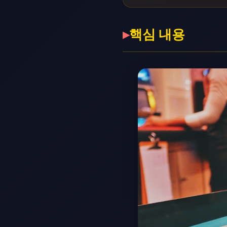
핵심 내용