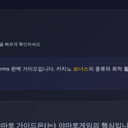
을 빠르게 확인하세요.
s Terms 완벽 가이드입니다. ​카지노
보너스
의 종류와 최적 
마토 가이드은(는) 야마토게임의 핵심입니