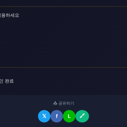
적용하세요
인 완료
📤 공유하기
𝕏
f
L
🔗