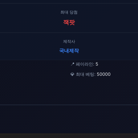
최대 당첨
잭팟
제작사
국내제작
📍 페이라인:
5
💎 최대 베팅:
50000