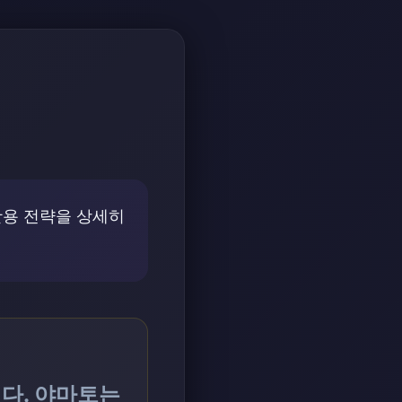
활용 전략을 상세히
다. 야마토는