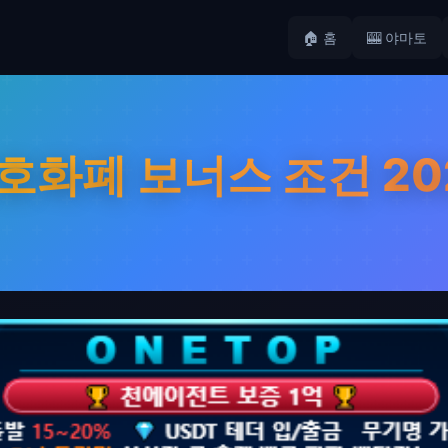
🏠 홈
🎰 야마토
호화폐 보너스 조건 20