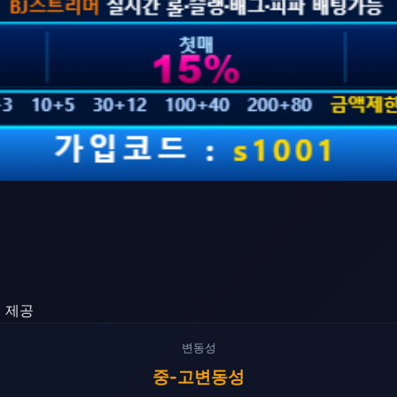
 제공
변동성
중-고변동성