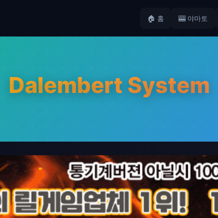
🏠 홈
🎰 야마토
Dalembert System