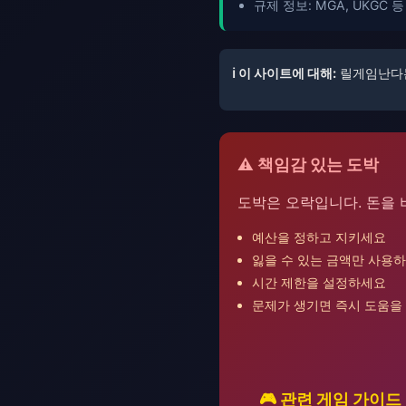
규제 정보: MGA, UKGC
ℹ️ 이 사이트에 대해:
릴게임난다는
⚠️ 책임감 있는 도박
도박은 오락입니다. 돈을 
예산을 정하고 지키세요
잃을 수 있는 금액만 사용
시간 제한을 설정하세요
문제가 생기면 즉시 도움을
🎮 관련 게임 가이드