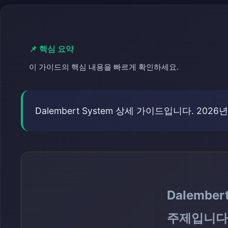
📌 핵심 요약
이 가이드의 핵심 내용을 빠르게 확인하세요.
Dalembert System 상세 가이드입니다. 2
Dalemb
주제입니다.