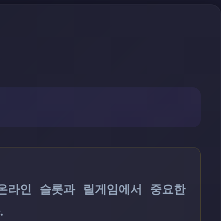
 ​​온라인 슬롯과
릴게임
에서 중요한
.