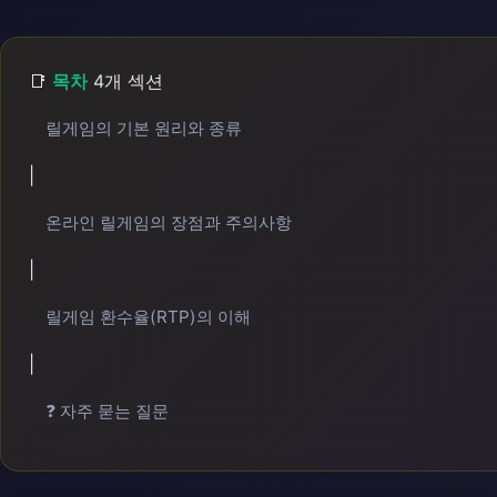
📑
목차
4개 섹션
릴게임의 기본 원리와 종류
|
온라인 릴게임의 장점과 주의사항
|
릴게임 환수율(RTP)의 이해
|
❓ 자주 묻는 질문