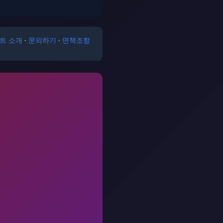
트 소개
·
문의하기
·
면책조항