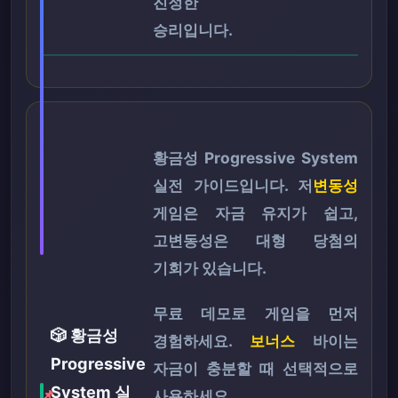
진정한
승리입니다.
황금성 Progressive System
실전 가이드입니다. ​저
변동성
게임은 자금 유지가 쉽고,
고변동성은 대형 당첨의
기회가 있습니다.
무료 데모로 게임을 먼저
🎲 황금성
경험하세요. ​​
보너스
바이는
Progressive
자금이 충분할 때 선택적으로
System 실
사용하세요.