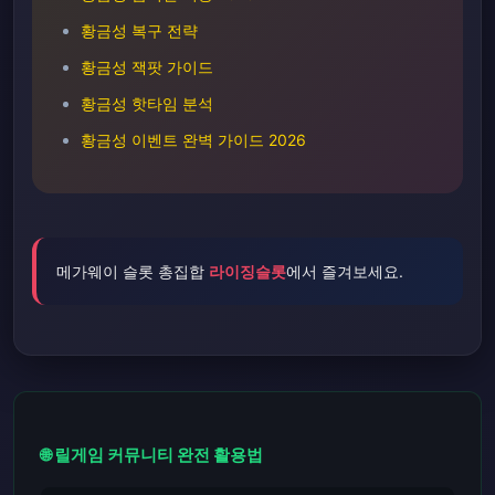
황금성 복구 전략
황금성 잭팟 가이드
황금성 핫타임 분석
황금성 이벤트 완벽 가이드 2026
메가웨이 슬롯 총집합
라이징슬롯
에서 즐겨보세요.
🌐 릴게임 커뮤니티 완전 활용법