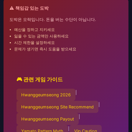
⚠️ 책임감 있는 도박
도박은 오락입니다. ​​돈을 버는 수단이 아닙니다.
예산을 정하고 지키세요
잃을 수 있는 금액만 사용하세요
시간 제한을 설정하세요
문제가 생기면 즉시 도움을 받으세요
🎮 관련 게임 가이드
|
Hwanggeumseong 2026
|
Hwanggeumseong Site Recommend
|
Hwanggeumseong Payout
|
Yamato Pattern Myth
Vip Caution