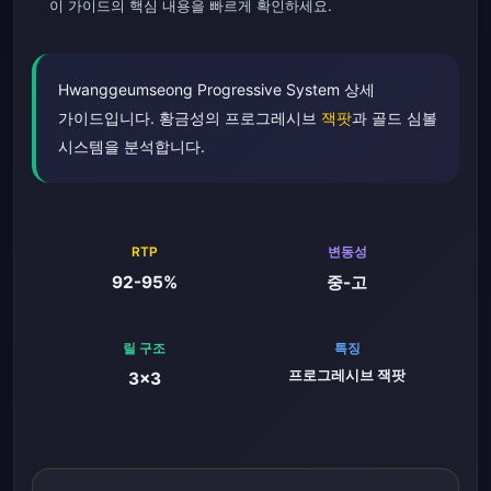
이 가이드의 핵심 내용을 빠르게 확인하세요.
Hwanggeumseong Progressive System 상세
가이드입니다. ​​황금성의 프로그레시브
잭팟
과 골드 심볼
시스템을 분석합니다.
RTP
변동성
92-95%
중-고
릴 구조
특징
프로그레시브 잭팟
3x3