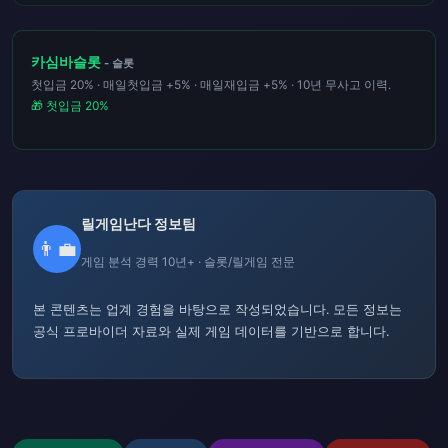
카심바슬롯
- 슬롯
첫입금 20% · 매일첫입금 +5% · 매일재입금 +5% · 10년 무사고 이력.
🎁 첫입금 20%
릴게임난다 정보팀
👨‍💼
게임 분석 경력 10년+ · 슬롯/릴게임 전문
본 콘텐츠는 업계 경험을 바탕으로 작성되었습니다. ​​모든 정보는
공식 프로바이더 자료와 실제 게임 데이터를 기반으로 합니다.