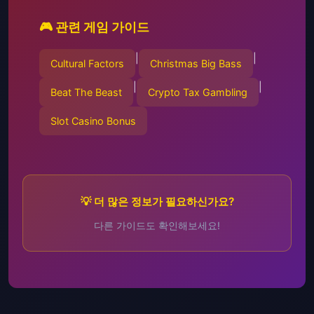
🎮 관련 게임 가이드
|
|
Cultural Factors
Christmas Big Bass
|
|
Beat The Beast
Crypto Tax Gambling
Slot Casino Bonus
💡 더 많은 정보가 필요하신가요?
다른 가이드도 확인해보세요!