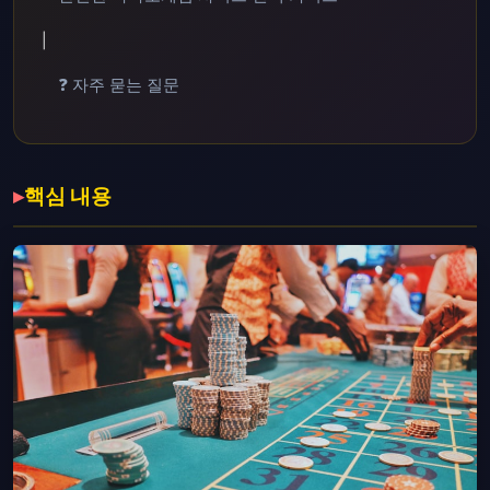
|
❓ 자주 묻는 질문
핵심 내용