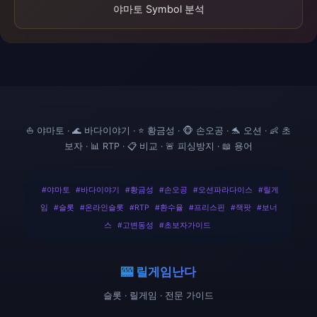
야마토 Symbol 분석
⛵ 야마토 · 🌊 바다이야기 · ⭐ 황금성 · 🐵 손오공 · 🐬 오션 · 👶 초
보자 · 📊 RTP · 📋 비교 · 🚨 피싱방지 · 📖 용어
#야마토
#바다이야기
#황금성
#손오공
#오션파라다이스
#릴게
임
#슬롯
#온라인슬롯
#RTP
#환수율
#프리스핀
#잭팟
#보너
스
#고변동성
#초보자가이드
🎰 릴게임난다
슬롯 · 릴게임 · 전문 가이드