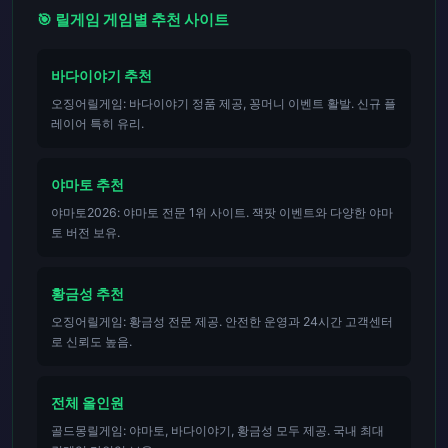
🎯 릴게임 게임별 추천 사이트
바다이야기 추천
오징어릴게임: 바다이야기 정품 제공, 꽁머니 이벤트 활발. 신규 플
레이어 특히 유리.
야마토 추천
야마토2026: 야마토 전문 1위 사이트. 잭팟 이벤트와 다양한 야마
토 버전 보유.
황금성 추천
오징어릴게임: 황금성 전문 제공. 안전한 운영과 24시간 고객센터
로 신뢰도 높음.
전체 올인원
골드몽릴게임: 야마토, 바다이야기, 황금성 모두 제공. 국내 최대