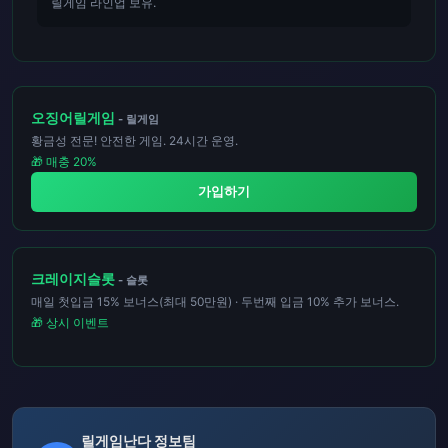
릴게임 라인업 보유.
오징어릴게임
- 릴게임
황금성 전문! 안전한 게임. 24시간 운영.
🎁 매충 20%
가입하기
크레이지슬롯
- 슬롯
매일 첫입금 15% 보너스(최대 50만원) · 두번째 입금 10% 추가 보너스.
🎁 상시 이벤트
릴게임난다 정보팀