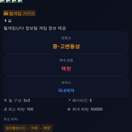
🎰 릴게임 가이드
👨‍💻
릴게임난다 정보팀
게임 정보 제공
변동성
중-고변동성
최대 당첨
잭팟
제작사
국내제작
🎯 릴 구성:
3x3
📍 페이라인:
5
💰 최소 베팅:
100
💎 최대 베팅:
50000
주요 피처:
·
·
잠수함보너스
어뢰
잭팟