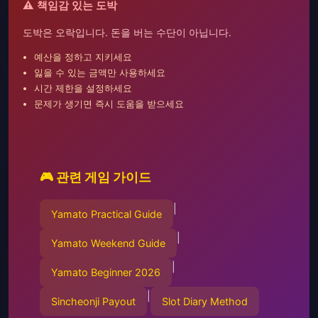
⚠️ 책임감 있는 도박
도박은 오락입니다. 돈을 버는 수단이 아닙니다.
예산을 정하고 지키세요
잃을 수 있는 금액만 사용하세요
시간 제한을 설정하세요
문제가 생기면 즉시 도움을 받으세요
🎮 관련 게임 가이드
|
Yamato Practical Guide
|
Yamato Weekend Guide
|
Yamato Beginner 2026
|
Sincheonji Payout
Slot Diary Method