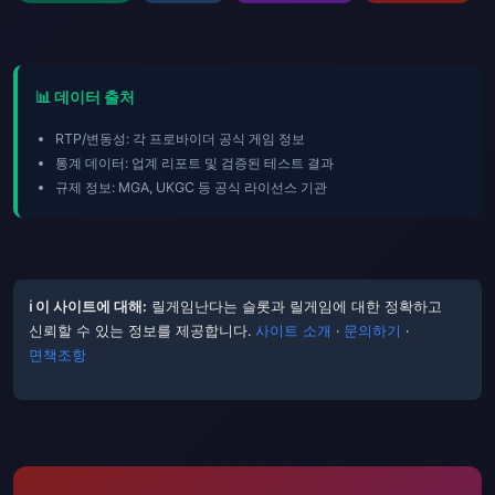
📊 데이터 출처
RTP/변동성: 각 프로바이더 공식 게임 정보
통계 데이터: 업계 리포트 및 검증된 테스트 결과
규제 정보: MGA, UKGC 등 공식 라이선스 기관
ℹ️ 이 사이트에 대해:
릴게임난다는 슬롯과 릴게임에 대한 정확하고
신뢰할 수 있는 정보를 제공합니다. ​
사이트 소개
·
문의하기
·
면책조항