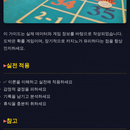
이 가이드는 실제 데이터와 게임 정보를 바탕으로 작성되었습니다. ​​
도박은 확률 게임이며, 장기적으로 카지노가 유리하다는 점을 항상
인지하세요.
실전 적용
✅ 이론을 이해하고 실전에 적용하세요
감정적 결정을 피하세요
기록을 남기고 분석하세요
휴식을 충분히 취하세요
참고