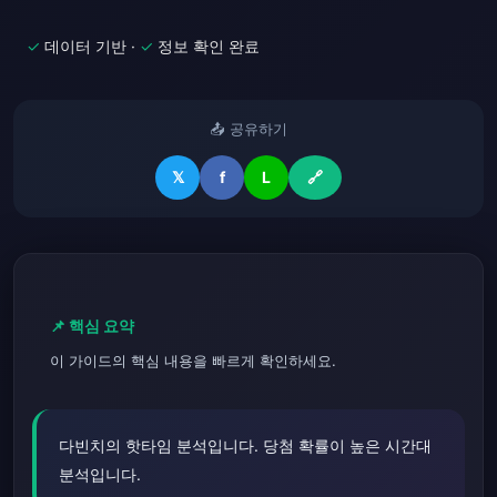
✓
데이터 기반 ·
✓
정보 확인 완료
📤 공유하기
𝕏
f
L
🔗
📌 핵심 요약
이 가이드의 핵심 내용을 빠르게 확인하세요.
다빈치의 핫타임 분석입니다. 당첨 확률이 높은 시간대
분석입니다.