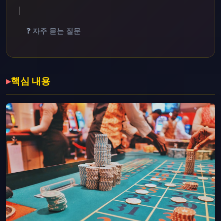
|
❓ 자주 묻는 질문
핵심 내용