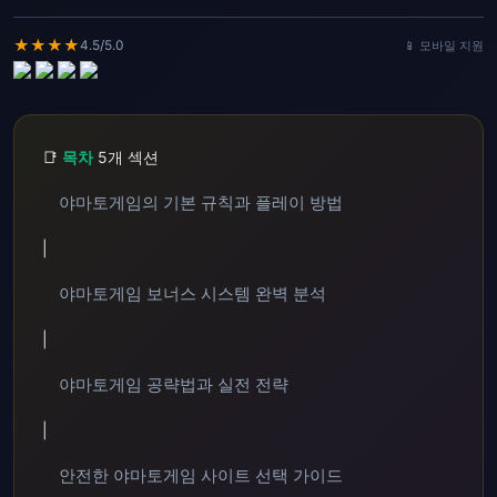
★★★★
4.5/5.0
📱 모바일 지원
📑
목차
5개 섹션
야마토게임의 기본 규칙과 플레이 방법
|
야마토게임 보너스 시스템 완벽 분석
|
야마토게임 공략법과 실전 전략
|
안전한 야마토게임 사이트 선택 가이드