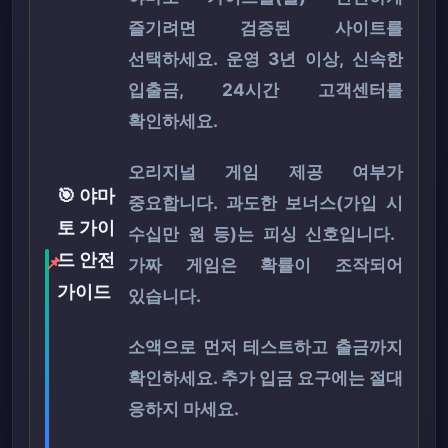
즐기려면 검증된 사이트를
선택하세요. ​​운영 3년 이상, 신속한
입출금, 24시간 고객센터를
확인하세요.
오리지널 게임 제공 여부가
🎯 야마
중요합니다. ​과도한 보너스(가입 시
토 가이
수십만 원 등)는 피싱 신호입니다. ​​
드 안전
가짜 게임은 확률이 조작되어
가이드
있습니다.
소액으로 먼저 테스트하고 출금까지
확인하세요. ​​추가 입금 요구에는 절대
응하지 마세요.