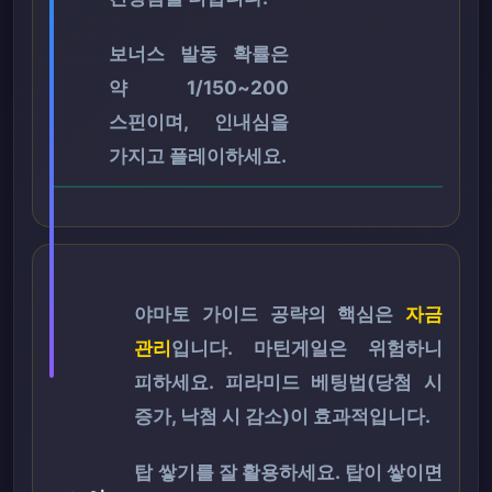
보너스 발동 확률은
약 1/150~200
스핀이며, 인내심을
가지고 플레이하세요.
야마토 가이드 공략의 핵심은
자금
관리
입니다. ​마틴게일은 위험하니
피하세요. 피라미드 베팅법(당첨 시
증가, 낙첨 시 감소)이 효과적입니다.
탑 쌓기를 잘 활용하세요. ​​탑이 쌓이면