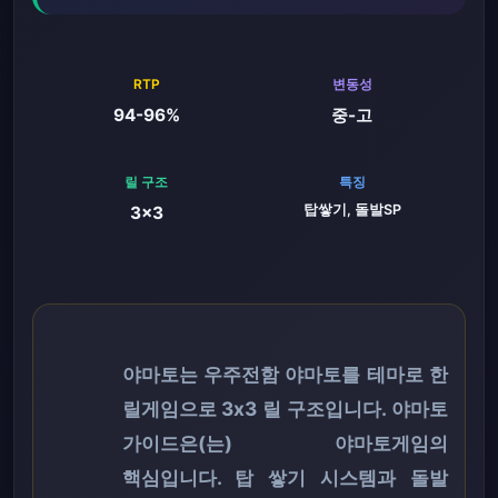
RTP
변동성
94-96%
중-고
릴 구조
특징
탑쌓기, 돌발SP
3x3
​​야마토는 우주전함
야마토
를 테마로 한
릴게임으로 3x3 릴 구조입니다. 야마토
가이드은(는) 야마토게임의
핵심입니다. 탑 쌓기 시스템과 돌발