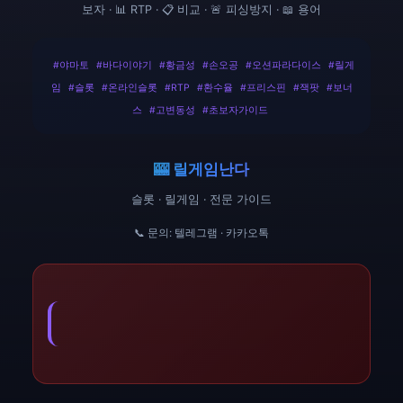
보자 · 📊 RTP · 📋 비교 · 🚨 피싱방지 · 📖 용어
#야마토
#바다이야기
#황금성
#손오공
#오션파라다이스
#릴게
임
#슬롯
#온라인슬롯
#RTP
#환수율
#프리스핀
#잭팟
#보너
스
#고변동성
#초보자가이드
🎰 릴게임난다
슬롯 · 릴게임 · 전문 가이드
📞 문의: 텔레그램 · 카카오톡