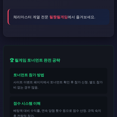
체리마스터 계열 전문
릴짱릴게임
에서 즐겨보세요.
🏆 릴게임 토너먼트 완전 공략
토너먼트 참가 방법
사이트 이벤트 페이지에서 토너먼트 확인 후 참가 신청. 별도 참가
비 없는 경우 많음.
점수 시스템 이해
베팅액 대비 수익률, 연속 당첨 횟수 등으로 점수 산정. 규칙 숙지
후 전략적 참가.