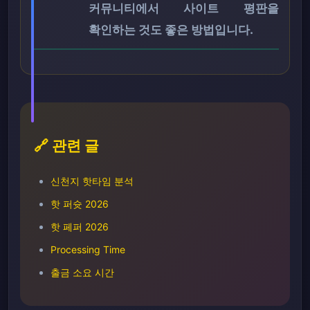
커뮤니티에서 사이트 평판을
확인하는 것도 좋은 방법입니다.
🔗 관련 글
신천지 핫타임 분석
핫 퍼슛 2026
핫 페퍼 2026
Processing Time
출금 소요 시간