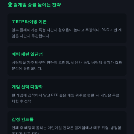
🏆 릴게임 승률 높이는 전략
고RTP 타이밍 이론
일부 플레이어는 특정 시간대 환수율이 높다고 주장하나, RNG 기반 게
임은 시간과 무관합니다.
베팅 패턴 일관성
베팅액을 자주 바꾸면 판단이 흐려짐. 세션 내 동일 베팅액 유지가 결과
분석에 유리합니다.
게임 선택 다양화
한 게임에 집착하지 말고 RTP 높은 게임 위주로 순환. 새 게임은 무료
체험 후 선택.
감정 컨트롤
연패 후 베팅액 올리는 마틴게일 전략은 릴게임에서 매우 위험. 냉정함
유지가 최고 전략.