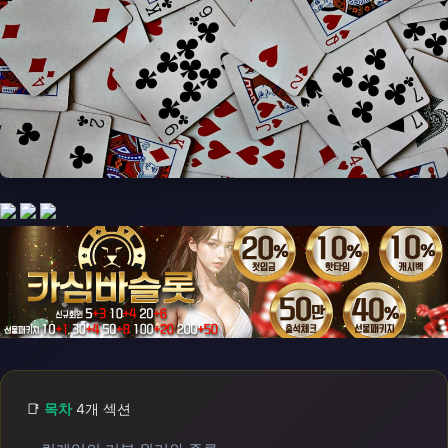
📑
목차
4개 섹션