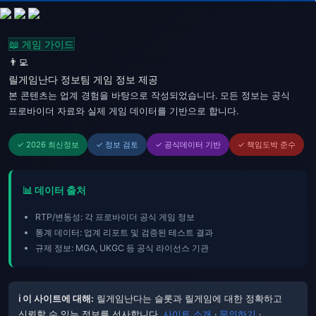
📖 게임 가이드
👨‍💻
릴게임난다 정보팀
게임 정보 제공
본 콘텐츠는 업계 경험을 바탕으로 작성되었습니다. ​모든 정보는 공식
프로바이더 자료와 실제 게임 데이터를 기반으로 합니다.
✓ 2026 최신정보
✓ 정보 검토
✓ 공식데이터 기반
✓ 책임도박 준수
📊 데이터 출처
RTP/변동성: 각 프로바이더 공식 게임 정보
통계 데이터: 업계 리포트 및 검증된 테스트 결과
규제 정보: MGA, UKGC 등 공식 라이선스 기관
ℹ️ 이 사이트에 대해:
릴게임난다는 슬롯과 릴게임에 대한 정확하고
신뢰할 수 있는 정보를 선사합니다. ​​
사이트 소개
·
문의하기
·