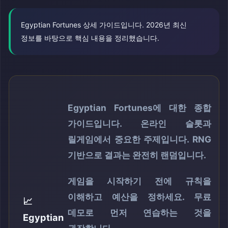
Egyptian Fortunes 상세 가이드입니다. 2026년 최신
정보를 바탕으로 핵심 내용을 정리했습니다.
Egyptian Fortunes에 대한 종합
가이드입니다. 온라인 슬롯과
릴게임
에서 중요한 주제입니다. ​RNG
기반으로 결과는 완전히 랜덤입니다.
게임을 시작하기 전에 규칙을
이해하고 예산을 정하세요. 무료
📈
데모로 먼저 연습하는 것을
Egyptian