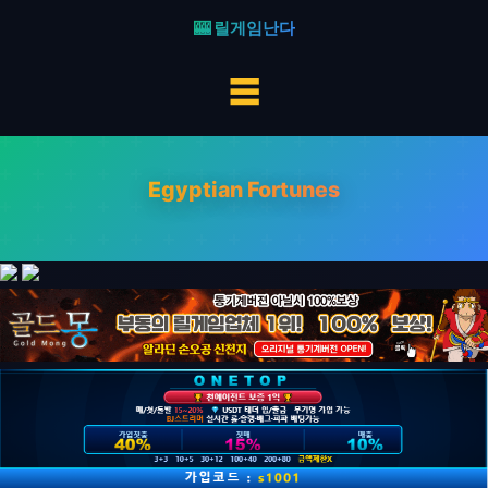
🎰 릴게임난다
☰
Egyptian Fortunes