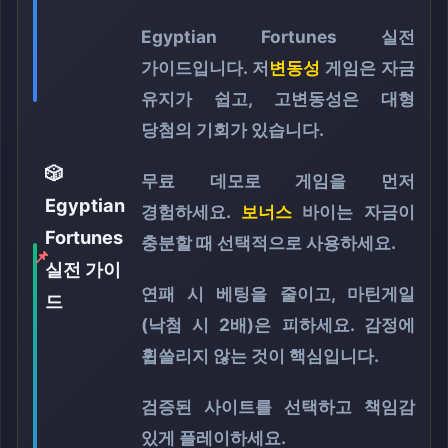
Egyptian Fortunes 실전
가이드입니다. 저
변동성
게임은 자금
유지가 쉽고, 고변동성은 대형
당첨의 기회가 있습니다.
🎲
무료 데모로 게임을 먼저
Egyptian
경험하세요. ​
보너스
바이는 자금이
Fortunes
충분할 때 선택적으로 사용하세요.
실전 가이
연패 시 베팅을 줄이고, 마틴게일
드
(낙첨 시 2배)은 피하세요. 감정에
휩쓸리지 않는 것이 핵심입니다.
검증된 사이트를 선택하고 책임감
있게 플레이하세요.