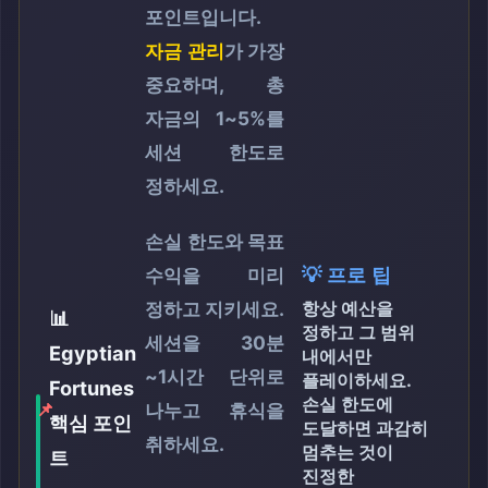
포인트입니다. ​
자금 관리
가 가장
중요하며, 총
자금의 1~5%를
세션 한도로
정하세요.
손실 한도와 목표
💡 프로 팁
수익을 미리
정하고 지키세요.
항상 예산을
📊
정하고 그 범위
세션을 30분
Egyptian
내에서만
~1시간 단위로
플레이하세요.
Fortunes
손실 한도에
나누고 휴식을
핵심 포인
도달하면 과감히
취하세요.
멈추는 것이
트
진정한