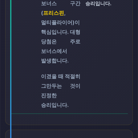
보너스 구간
승리입니다.
(
프리스핀
,
멀티플라이어)이
핵심입니다. 대형
당첨은 주로
보너스에서
발생합니다.
이겼을 때 적절히
그만두는 것이
진정한
승리입니다.