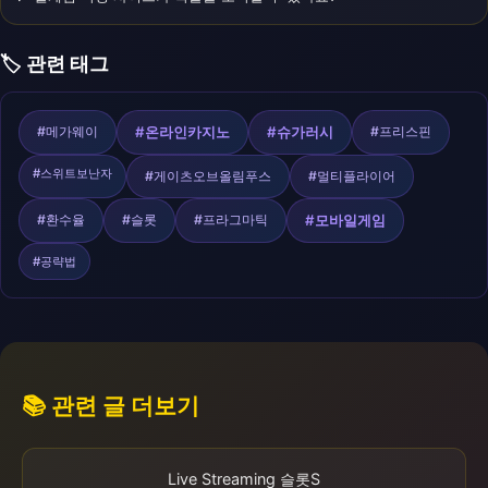
🏷️ 관련 태그
#메가웨이
#온라인카지노
#슈가러시
#프리스핀
#스위트보난자
#게이츠오브올림푸스
#멀티플라이어
#환수율
#슬롯
#프라그마틱
#모바일게임
#공략법
📚 관련 글 더보기
Live Streaming 슬롯S