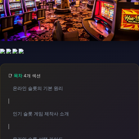
📑
목차
4개 섹션
온라인 슬롯의 기본 원리
|
인기 슬롯 게임 제작사 소개
|