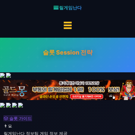
🎰 릴게임난다
☰
슬롯 Session 전략
🎲 슬롯 가이드
👨‍💻
릴게임난다 정보팀
게임 정보 제공