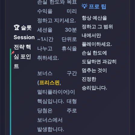
손실 한도와 목표
💡 프로 팁
수익을 미리
항상 예산을
정하고 지키세요. ​​
정하고 그 범위
🏆 슬롯
세션을 30분
내에서만
Session
~1시간 단위로
플레이하세요.
전략 핵
나누고 휴식을
손실 한도에
심 포인
취하세요.
도달하면 과감히
트
멈추는 것이
보너스 구간
진정한
(
프리스핀
,
승리입니다.
멀티플라이어)이
핵심입니다. ​​대형
당첨은 주로
보너스에서
발생합니다.