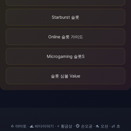
Starburst 슬롯
Online 슬롯 가이드
Microgaming 슬롯S
슬롯 심볼 Value
⛵ 야마토 · 🌊 바다이야기 · ⭐ 황금성 · 🐵 손오공 · 🐬 오션 · 👶 초