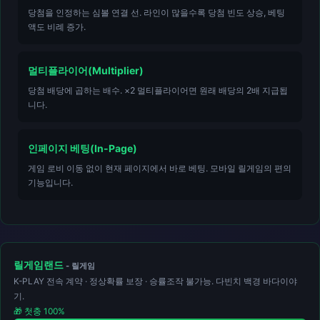
당첨을 인정하는 심볼 연결 선. 라인이 많을수록 당첨 빈도 상승, 베팅
액도 비례 증가.
멀티플라이어(Multiplier)
당첨 배당에 곱하는 배수. ×2 멀티플라이어면 원래 배당의 2배 지급됩
니다.
인페이지 베팅(In-Page)
게임 로비 이동 없이 현재 페이지에서 바로 베팅. 모바일 릴게임의 편의
기능입니다.
릴게임랜드
- 릴게임
K-PLAY 전속 계약 · 정상확률 보장 · 승률조작 불가능. 다빈치 백경 바다이야
기.
🎁 첫충 100%