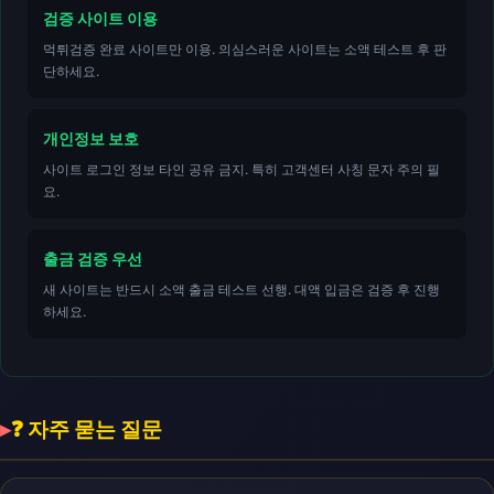
검증 사이트 이용
먹튀검증 완료 사이트만 이용. 의심스러운 사이트는 소액 테스트 후 판
단하세요.
개인정보 보호
사이트 로그인 정보 타인 공유 금지. 특히 고객센터 사칭 문자 주의 필
요.
출금 검증 우선
새 사이트는 반드시 소액 출금 테스트 선행. 대액 입금은 검증 후 진행
하세요.
❓ 자주 묻는 질문