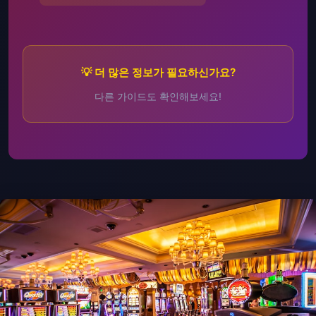
💡 더 많은 정보가 필요하신가요?
다른 가이드도 확인해보세요!