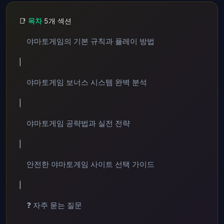
📑
목차
5개 섹션
야마토게임의 기본 규칙과 플레이 방법
|
야마토게임 보너스 시스템 완벽 분석
|
야마토게임 공략법과 실전 전략
|
안전한 야마토게임 사이트 선택 가이드
|
❓ 자주 묻는 질문