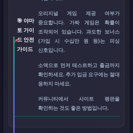
오리지널 게임 제공 여부가
🎯 야마
중요합니다. 가짜 게임은 확률이
토 가이
조작되어 있습니다. ​과도한 보너스
드 안전
(가입 시 수십만 원 등)는 피싱
가이드
신호입니다.
소액으로 먼저 테스트하고 출금까지
확인하세요. 추가 입금 요구에는 절대
응하지 마세요.
커뮤니티에서 사이트 평판을
확인하는 것도 좋은 방법입니다.