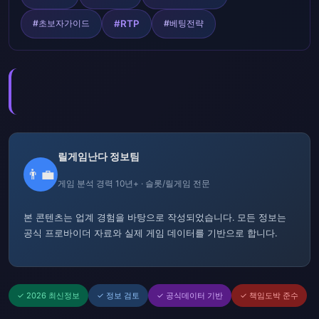
#초보자가이드
#RTP
#베팅전략
릴게임난다 정보팀
👨‍💼
게임 분석 경력 10년+ · 슬롯/릴게임 전문
본 콘텐츠는 업계 경험을 바탕으로 작성되었습니다. ​​모든 정보는
공식 프로바이더 자료와 실제 게임 데이터를 기반으로 합니다.
✓ 2026 최신정보
✓ 정보 검토
✓ 공식데이터 기반
✓ 책임도박 준수