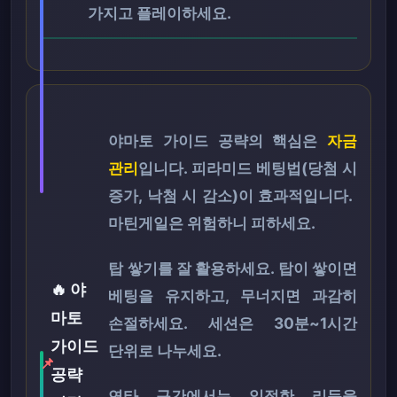
가지고 플레이하세요.
야마토 가이드 공략의 핵심은
자금
관리
입니다. ​​피라미드 베팅법(당첨 시
증가, 낙첨 시 감소)이 효과적입니다. ​​
마틴게일은 위험하니 피하세요.
탑 쌓기를 잘 활용하세요. 탑이 쌓이면
🔥 야
베팅을 유지하고, 무너지면 과감히
마토
손절하세요. ​​세션은 30분~1시간
가이드
단위로 나누세요.
공략
연타 구간에서는 일정한 리듬을