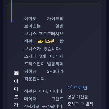
야마토 가이드의
보너스는 일반
보너스, 프로그레시브
잭팟,
프리스핀
, 탑
보너스가 있습니다. ​​
스캐터 3개 이상 시
프리스핀이 발동되며
당첨금 2~3배가
🎰
적용됩니다.
야
💡 프로 팁
마
잭팟은 미니, 마이너,
토
항상 예산을
메이저, 그랜드
정하고 그 범위
가
4단계로 구성됩니다.