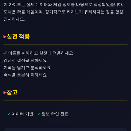
이 가이드는 실제 데이터와 게임 정보를 바탕으로 작성되었습니다.
도박은 확률 게임이며, 장기적으로 카지노가 유리하다는 점을 항상
인지하세요.
실전 적용
✅ 이론을 이해하고 실전에 적용하세요
감정적 결정을 피하세요
기록을 남기고 분석하세요
휴식을 충분히 취하세요
참고
✓
데이터 기반 ·
✓
정보 확인 완료