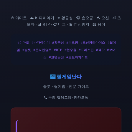
⛵ 야마토 · 🌊 바다이야기 · ⭐ 황금성 · 🐵 손오공 · 🐬 오션 · 👶 초
보자 · 📊 RTP · 📋 비교 · 🚨 피싱방지 · 📖 용어
#야마토
#바다이야기
#황금성
#손오공
#오션파라다이스
#릴게
임
#슬롯
#온라인슬롯
#RTP
#환수율
#프리스핀
#잭팟
#보너
스
#고변동성
#초보자가이드
🎰 릴게임난다
슬롯 · 릴게임 · 전문 가이드
📞 문의: 텔레그램 · 카카오톡