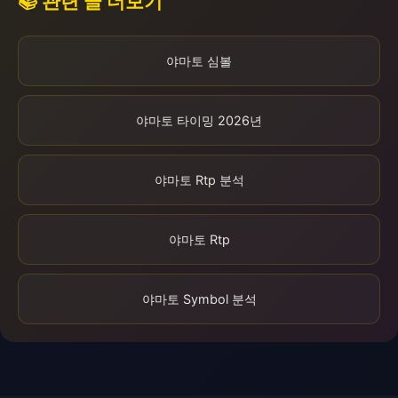
📚 관련 글 더보기
야마토 심볼
야마토 타이밍 2026년
야마토 Rtp 분석
야마토 Rtp
야마토 Symbol 분석