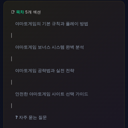
📑
목차
5개 섹션
야마토게임의 기본 규칙과 플레이 방법
|
야마토게임 보너스 시스템 완벽 분석
|
야마토게임 공략법과 실전 전략
|
안전한 야마토게임 사이트 선택 가이드
|
❓ 자주 묻는 질문