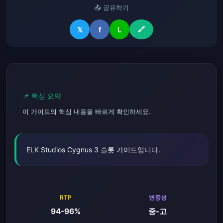
📤 공유하기
𝕏
f
L
🔗
📌 핵심 요약
이 가이드의 핵심 내용을 빠르게 확인하세요.
ELK Studios Cygnus 3 슬롯 가이드입니다.
RTP
변동성
94-96%
중-고