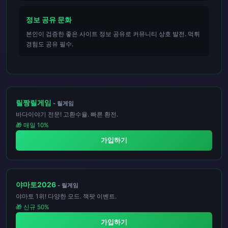
정보 공유 문화
본인이 검증한 좋은 사이트 정보 공유로 커뮤니티 상호 발전. 먹튀
경험도 공유 필수.
릴짱릴게임
- 릴게임
바다이야기 전문! 고환수율. 빠른 환전.
🎁 매일 10%
가입하기
야마토2026
- 릴게임
야마토 1위! 다양한 모드. 잭팟 이벤트.
🎁 신규 50%
가입하기