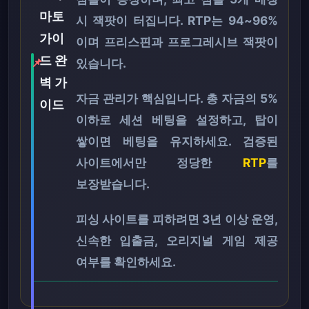
마토
시 잭팟이 터집니다. ​​RTP는 94~96%
가이
이며 프리스핀과 프로그레시브 잭팟이
드 완
있습니다.
벽 가
자금 관리가 핵심입니다. ​총 자금의 5%
이드
이하로 세션 베팅을 설정하고, 탑이
쌓이면 베팅을 유지하세요. ​​검증된
사이트에서만 정당한
RTP
를
보장받습니다.
피싱 사이트를 피하려면 3년 이상 운영,
신속한 입출금, 오리지널 게임 제공
여부를 확인하세요.