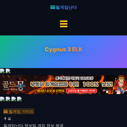
🎰 릴게임난다
☰
Cygnus 3 ELK
🎰 릴게임 가이드
👨‍💻
릴게임난다 정보팀
게임 정보 제공