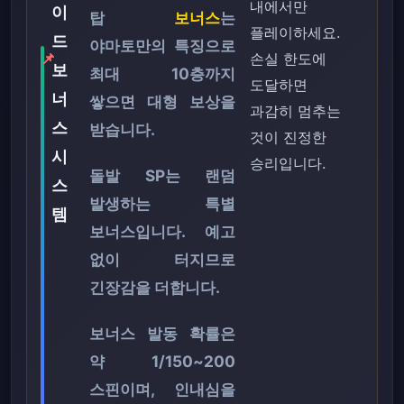
내에서만
이
탑
보너스
는
플레이하세요.
드
야마토만의 특징으로
손실 한도에
보
최대 10층까지
도달하면
너
쌓으면 대형 보상을
과감히 멈추는
스
받습니다.
것이 진정한
시
승리입니다.
돌발 SP는 랜덤
스
발생하는 특별
템
보너스입니다. 예고
없이 터지므로
긴장감을 더합니다.
보너스 발동 확률은
약 1/150~200
스핀이며, 인내심을