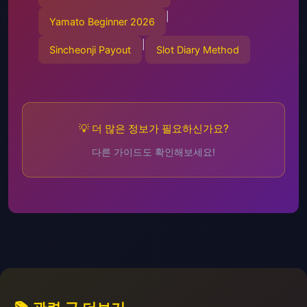
|
Yamato Beginner 2026
|
Sincheonji Payout
Slot Diary Method
💡 더 많은 정보가 필요하신가요?
다른 가이드도 확인해보세요!