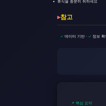
휴식을 충분히 취하세요
참고
✓
데이터 기반 ·
✓
정보 확
📌 핵심 요약