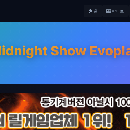
🏠 홈
🎰 야마토
idnight Show Evopl