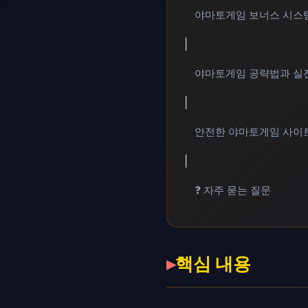
야마토게임 보너스 시스템
|
야마토게임 공략법과 실
|
안전한 야마토게임 사이
|
❓ 자주 묻는 질문
핵심 내용