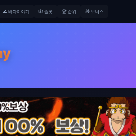
🌊 바다이야기
🎲 슬롯
🏆 순위
🎁 보너스
ay