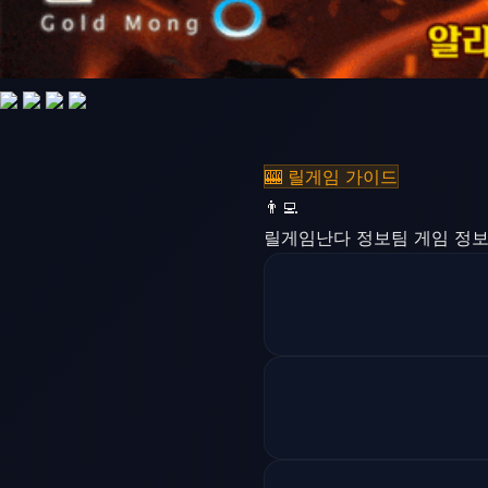
🎰 릴게임 가이드
👨‍💻
릴게임난다 정보팀
게임 정보