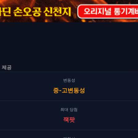
 제공
변동성
중-고변동성
최대 당첨
잭팟