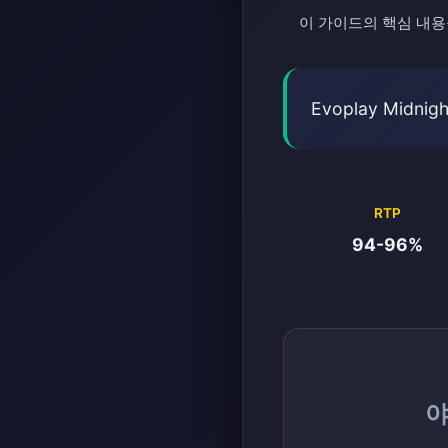
이 가이드의 핵심 내용
Evoplay Midn
RTP
94-96%
야