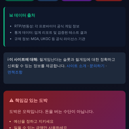
📊 데이터 출처
RTP/변동성: 각 프로바이더 공식 게임 정보
통계 데이터: 업계 리포트 및 검증된 테스트 결과
규제 정보: MGA, UKGC 등 공식 라이선스 기관
ℹ️ 이 사이트에 대해:
릴게임난다는 슬롯과 릴게임에 대한 정확하고
신뢰할 수 있는 정보를 제공합니다. ​
사이트 소개
·
문의하기
·
면책조항
⚠️ 책임감 있는 도박
도박은 오락입니다. ​​돈을 버는 수단이 아닙니다.
예산을 정하고 지키세요
잃을 수 있는 금액만 사용하세요