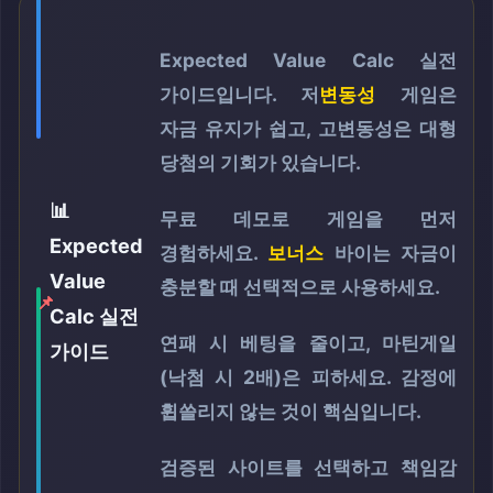
Expected Value Calc 실전
가이드입니다. ​저
변동성
게임은
자금 유지가 쉽고, 고변동성은 대형
당첨의 기회가 있습니다.
📊
무료 데모로 게임을 먼저
Expected
경험하세요. ​​
보너스
바이는 자금이
Value
충분할 때 선택적으로 사용하세요.
Calc 실전
연패 시 베팅을 줄이고, 마틴게일
가이드
(낙첨 시 2배)은 피하세요. ​​감정에
휩쓸리지 않는 것이 핵심입니다.
검증된 사이트를 선택하고 책임감