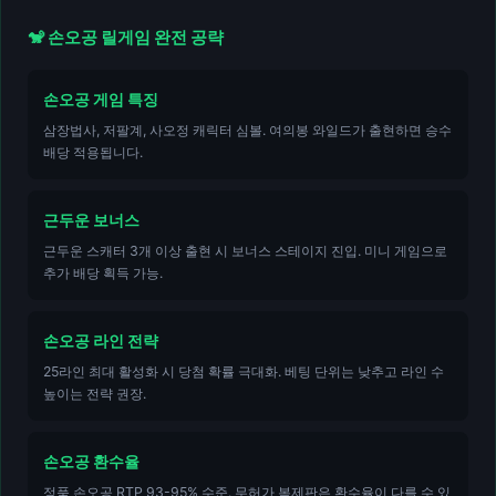
🐒 손오공 릴게임 완전 공략
손오공 게임 특징
삼장법사, 저팔계, 사오정 캐릭터 심볼. 여의봉 와일드가 출현하면 승수
배당 적용됩니다.
근두운 보너스
근두운 스캐터 3개 이상 출현 시 보너스 스테이지 진입. 미니 게임으로
추가 배당 획득 가능.
손오공 라인 전략
25라인 최대 활성화 시 당첨 확률 극대화. 베팅 단위는 낮추고 라인 수
높이는 전략 권장.
손오공 환수율
정품 손오공 RTP 93-95% 수준. 무허가 복제판은 환수율이 다를 수 있