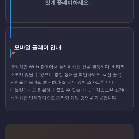
있게 플레이하세요.
모바일 플레이 안내
​안정적인 Wi-Fi 환경에서 플레이하는 것을 권장하며, 배터리
소모가 많을 수 있으니 충전 상태를 확인하세요. 최신 슬롯
게임들은 모바일 최적화가 잘 되어 있어 스마트폰이나
태블릿에서도 원활하게 즐길 수 있습니다. ​터치스크린 조작에
최적화된 인터페이스로 편리한 게임 경험을 제공합니다.