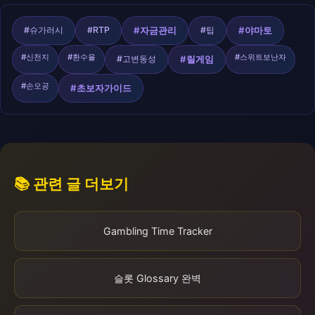
#슈가러시
#RTP
#자금관리
#팁
#야마토
#신천지
#환수율
#스위트보난자
#고변동성
#릴게임
#손오공
#초보자가이드
📚 관련 글 더보기
Gambling Time Tracker
슬롯 Glossary 완벽