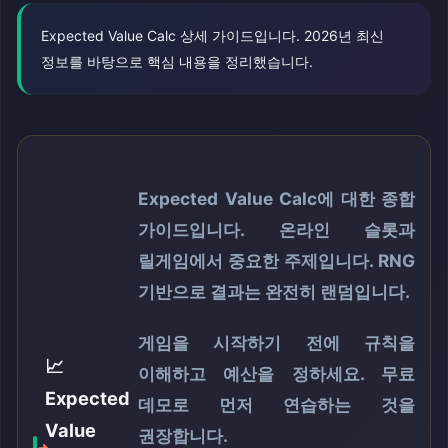
Expected Value Calc 상세 가이드입니다. ​​2026년 최신
정보를 바탕으로 핵심 내용을 정리했습니다.
Expected Value Calc에 대한 종합
가이드입니다. ​온라인 슬롯과
릴게임
에서 중요한 주제입니다. ​RNG
기반으로 결과는 완전히 랜덤입니다.
게임을 시작하기 전에 규칙을
📈
이해하고 예산을 정하세요. ​무료
Expected
데모로 먼저 연습하는 것을
Value
권장합니다.