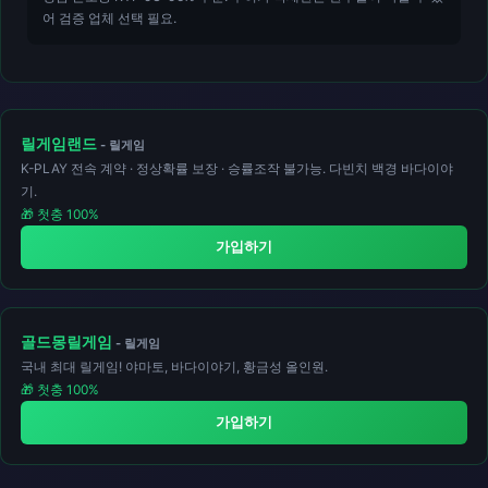
어 검증 업체 선택 필요.
릴게임랜드
- 릴게임
K-PLAY 전속 계약 · 정상확률 보장 · 승률조작 불가능. 다빈치 백경 바다이야
기.
🎁 첫충 100%
가입하기
골드몽릴게임
- 릴게임
국내 최대 릴게임! 야마토, 바다이야기, 황금성 올인원.
🎁 첫충 100%
가입하기