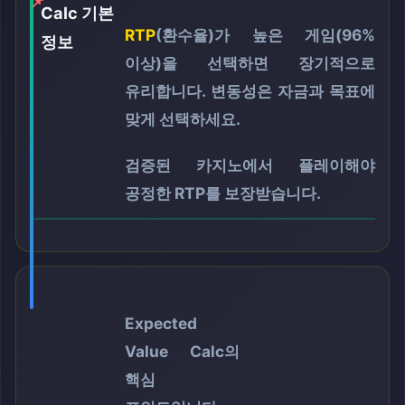
Calc 기본
RTP
(환수율)가 높은 게임(96%
정보
이상)을 선택하면 장기적으로
유리합니다. 변동성은 자금과 목표에
맞게 선택하세요.
검증된 카지노에서 플레이해야
공정한 RTP를 보장받습니다.
Expected
Value Calc의
핵심