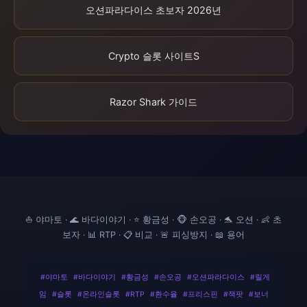
오션파라다이스 초보자 2026년
Crypto 슬롯 사이트S
Razor Shark 가이드
⛵ 야마토 · 🌊 바다이야기 · ⭐ 황금성 · 🐵 손오공 · 🐬 오션 · 👶 초
보자 · 📊 RTP · 📋 비교 · 🚨 피싱방지 · 📖 용어
#야마토
#바다이야기
#황금성
#손오공
#오션파라다이스
#릴게
임
#슬롯
#온라인슬롯
#RTP
#환수율
#프리스핀
#잭팟
#보너