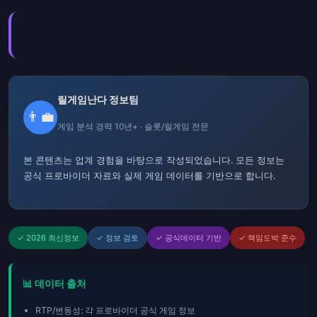
릴게임난다 정보팀
👨‍💼
게임 분석 경력 10년+ · 슬롯/릴게임 전문
본 콘텐츠는 업계 경험을 바탕으로 작성되었습니다. 모든 정보는
공식 프로바이더 자료와 실제 게임 데이터를 기반으로 합니다.
✓ 2026 최신정보
✓ 정보 검토
✓ 공식데이터 기반
✓ 책임도박 준수
📊 데이터 출처
RTP/변동성: 각 프로바이더 공식 게임 정보