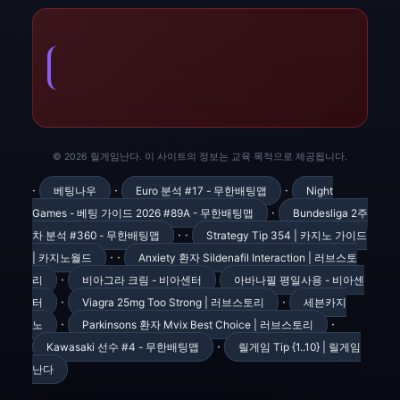
© 2026 릴게임난다. ​​이 사이트의 정보는 교육 목적으로 제공됩니다.
·
·
·
베팅나우
Euro 분석 #17 - 무한배팅맵
Night
·
Games - 베팅 가이드 2026 #89A - 무한배팅맵
Bundesliga 2주
· ·
차 분석 #360 - 무한배팅맵
Strategy Tip 354 | 카지노 가이드
· ·
| 카지노월드
Anxiety 환자 Sildenafil Interaction | 러브스토
·
리
비아그라 크림 - 비아센터
아바나필 평일사용 - 비아센
·
·
터
Viagra 25mg Too Strong | 러브스토리
세븐카지
·
·
노
Parkinsons 환자 Mvix Best Choice | 러브스토리
·
Kawasaki 선수 #4 - 무한배팅맵
릴게임 Tip {1..10} | 릴게임
난다