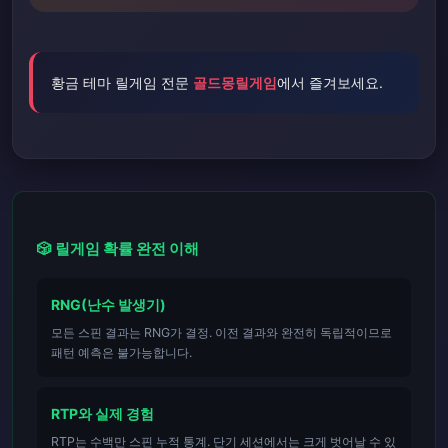
황금 테마 릴게임 전문
골드몽릴게임
에서 즐겨보세요.
🎲 릴게임 확률 완전 이해
RNG(난수 발생기)
모든 스핀 결과는 RNG가 결정. 이전 결과와 완전히 독립적이므로
패턴 예측은 불가능합니다.
RTP와 실제 경험
RTP는 수백만 스핀 누적 통계. 단기 세션에서는 크게 벗어날 수 있