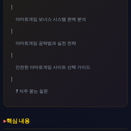
|
야마토게임 보너스 시스템 완벽 분석
|
야마토게임 공략법과 실전 전략
|
안전한 야마토게임 사이트 선택 가이드
|
❓ 자주 묻는 질문
핵심 내용