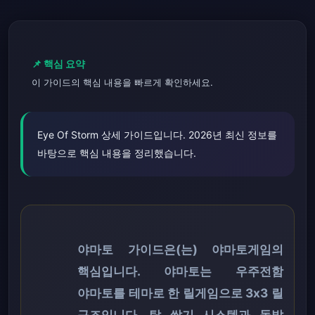
📌 핵심 요약
이 가이드의 핵심 내용을 빠르게 확인하세요.
Eye Of Storm 상세 가이드입니다. ​2026년 최신 정보를
바탕으로 핵심 내용을 정리했습니다.
야마토 가이드은(는) 야마토게임의
핵심입니다. ​야마토는 우주전함
야마토
를 테마로 한 릴게임으로 3x3 릴
구조입니다. ​탑 쌓기 시스템과 돌발