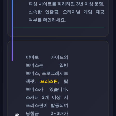
피싱 사이트를 피하려면 3년 이상 운영,
신속한 입출금, 오리지널 게임 제공
여부를 확인하세요.
야마토 가이드의
보너스는 일반
보너스, 프로그레시브
잭팟,
프리스핀
, 탑
보너스가 있습니다.
스캐터 3개 이상 시
프리스핀이 발동되며
당첨금 2~3배가
🎯