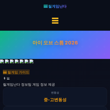
🎰 릴게임난다
☰
아이 오브 스톰 2026
🎰 릴게임 가이드
👨‍💻
릴게임난다 정보팀
게임 정보 제공
변동성
중-고변동성