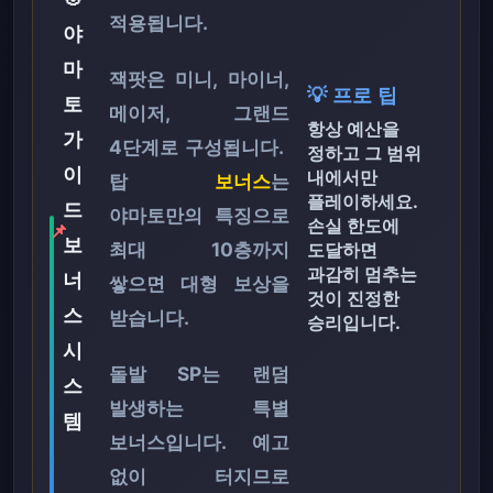
적용됩니다.
야
마
잭팟은 미니, 마이너,
💡 프로 팁
토
메이저, 그랜드
항상 예산을
가
4단계로 구성됩니다. ​
정하고 그 범위
이
내에서만
탑
보너스
는
플레이하세요.
드
야마토만의 특징으로
손실 한도에
보
최대 10층까지
도달하면
과감히 멈추는
너
쌓으면 대형 보상을
것이 진정한
스
받습니다.
승리입니다.
시
돌발 SP는 랜덤
스
발생하는 특별
템
보너스입니다. ​​예고
없이 터지므로