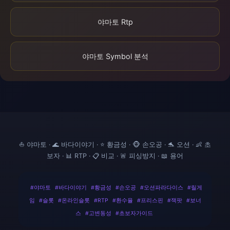
야마토 Rtp
야마토 Symbol 분석
⛵ 야마토 · 🌊 바다이야기 · ⭐ 황금성 · 🐵 손오공 · 🐬 오션 · 👶 초
보자 · 📊 RTP · 📋 비교 · 🚨 피싱방지 · 📖 용어
#야마토
#바다이야기
#황금성
#손오공
#오션파라다이스
#릴게
임
#슬롯
#온라인슬롯
#RTP
#환수율
#프리스핀
#잭팟
#보너
스
#고변동성
#초보자가이드