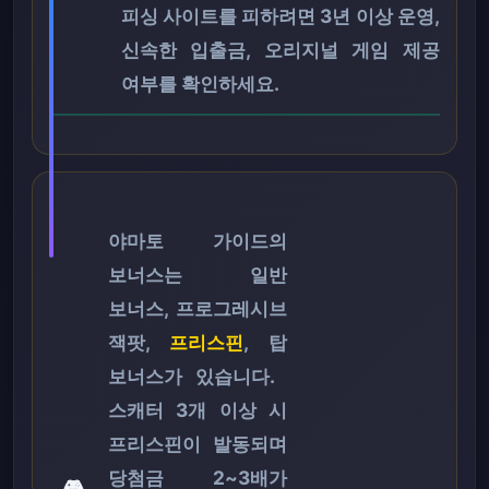
피싱 사이트를 피하려면 3년 이상 운영,
신속한 입출금, 오리지널 게임 제공
여부를 확인하세요.
야마토 가이드의
보너스는 일반
보너스, 프로그레시브
잭팟,
프리스핀
, 탑
보너스가 있습니다. ​​
스캐터 3개 이상 시
프리스핀이 발동되며
당첨금 2~3배가
🎮