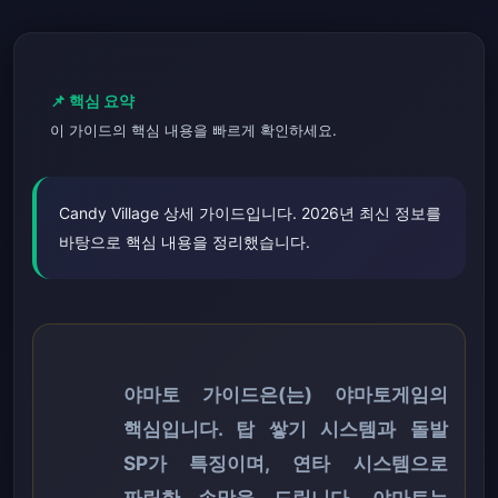
📌 핵심 요약
이 가이드의 핵심 내용을 빠르게 확인하세요.
Candy Village 상세 가이드입니다. 2026년 최신 정보를
바탕으로 핵심 내용을 정리했습니다.
야마토 가이드은(는) 야마토게임의
핵심입니다. ​​탑 쌓기 시스템과 돌발
SP가 특징이며, 연타 시스템으로
짜릿한 손맛을 드립니다. ​​야마토는