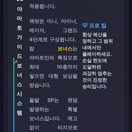
적용됩니다.
야
마
잭팟은 미니, 마이너,
💡 프로 팁
토
메이저, 그랜드
항상 예산을
가
4단계로 구성됩니다. ​
정하고 그 범위
이
내에서만
탑
보너스
는
플레이하세요.
드
야마토만의 특징으로
손실 한도에
보
최대 10층까지
도달하면
과감히 멈추는
너
쌓으면 대형 보상을
것이 진정한
스
받습니다.
승리입니다.
시
돌발 SP는 랜덤
스
발생하는 특별
템
보너스입니다. 예고
없이 터지므로