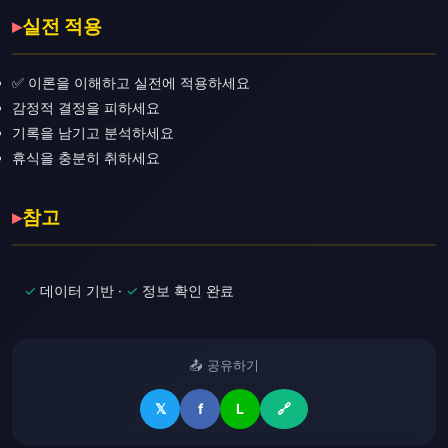
실전 적용
✅ 이론을 이해하고 실전에 적용하세요
감정적 결정을 피하세요
기록을 남기고 분석하세요
휴식을 충분히 취하세요
참고
✓
데이터 기반 ·
✓
정보 확인 완료
📤 공유하기
𝕏
f
L
🔗