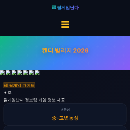
🎰 릴게임난다
☰
캔디 빌리지 2026
🎰 릴게임 가이드
👨‍💻
릴게임난다 정보팀
게임 정보 제공
변동성
중-고변동성