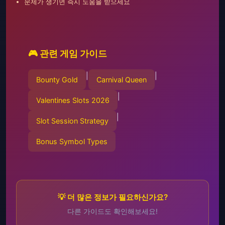
문제가 생기면 즉시 도움을 받으세요
🎮 관련 게임 가이드
|
|
Bounty Gold
Carnival Queen
|
Valentines Slots 2026
|
Slot Session Strategy
Bonus Symbol Types
💡 더 많은 정보가 필요하신가요?
다른 가이드도 확인해보세요!