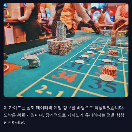
이 가이드는 실제 데이터와 게임 정보를 바탕으로 작성되었습니다. ​​
도박은 확률 게임이며, 장기적으로 카지노가 유리하다는 점을 항상
인지하세요.