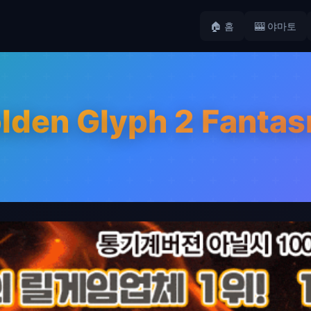
🏠 홈
🎰 야마토
lden Glyph 2 Fanta