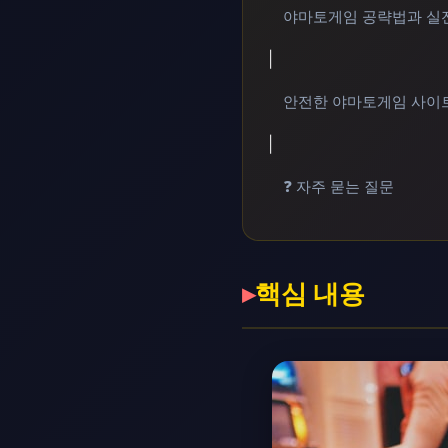
야마토게임 공략법과 실
|
안전한 야마토게임 사이
|
❓ 자주 묻는 질문
핵심 내용