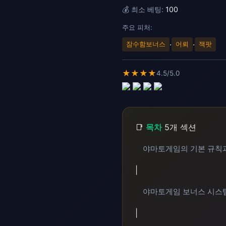
💰 최소 베팅:
100
주요 피처:
·
·
잠수함보너스
어뢰
잭팟
★★★★
4.5/5.0
📑
목차
5개 섹션
야마토게임의 기본 규칙
|
야마토게임 보너스 시스템
|