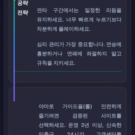
공략
연타 구간에서는 일정한 리듬을
전략
유지하세요. ​​너무 빠르게 누르기보다
차분하게 플레이하세요.
심리 관리가 가장 중요합니다. ​​연승에
흥분하거나 연패에 좌절하지 말고
규칙을 지키세요.
야마토 가이드을(를) 안전하게
즐기려면 검증된 사이트를
선택하세요. 운영 3년 이상, 신속한
입출금, 24시간 고객센터를