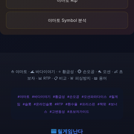
야마토 Rtp
야마토 Symbol 분석
⛵ 야마토 · 🌊 바다이야기 · ⭐ 황금성 · 🐵 손오공 · 🐬 오션 · 👶 초
보자 · 📊 RTP · 📋 비교 · 🚨 피싱방지 · 📖 용어
#야마토
#바다이야기
#황금성
#손오공
#오션파라다이스
#릴게
임
#슬롯
#온라인슬롯
#RTP
#환수율
#프리스핀
#잭팟
#보너
스
#고변동성
#초보자가이드
🎰 릴게임난다