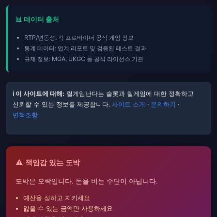
📊 데이터 출처
RTP/변동성: 각 프로바이더 공식 게임 정보
통계 데이터: 업계 리포트 및 검증된 테스트 결과
규제 정보: MGA, UKGC 등 공식 라이선스 기관
ℹ️ 이 사이트에 대해:
릴게임난다는 슬롯과 릴게임에 대한 정확하고
신뢰할 수 있는 정보를 제공합니다. ​​
사이트 소개
·
문의하기
·
면책조항
⚠️ 책임감 있는 도박
도박은 오락입니다. ​​돈을 버는 수단이 아닙니다.
예산을 정하고 지키세요
잃을 수 있는 금액만 사용하세요