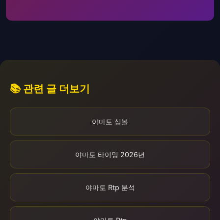
📚 관련 글 더보기
야마토 심볼
야마토 타이밍 2026년
야마토 Rtp 분석