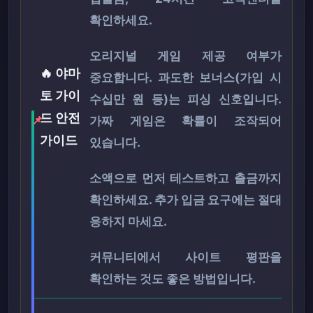
확인하세요.
오리지널 게임 제공 여부가
🔥 야마
중요합니다. 과도한 보너스(가입 시
토 가이
수십만 원 등)는 피싱 신호입니다.
드 안전
가짜 게임은 확률이 조작되어
가이드
있습니다.
소액으로 먼저 테스트하고 출금까지
확인하세요. ​추가 입금 요구에는 절대
응하지 마세요.
커뮤니티에서 사이트 평판을
확인하는 것도 좋은 방법입니다.