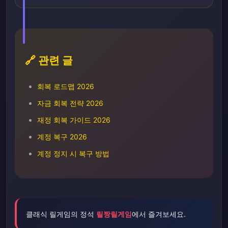
🔗 관련 글
회복 로드맵 2026
자금 회복 전략 2026
재정 회복 가이드 2026
계정 복구 2026
계정 정지 시 복구 방법
클래식 릴게임의 정석
릴짱릴게임
에서 즐겨보세요.