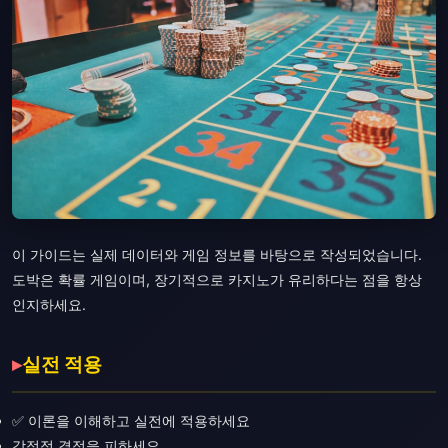
이 가이드는 실제 데이터와 게임 정보를 바탕으로 작성되었습니다.
도박은 확률 게임이며, 장기적으로 카지노가 유리하다는 점을 항상
인지하세요.
실전 적용
✅ 이론을 이해하고 실전에 적용하세요
감정적 결정을 피하세요