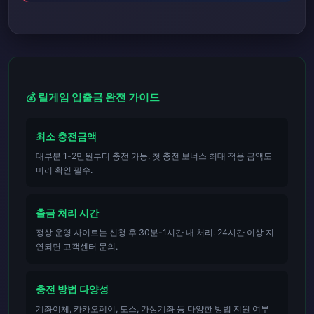
💰 릴게임 입출금 완전 가이드
최소 충전금액
대부분 1-2만원부터 충전 가능. 첫 충전 보너스 최대 적용 금액도
미리 확인 필수.
출금 처리 시간
정상 운영 사이트는 신청 후 30분-1시간 내 처리. 24시간 이상 지
연되면 고객센터 문의.
충전 방법 다양성
계좌이체, 카카오페이, 토스, 가상계좌 등 다양한 방법 지원 여부