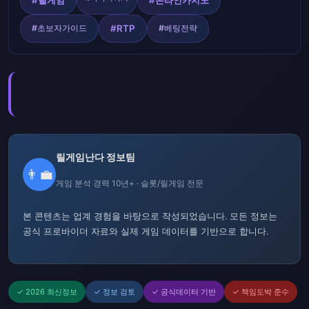
#릴게임
#온라인카지노
#초보자가이드
#RTP
#베팅전략
릴게임난다 정보팀
👨‍💼
게임 분석 경력 10년+ · 슬롯/릴게임 전문
본 콘텐츠는 업계 경험을 바탕으로 작성되었습니다. 모든 정보는
공식 프로바이더 자료와 실제 게임 데이터를 기반으로 합니다.
✓ 2026 최신정보
✓ 정보 검토
✓ 공식데이터 기반
✓ 책임도박 준수