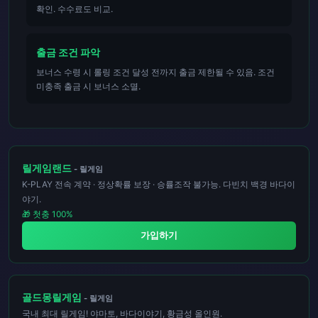
확인. 수수료도 비교.
출금 조건 파악
보너스 수령 시 롤링 조건 달성 전까지 출금 제한될 수 있음. 조건
미충족 출금 시 보너스 소멸.
릴게임랜드
- 릴게임
K-PLAY 전속 계약 · 정상확률 보장 · 승률조작 불가능. 다빈치 백경 바다이
야기.
🎁 첫충 100%
가입하기
골드몽릴게임
- 릴게임
국내 최대 릴게임! 야마토, 바다이야기, 황금성 올인원.