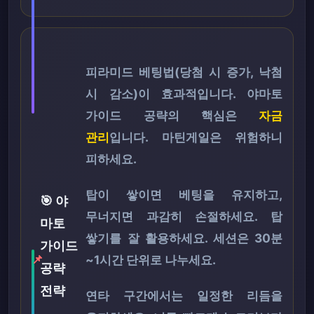
​​피라미드 베팅법(당첨 시 증가, 낙첨
시 감소)이 효과적입니다. 야마토
가이드 공략의 핵심은
자금
관리
입니다. ​​마틴게일은 위험하니
피하세요.
탑이 쌓이면 베팅을 유지하고,
🎯 야
무너지면 과감히 손절하세요. 탑
마토
쌓기를 잘 활용하세요. ​​세션은 30분
가이드
~1시간 단위로 나누세요.
공략
전략
연타 구간에서는 일정한 리듬을