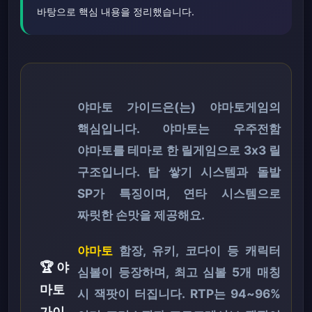
바탕으로 핵심 내용을 정리했습니다.
야마토 가이드은(는) 야마토게임의
핵심입니다. ​​야마토는 우주전함
야마토
를 테마로 한 릴게임으로 3x3 릴
구조입니다. ​탑 쌓기 시스템과 돌발
SP가 특징이며, 연타 시스템으로
짜릿한 손맛을 제공해요.
야마토
함장, 유키, 코다이 등 캐릭터
🏆 야
심볼이 등장하며, 최고 심볼 5개 매칭
마토
시 잭팟이 터집니다. ​RTP는 94~96%
가이