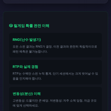
🎲 릴게임 확률 완전 이해
RNG(난수 발생기)
모든 스핀 결과는 RNG가 결정. 이전 결과와 완전히 독립적이므로
패턴 예측은 불가능합니다.
RTP와 실제 경험
RTP는 수백만 스핀 누적 통계. 단기 세션에서는 크게 벗어날 수 있
음을 인지해야 합니다.
변동성(분산) 이해
고변동성: 드물지만 큰 배당. 저변동성: 자주 소액 당첨. 자금 규모
에 맞게 선택하세요.