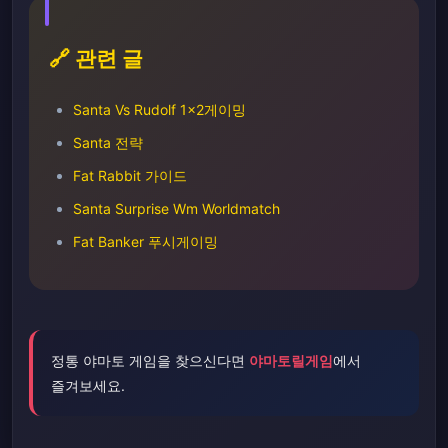
🔗 관련 글
Santa Vs Rudolf 1x2게이밍
Santa 전략
Fat Rabbit 가이드
Santa Surprise Wm Worldmatch
Fat Banker 푸시게이밍
정통 야마토 게임을 찾으신다면
야마토릴게임
에서
즐겨보세요.