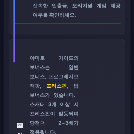
신속한 입출금, 오리지널 게임 제공
여부를 확인하세요.
야마토 가이드의
보너스는 일반
보너스, 프로그레시브
잭팟,
프리스핀
, 탑
보너스가 있습니다. ​
스캐터 3개 이상 시
프리스핀이 발동되며
당첨금 2~3배가
🎰
적용됩니다.