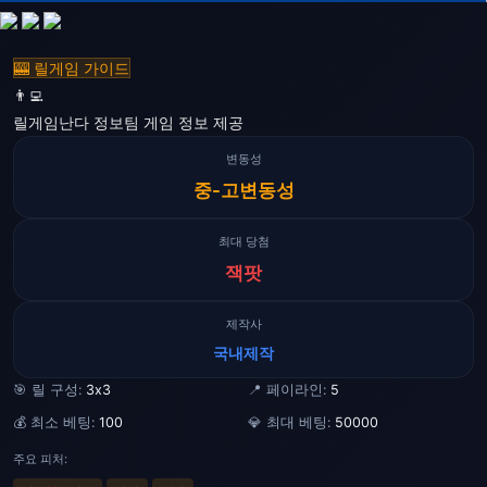
🎰 릴게임 가이드
👨‍💻
릴게임난다 정보팀
게임 정보 제공
변동성
중-고변동성
최대 당첨
잭팟
제작사
국내제작
🎯 릴 구성:
3x3
📍 페이라인:
5
💰 최소 베팅:
100
💎 최대 베팅:
50000
주요 피처: