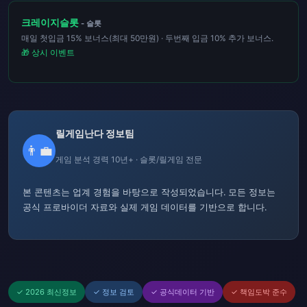
크레이지슬롯
- 슬롯
매일 첫입금 15% 보너스(최대 50만원) · 두번째 입금 10% 추가 보너스.
🎁 상시 이벤트
릴게임난다 정보팀
👨‍💼
게임 분석 경력 10년+ · 슬롯/릴게임 전문
본 콘텐츠는 업계 경험을 바탕으로 작성되었습니다. ​모든 정보는
공식 프로바이더 자료와 실제 게임 데이터를 기반으로 합니다.
✓ 2026 최신정보
✓ 정보 검토
✓ 공식데이터 기반
✓ 책임도박 준수