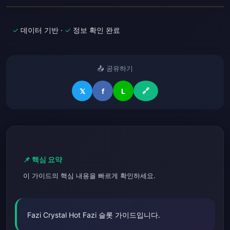
✓
데이터 기반 ·
✓
정보 확인 완료
📤 공유하기
𝕏
f
L
🔗
📌 핵심 요약
이 가이드의 핵심 내용을 빠르게 확인하세요.
Fazi Crystal Hot Fazi 슬롯 가이드입니다.