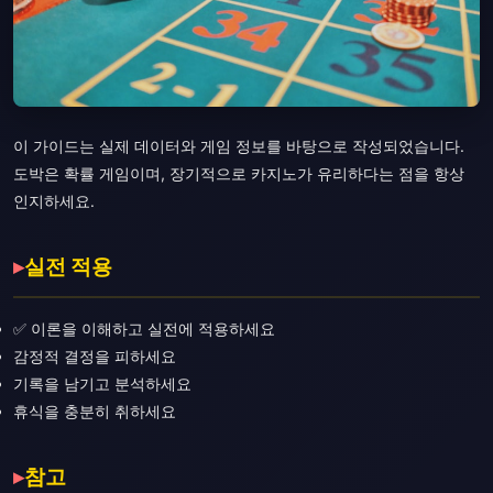
이 가이드는 실제 데이터와 게임 정보를 바탕으로 작성되었습니다. ​
도박은 확률 게임이며, 장기적으로 카지노가 유리하다는 점을 항상
인지하세요.
실전 적용
✅ 이론을 이해하고 실전에 적용하세요
감정적 결정을 피하세요
기록을 남기고 분석하세요
휴식을 충분히 취하세요
참고