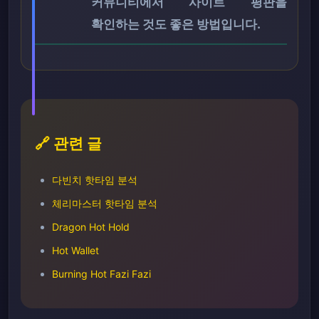
커뮤니티에서 사이트 평판을
확인하는 것도 좋은 방법입니다.
🔗 관련 글
다빈치 핫타임 분석
체리마스터 핫타임 분석
Dragon Hot Hold
Hot Wallet
Burning Hot Fazi Fazi