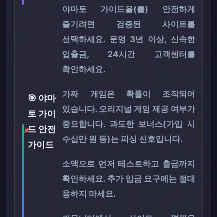
야마토 가이드을(를) 안전하게
즐기려면 검증된 사이트를
선택하세요. 운영 3년 이상, 신속한
입출금, 24시간 고객센터를
확인하세요.
가짜 게임은 확률이 조작되어
🎯 야마
있습니다. 오리지널 게임 제공 여부가
토 가이
중요합니다. ​​과도한 보너스(가입 시
드 안전
수십만 원 등)는 피싱 신호입니다.
가이드
소액으로 먼저 테스트하고 출금까지
확인하세요. ​​추가 입금 요구에는 절대
응하지 마세요.