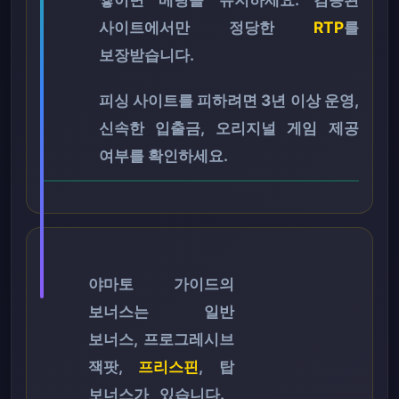
사이트에서만 정당한
RTP
를
보장받습니다.
피싱 사이트를 피하려면 3년 이상 운영,
신속한 입출금, 오리지널 게임 제공
여부를 확인하세요.
야마토 가이드의
보너스는 일반
보너스, 프로그레시브
잭팟,
프리스핀
, 탑
보너스가 있습니다. ​​