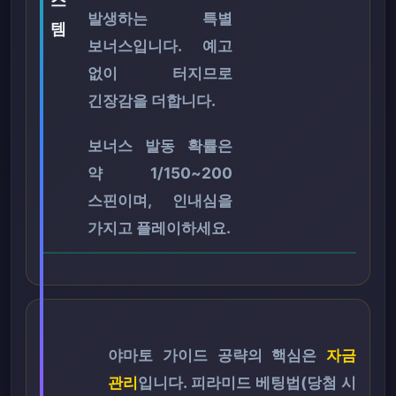
스
발생하는 특별
템
보너스입니다. 예고
없이 터지므로
긴장감을 더합니다.
보너스 발동 확률은
약 1/150~200
스핀이며, 인내심을
가지고 플레이하세요.
야마토 가이드 공략의 핵심은
자금
관리
입니다. ​​피라미드 베팅법(당첨 시