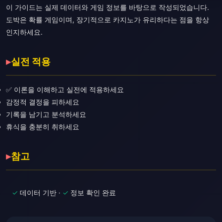
이 가이드는 실제 데이터와 게임 정보를 바탕으로 작성되었습니다.
도박은 확률 게임이며, 장기적으로 카지노가 유리하다는 점을 항상
인지하세요.
실전 적용
✅ 이론을 이해하고 실전에 적용하세요
감정적 결정을 피하세요
기록을 남기고 분석하세요
휴식을 충분히 취하세요
참고
✓
데이터 기반 ·
✓
정보 확인 완료