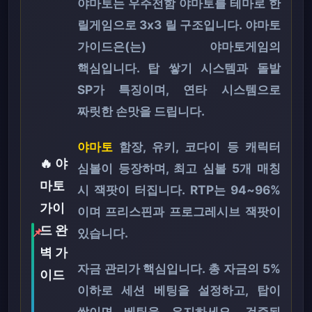
​야마토는 우주전함
야마토
를 테마로 한
릴게임으로 3x3 릴 구조입니다. 야마토
가이드은(는) 야마토게임의
핵심입니다. 탑 쌓기 시스템과 돌발
SP가 특징이며, 연타 시스템으로
짜릿한 손맛을 드립니다.
야마토
함장, 유키, 코다이 등 캐릭터
🔥 야
심볼이 등장하며, 최고 심볼 5개 매칭
마토
시 잭팟이 터집니다. RTP는 94~96%
가이
이며 프리스핀과 프로그레시브 잭팟이
드 완
있습니다.
벽 가
자금 관리가 핵심입니다. 총 자금의 5%
이드
이하로 세션 베팅을 설정하고, 탑이
쌓이면 베팅을 유지하세요. ​검증된