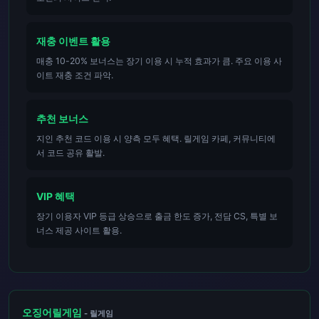
재충 이벤트 활용
매충 10-20% 보너스는 장기 이용 시 누적 효과가 큼. 주요 이용 사
이트 재충 조건 파악.
추천 보너스
지인 추천 코드 이용 시 양측 모두 혜택. 릴게임 카페, 커뮤니티에
서 코드 공유 활발.
VIP 혜택
장기 이용자 VIP 등급 상승으로 출금 한도 증가, 전담 CS, 특별 보
너스 제공 사이트 활용.
오징어릴게임
- 릴게임