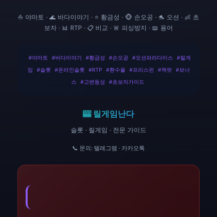
⛵ 야마토 · 🌊 바다이야기 · ⭐ 황금성 · 🐵 손오공 · 🐬 오션 · 👶 초
보자 · 📊 RTP · 📋 비교 · 🚨 피싱방지 · 📖 용어
#야마토
#바다이야기
#황금성
#손오공
#오션파라다이스
#릴게
임
#슬롯
#온라인슬롯
#RTP
#환수율
#프리스핀
#잭팟
#보너
스
#고변동성
#초보자가이드
🎰 릴게임난다
슬롯 · 릴게임 · 전문 가이드
📞 문의: 텔레그램 · 카카오톡