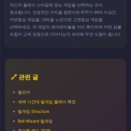
자신의 플레이 스타일에 맞는 게임을 선택하는 것이
중요합니다. ​​안정적인 수익을 원한다면 RTP가 96% 이상인
저변동성 게임을, 대박을 노린다면 고변동성 게임을
선택하세요. ​​각 게임의 페이테이블을 미리 확인하여 어떤 심볼
조합이 고액 당첨으로 이어지는지 파악해 두면 도움이 됩니다.
🔗 관련 글
릴모아
새벽 시간대 릴게임 플레이 특징
릴게임 Structure
Bell Wizard 릴게임
캥거루 랜드 2026