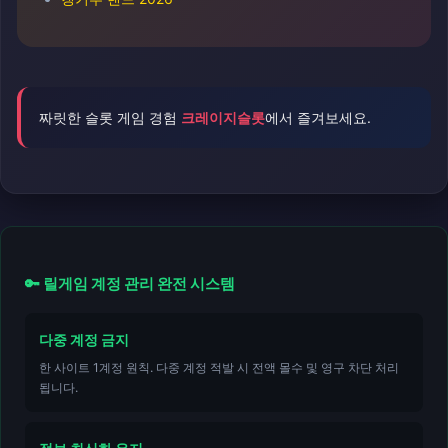
짜릿한 슬롯 게임 경험
크레이지슬롯
에서 즐겨보세요.
🔑 릴게임 계정 관리 완전 시스템
다중 계정 금지
한 사이트 1계정 원칙. 다중 계정 적발 시 전액 몰수 및 영구 차단 처리
됩니다.