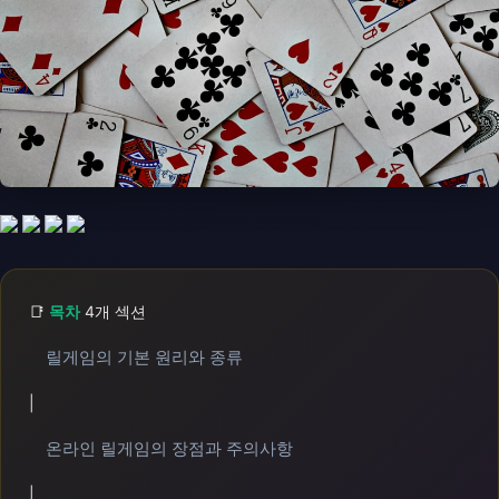
📑
목차
4개 섹션
릴게임의 기본 원리와 종류
|
온라인 릴게임의 장점과 주의사항
|