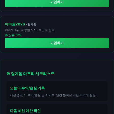
가입하기
야마토2026
- 릴게임
야마토 1위! 다양한 모드. 잭팟 이벤트.
🎁 신규 50%
가입하기
🎯 릴게임 마무리 체크리스트
오늘의 수익/손실 기록
세션 종료 시 수익/손실 금액 기록. 월간 통계로 패턴 파악에 활용.
다음 세션 예산 확인