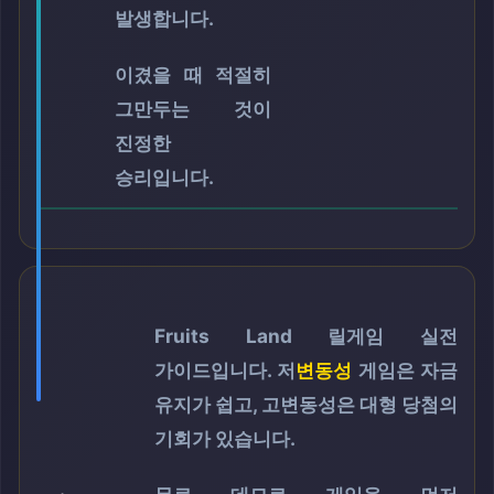
발생합니다.
이겼을 때 적절히
그만두는 것이
진정한
승리입니다.
Fruits Land 릴게임 실전
가이드입니다. 저
변동성
게임은 자금
유지가 쉽고, 고변동성은 대형 당첨의
기회가 있습니다.