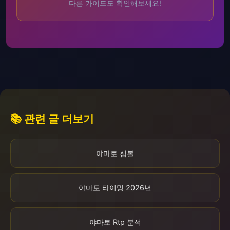
다른 가이드도 확인해보세요!
📚 관련 글 더보기
야마토 심볼
야마토 타이밍 2026년
야마토 Rtp 분석