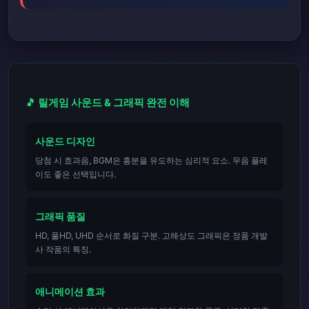
🎵 릴게임 사운드 & 그래픽 완전 이해
사운드 디자인
당첨 시 효과음, BGM은 흥분을 유도하는 심리적 요소. 무음 플레
이도 좋은 선택입니다.
그래픽 품질
HD, 풀HD, UHD 순서로 화질 구분. 고해상도 그래픽은 정품 개발
사 작품의 특징.
애니메이션 효과