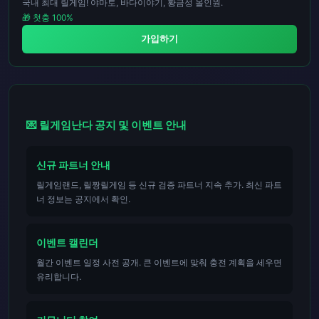
국내 최대 릴게임! 야마토, 바다이야기, 황금성 올인원.
🎁 첫충 100%
가입하기
💌 릴게임난다 공지 및 이벤트 안내
신규 파트너 안내
릴게임랜드, 릴짱릴게임 등 신규 검증 파트너 지속 추가. 최신 파트
너 정보는 공지에서 확인.
이벤트 캘린더
월간 이벤트 일정 사전 공개. 큰 이벤트에 맞춰 충전 계획을 세우면
유리합니다.