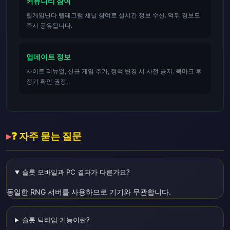
커뮤니티 참여
릴게임난다 텔레그램 채널 참여로 실시간 정보 수신. 먹튀 경보도
즉시 공유됩니다.
업데이트 정보
사이트 리뉴얼, 신규 게임 추가, 정책 변경 시 사전 공지. 북마크 후
정기 확인 권장.
❓ 자주 묻는 질문
슬롯 모바일과 PC 결과가 다른가요?
동일한 RNG 서버를 사용하므로 기기와 무관합니다.
슬롯 틱타임 기능이란?