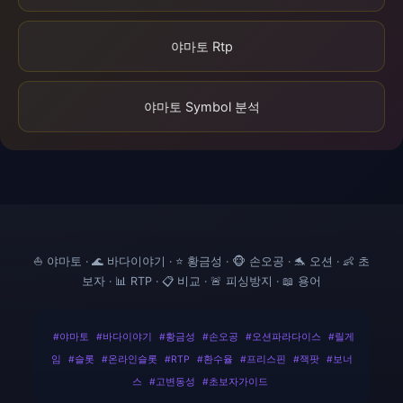
야마토 Rtp
야마토 Symbol 분석
⛵ 야마토 · 🌊 바다이야기 · ⭐ 황금성 · 🐵 손오공 · 🐬 오션 · 👶 초
보자 · 📊 RTP · 📋 비교 · 🚨 피싱방지 · 📖 용어
#야마토
#바다이야기
#황금성
#손오공
#오션파라다이스
#릴게
임
#슬롯
#온라인슬롯
#RTP
#환수율
#프리스핀
#잭팟
#보너
스
#고변동성
#초보자가이드