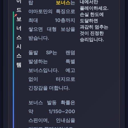
이
내에서만
탑
보너스
는
플레이하세요.
드
야마토만의 특징으로
손실 한도에
보
최대 10층까지
도달하면
과감히 멈추는
너
쌓으면 대형 보상을
것이 진정한
스
받습니다.
승리입니다.
시
돌발 SP는 랜덤
스
발생하는 특별
템
보너스입니다. 예고
없이 터지므로
긴장감을 더합니다.
보너스 발동 확률은
약 1/150~200
스핀이며, 인내심을