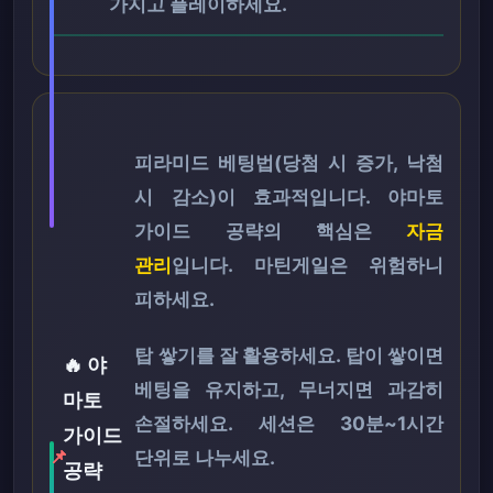
가지고 플레이하세요.
​​피라미드 베팅법(당첨 시 증가, 낙첨
시 감소)이 효과적입니다. 야마토
가이드 공략의 핵심은
자금
관리
입니다. ​마틴게일은 위험하니
피하세요.
탑 쌓기를 잘 활용하세요. 탑이 쌓이면
🔥 야
베팅을 유지하고, 무너지면 과감히
마토
손절하세요. ​​세션은 30분~1시간
가이드
단위로 나누세요.
공략