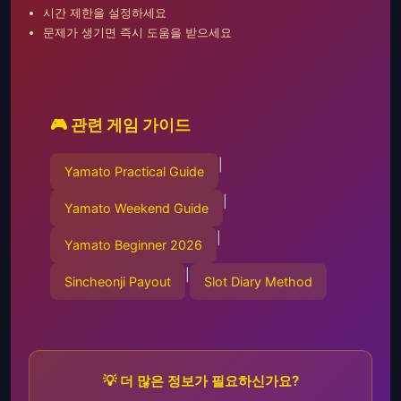
시간 제한을 설정하세요
문제가 생기면 즉시 도움을 받으세요
🎮 관련 게임 가이드
|
Yamato Practical Guide
|
Yamato Weekend Guide
|
Yamato Beginner 2026
|
Sincheonji Payout
Slot Diary Method
💡 더 많은 정보가 필요하신가요?