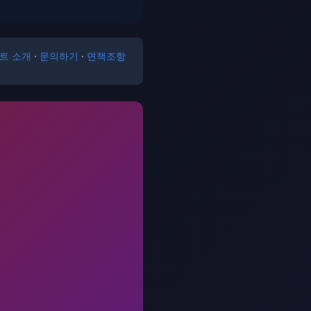
트 소개
·
문의하기
·
면책조항