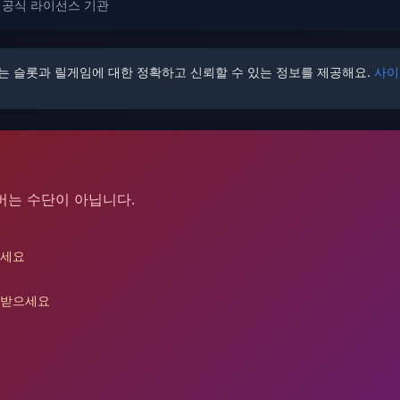
 등 공식 라이선스 기관
 슬롯과 릴게임에 대한 정확하고 신뢰할 수 있는 정보를 제공해요. ​
사이
 버는 수단이 아닙니다.
하세요
 받으세요