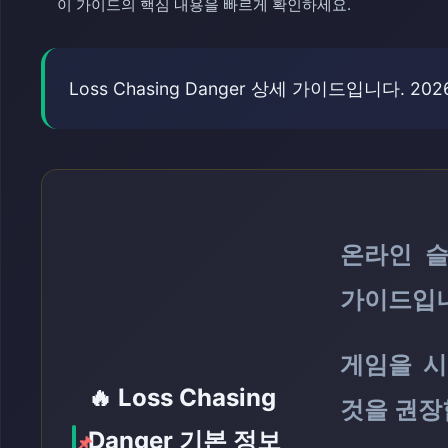
이 가이드의 핵심 내용을 빠르게 확인하세요.
Loss Chasing Danger 상세 가이드입니다.
온라인 
가이드입니
게임을 시
🔥 Loss Chasing
것을 권장
Danger 기본 정보