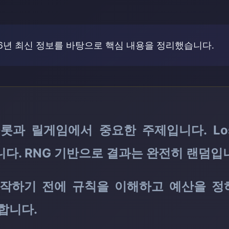
 ​2026년 최신 정보를 바탕으로 핵심 내용을 정리했습니다.
슬롯과
릴게임
에서 중요한 주제입니다. Loss
다. ​RNG 기반으로 결과는 완전히 랜덤입
작하기 전에 규칙을 이해하고 예산을 정
합니다.