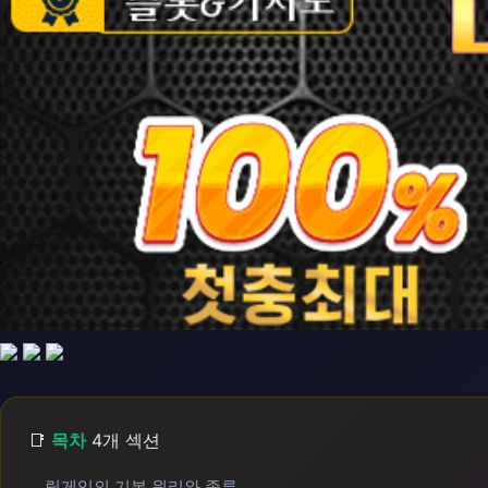
📑
목차
4개 섹션
릴게임의 기본 원리와 종류