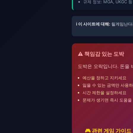
규제 정보: MGA, UKGC
ℹ️ 이 사이트에 대해:
릴게임난다는
⚠️ 책임감 있는 도박
도박은 오락입니다. ​​돈을
예산을 정하고 지키세요
잃을 수 있는 금액만 사용
시간 제한을 설정하세요
문제가 생기면 즉시 도움을
🎮 관련 게임 가이드