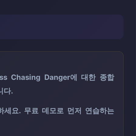
 Chasing Danger에 대한 종합
니다.
하세요. 무료 데모로 먼저 연습하는