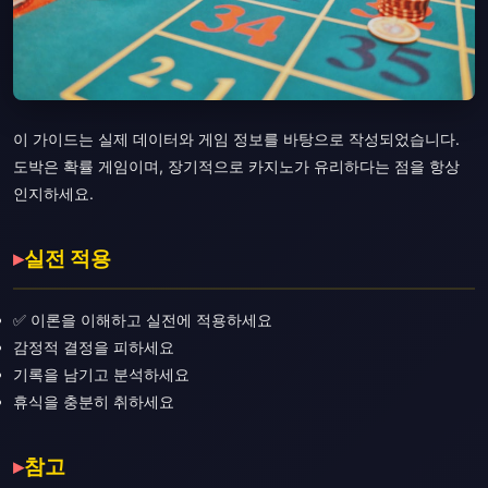
이 가이드는 실제 데이터와 게임 정보를 바탕으로 작성되었습니다. ​​
도박은 확률 게임이며, 장기적으로 카지노가 유리하다는 점을 항상
인지하세요.
실전 적용
✅ 이론을 이해하고 실전에 적용하세요
감정적 결정을 피하세요
기록을 남기고 분석하세요
휴식을 충분히 취하세요
참고