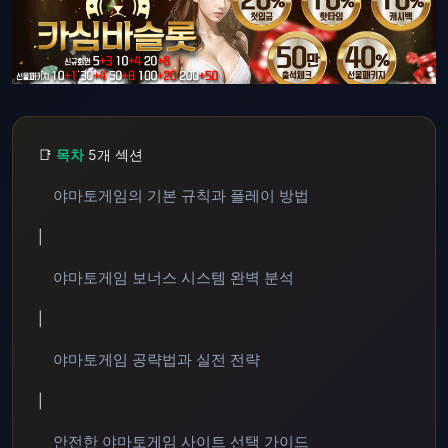
📑
목차
5개 섹션
야마토게임의 기본 규칙과 플레이 방법
|
야마토게임 보너스 시스템 완벽 분석
|
야마토게임 공략법과 실전 전략
|
안전한 야마토게임 사이트 선택 가이드