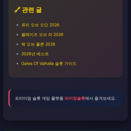
🔗 관련 글
퓨리 오브 오딘 2026
블레이즈 오브 라 2026
북 오브 폴른 2026
2026년 베스트
Gates Of Valhalla 슬롯 가이드
프리미엄 슬롯 게임 플랫폼
라이징슬롯
에서 즐겨보세요.