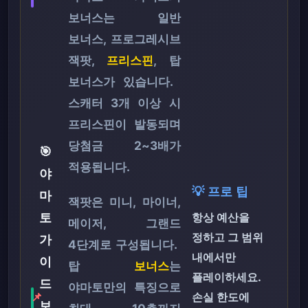
보너스는 일반
보너스, 프로그레시브
잭팟,
프리스핀
, 탑
보너스가 있습니다. ​​
스캐터 3개 이상 시
프리스핀이 발동되며
당첨금 2~3배가
🎯
적용됩니다.
야
💡 프로 팁
마
잭팟은 미니, 마이너,
토
항상 예산을
메이저, 그랜드
정하고 그 범위
가
4단계로 구성됩니다. ​
내에서만
이
탑
보너스
는
플레이하세요. ​
드
야마토만의 특징으로
손실 한도에
보