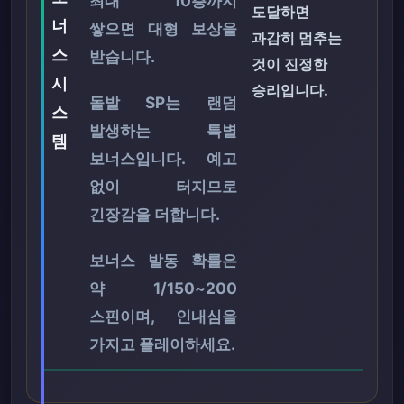
최대 10층까지
도달하면
너
쌓으면 대형 보상을
과감히 멈추는
스
받습니다.
것이 진정한
시
승리입니다.
돌발 SP는 랜덤
스
발생하는 특별
템
보너스입니다. ​예고
없이 터지므로
긴장감을 더합니다.
보너스 발동 확률은
약 1/150~200
스핀이며, 인내심을
가지고 플레이하세요.