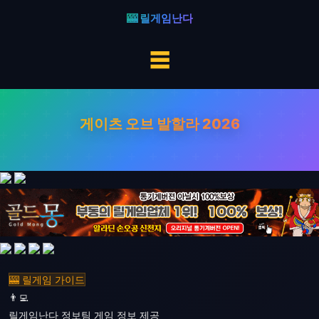
🎰 릴게임난다
☰
게이츠 오브 발할라 2026
🎰 릴게임 가이드
👨‍💻
릴게임난다 정보팀
게임 정보 제공