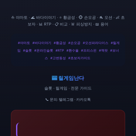
⛵ 야마토 · 🌊 바다이야기 · ⭐ 황금성 · 🐵 손오공 · 🐬 오션 · 👶 초
보자 · 📊 RTP · 📋 비교 · 🚨 피싱방지 · 📖 용어
#야마토
#바다이야기
#황금성
#손오공
#오션파라다이스
#릴게
임
#슬롯
#온라인슬롯
#RTP
#환수율
#프리스핀
#잭팟
#보너
스
#고변동성
#초보자가이드
🎰 릴게임난다
슬롯 · 릴게임 · 전문 가이드
📞 문의: 텔레그램 · 카카오톡