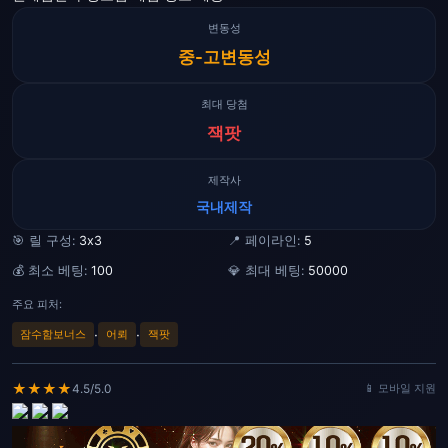
변동성
중-고변동성
최대 당첨
잭팟
제작사
국내제작
🎯 릴 구성:
3x3
📍 페이라인:
5
💰 최소 베팅:
100
💎 최대 베팅:
50000
주요 피처:
·
·
잠수함보너스
어뢰
잭팟
★★★★
4.5/5.0
📱 모바일 지원