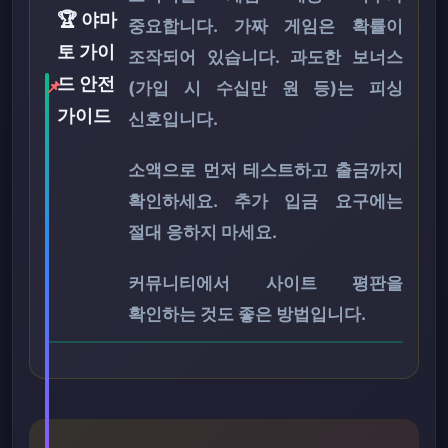
🏆 야마
중요합니다. 가짜 게임은 확률이
토 가이
조작되어 있습니다. 과도한 보너스
드 안전
(가입 시 수십만 원 등)는 피싱
가이드
신호입니다.
소액으로 먼저 테스트하고 출금까지
확인하세요. ​추가 입금 요구에는
절대 응하지 마세요.
커뮤니티에서 사이트 평판을
확인하는 것도 좋은 방법입니다.