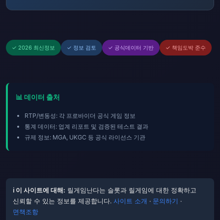
✓ 2026 최신정보
✓ 정보 검토
✓ 공식데이터 기반
✓ 책임도박 준수
📊 데이터 출처
RTP/변동성: 각 프로바이더 공식 게임 정보
통계 데이터: 업계 리포트 및 검증된 테스트 결과
규제 정보: MGA, UKGC 등 공식 라이선스 기관
ℹ️ 이 사이트에 대해:
릴게임난다는 슬롯과 릴게임에 대한 정확하고
신뢰할 수 있는 정보를 제공합니다. ​
사이트 소개
·
문의하기
·
면책조항