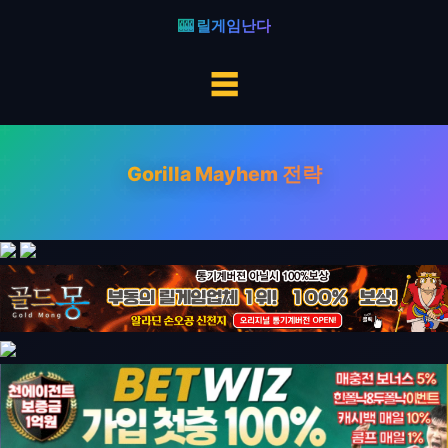
🎰 릴게임난다
☰
Gorilla Mayhem 전략