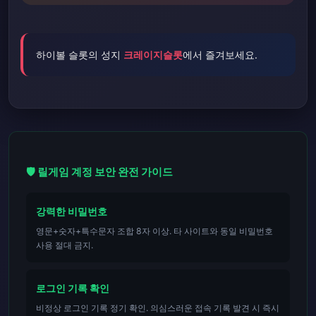
하이볼 슬롯의 성지
크레이지슬롯
에서 즐겨보세요.
🛡️ 릴게임 계정 보안 완전 가이드
강력한 비밀번호
영문+숫자+특수문자 조합 8자 이상. 타 사이트와 동일 비밀번호
사용 절대 금지.
로그인 기록 확인
비정상 로그인 기록 정기 확인. 의심스러운 접속 기록 발견 시 즉시