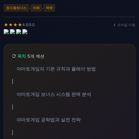
·
·
잠수함보너스
어뢰
잭팟
★★★★
4.5/5.0
📱 모바일 지원
📑
목차
5개 섹션
야마토게임의 기본 규칙과 플레이 방법
|
야마토게임 보너스 시스템 완벽 분석
|
야마토게임 공략법과 실전 전략
|