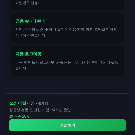
비밀번호 변경.
공용 Wi-Fi 주의
카페, 공공장소 Wi-Fi에서 릴게임 이용 자제. 개인 모바일 데이터
이용이 안전합니다.
자동 로그아웃
이용 후 반드시 로그아웃. 가족 공용 기기에서는 특히 주의가 필요
합니다.
오징어릴게임
- 릴게임
황금성 전문! 안전한 게임. 24시간 운영.
🎁 매충 20%
가입하기