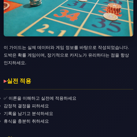
이 가이드는 실제 데이터와 게임 정보를 바탕으로 작성되었습니다. ​​
도박은 확률 게임이며, 장기적으로 카지노가 유리하다는 점을 항상
인지하세요.
실전 적용
✅ 이론을 이해하고 실전에 적용하세요
감정적 결정을 피하세요
기록을 남기고 분석하세요
휴식을 충분히 취하세요