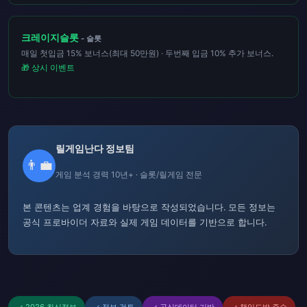
크레이지슬롯
- 슬롯
매일 첫입금 15% 보너스(최대 50만원) · 두번째 입금 10% 추가 보너스.
🎁 상시 이벤트
릴게임난다 정보팀
👨‍💼
게임 분석 경력 10년+ · 슬롯/릴게임 전문
본 콘텐츠는 업계 경험을 바탕으로 작성되었습니다. ​​모든 정보는
공식 프로바이더 자료와 실제 게임 데이터를 기반으로 합니다.
✓ 2026 최신정보
✓ 정보 검토
✓ 공식데이터 기반
✓ 책임도박 준수