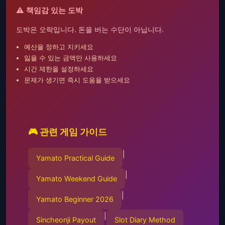
⚠️ 책임감 있는 도박
도박은 오락입니다. 돈을 버는 수단이 아닙니다.
예산을 정하고 지키세요
잃을 수 있는 금액만 사용하세요
시간 제한을 설정하세요
문제가 생기면 즉시 도움을 받으세요
🎮 관련 게임 가이드
|
Yamato Practical Guide
|
Yamato Weekend Guide
|
Yamato Beginner 2026
|
Sincheonji Payout
Slot Diary Method