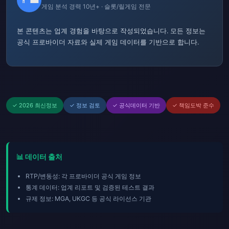
게임 분석 경력 10년+ · 슬롯/릴게임 전문
본 콘텐츠는 업계 경험을 바탕으로 작성되었습니다. ​​모든 정보는
공식 프로바이더 자료와 실제 게임 데이터를 기반으로 합니다.
✓ 2026 최신정보
✓ 정보 검토
✓ 공식데이터 기반
✓ 책임도박 준수
📊 데이터 출처
RTP/변동성: 각 프로바이더 공식 게임 정보
통계 데이터: 업계 리포트 및 검증된 테스트 결과
규제 정보: MGA, UKGC 등 공식 라이선스 기관