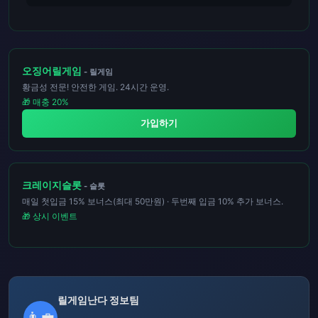
오징어릴게임
- 릴게임
황금성 전문! 안전한 게임. 24시간 운영.
🎁 매충 20%
가입하기
크레이지슬롯
- 슬롯
매일 첫입금 15% 보너스(최대 50만원) · 두번째 입금 10% 추가 보너스.
🎁 상시 이벤트
릴게임난다 정보팀
👨‍💼