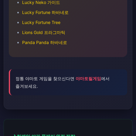
Lucky Neko 가이드
Lucky Fortune 하바네로
Lucky Fortune Tree
Lions Gold 프라그마틱
Panda Panda 하바네로
정통 야마토 게임을 찾으신다면
야마토릴게임
에서
즐겨보세요.