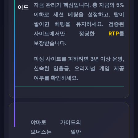
자금 관리가 핵심입니다. ​​총 자금의 5%
이드
이하로 세션 베팅을 설정하고, 탑이
쌓이면 베팅을 유지하세요. ​​검증된
사이트에서만 정당한
RTP
를
보장받습니다.
피싱 사이트를 피하려면 3년 이상 운영,
신속한 입출금, 오리지널 게임 제공
여부를 확인하세요.
야마토 가이드의
보너스는 일반