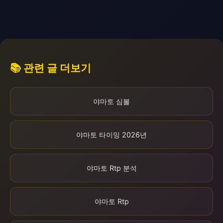
📚 관련 글 더보기
야마토 심볼
야마토 타이밍 2026년
야마토 Rtp 분석
야마토 Rtp