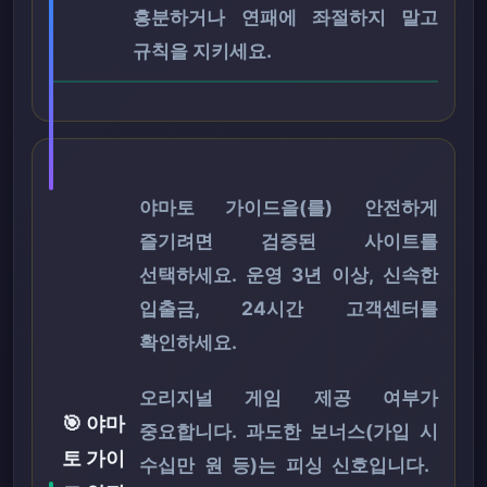
흥분하거나 연패에 좌절하지 말고
규칙을 지키세요.
야마토 가이드을(를) 안전하게
즐기려면 검증된 사이트를
선택하세요. ​운영 3년 이상, 신속한
입출금, 24시간 고객센터를
확인하세요.
오리지널 게임 제공 여부가
🎯 야마
중요합니다. ​과도한 보너스(가입 시
토 가이
수십만 원 등)는 피싱 신호입니다. ​