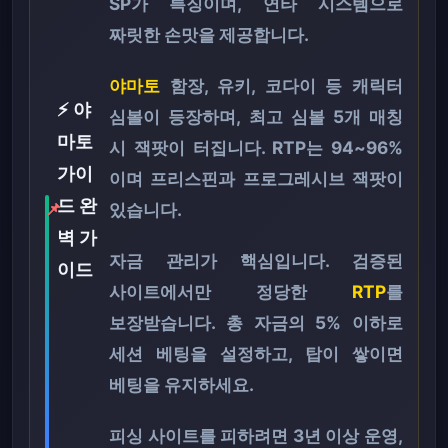
SP가 특징이며, 연타 시스템으로
짜릿한 손맛을 제공합니다.
야마토
함장, 유키, 코다이 등 캐릭터
⚡ 야
심볼이 등장하며, 최고 심볼 5개 매칭
마토
시 잭팟이 터집니다. ​​RTP는 94~96%
가이
이며 프리스핀과 프로그레시브 잭팟이
드 완
있습니다.
벽 가
자금 관리가 핵심입니다. ​검증된
이드
사이트에서만 정당한
RTP
를
보장받습니다. 총 자금의 5% 이하로
세션 베팅을 설정하고, 탑이 쌓이면
베팅을 유지하세요.
피싱 사이트를 피하려면 3년 이상 운영,