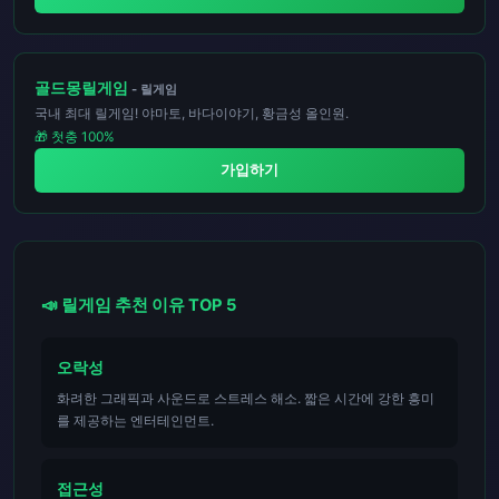
골드몽릴게임
- 릴게임
국내 최대 릴게임! 야마토, 바다이야기, 황금성 올인원.
🎁 첫충 100%
가입하기
📣 릴게임 추천 이유 TOP 5
오락성
화려한 그래픽과 사운드로 스트레스 해소. 짧은 시간에 강한 흥미
를 제공하는 엔터테인먼트.
접근성