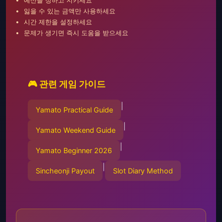
예산을 정하고 지키세요
잃을 수 있는 금액만 사용하세요
시간 제한을 설정하세요
문제가 생기면 즉시 도움을 받으세요
🎮 관련 게임 가이드
|
Yamato Practical Guide
|
Yamato Weekend Guide
|
Yamato Beginner 2026
|
Sincheonji Payout
Slot Diary Method