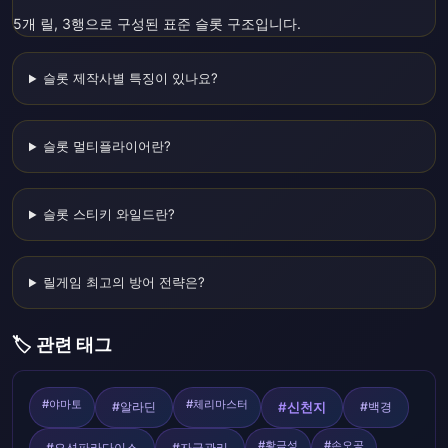
5개 릴, 3행으로 구성된 표준 슬롯 구조입니다.
슬롯 제작사별 특징이 있나요?
슬롯 멀티플라이어란?
슬롯 스티키 와일드란?
릴게임 최고의 방어 전략은?
🏷️ 관련 태그
#야마토
#체리마스터
#알라딘
#신천지
#백경
#황금성
#손오공
#오션파라다이스
#자금관리