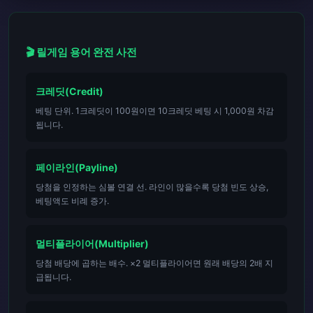
🎬 릴게임 용어 완전 사전
크레딧(Credit)
베팅 단위. 1크레딧이 100원이면 10크레딧 베팅 시 1,000원 차감
됩니다.
페이라인(Payline)
당첨을 인정하는 심볼 연결 선. 라인이 많을수록 당첨 빈도 상승,
베팅액도 비례 증가.
멀티플라이어(Multiplier)
당첨 배당에 곱하는 배수. ×2 멀티플라이어면 원래 배당의 2배 지
급됩니다.