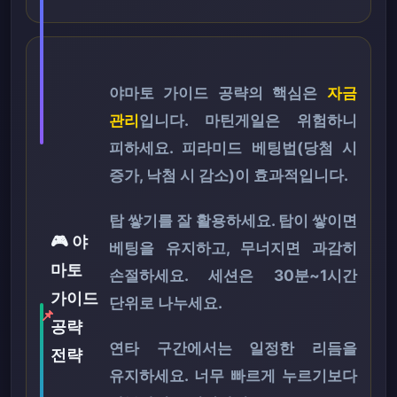
야마토 가이드 공략의 핵심은
자금
관리
입니다. ​마틴게일은 위험하니
피하세요. ​​피라미드 베팅법(당첨 시
증가, 낙첨 시 감소)이 효과적입니다.
탑 쌓기를 잘 활용하세요. ​​탑이 쌓이면
🎮 야
베팅을 유지하고, 무너지면 과감히
마토
손절하세요. ​세션은 30분~1시간
가이드
단위로 나누세요.
공략
연타 구간에서는 일정한 리듬을
전략
유지하세요. ​​너무 빠르게 누르기보다