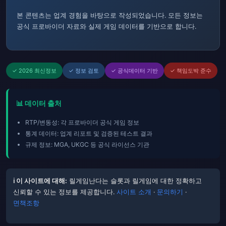
본 콘텐츠는 업계 경험을 바탕으로 작성되었습니다. 모든 정보는
공식 프로바이더 자료와 실제 게임 데이터를 기반으로 합니다.
✓ 2026 최신정보
✓ 정보 검토
✓ 공식데이터 기반
✓ 책임도박 준수
📊 데이터 출처
RTP/변동성: 각 프로바이더 공식 게임 정보
통계 데이터: 업계 리포트 및 검증된 테스트 결과
규제 정보: MGA, UKGC 등 공식 라이선스 기관
ℹ️ 이 사이트에 대해:
릴게임난다는 슬롯과 릴게임에 대한 정확하고
신뢰할 수 있는 정보를 제공합니다. ​​
사이트 소개
·
문의하기
·
면책조항