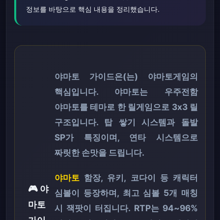
정보를 바탕으로 핵심 내용을 정리했습니다.
야마토 가이드은(는) 야마토게임의
핵심입니다. ​야마토는 우주전함
야마토
를 테마로 한 릴게임으로 3x3 릴
구조입니다. ​탑 쌓기 시스템과 돌발
SP가 특징이며, 연타 시스템으로
짜릿한 손맛을 드립니다.
야마토
함장, 유키, 코다이 등 캐릭터
🎮 야
심볼이 등장하며, 최고 심볼 5개 매칭
마토
시 잭팟이 터집니다. ​​RTP는 94~96%