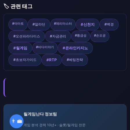
🏷️ 관련 태그
#야마토
#체리마스터
#알라딘
#신천지
#백경
#황금성
#손오공
#오션파라다이스
#자금관리
#바다이야기
#릴게임
#온라인카지노
#초보자가이드
#RTP
#베팅전략
릴게임난다 정보팀
👨‍💼
게임 분석 경력 10년+ · 슬롯/릴게임 전문