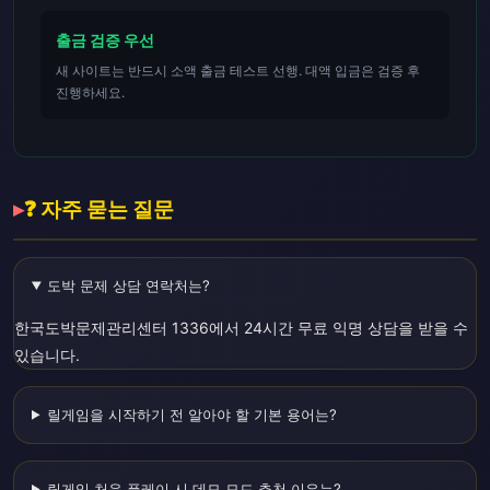
출금 검증 우선
새 사이트는 반드시 소액 출금 테스트 선행. 대액 입금은 검증 후
진행하세요.
❓ 자주 묻는 질문
도박 문제 상담 연락처는?
한국도박문제관리센터 1336에서 24시간 무료 익명 상담을 받을 수
있습니다.
릴게임을 시작하기 전 알아야 할 기본 용어는?
릴게임 처음 플레이 시 데모 모드 추천 이유는?