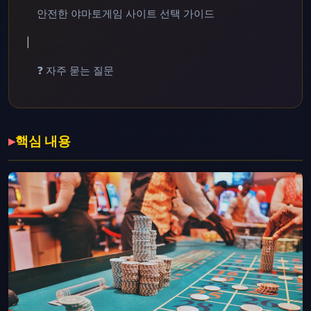
안전한 야마토게임 사이트 선택 가이드
|
❓ 자주 묻는 질문
핵심 내용