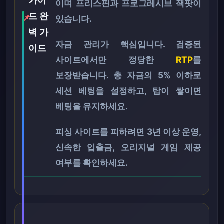
가이
이며 프리스핀과 프로그레시브 잭팟이
드 완
있습니다.
벽 가
자금 관리가 핵심입니다. 검증된
이드
사이트에서만 정당한
RTP
를
보장받습니다. ​​총 자금의 5% 이하로
세션 베팅을 설정하고, 탑이 쌓이면
베팅을 유지하세요.
피싱 사이트를 피하려면 3년 이상 운영,
신속한 입출금, 오리지널 게임 제공
여부를 확인하세요.