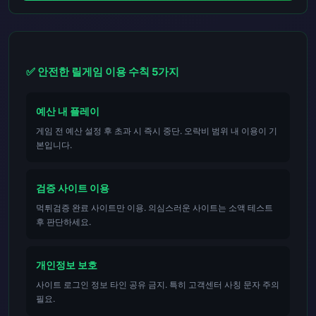
✅ 안전한 릴게임 이용 수칙 5가지
예산 내 플레이
게임 전 예산 설정 후 초과 시 즉시 중단. 오락비 범위 내 이용이 기
본입니다.
검증 사이트 이용
먹튀검증 완료 사이트만 이용. 의심스러운 사이트는 소액 테스트
후 판단하세요.
개인정보 보호
사이트 로그인 정보 타인 공유 금지. 특히 고객센터 사칭 문자 주의
필요.