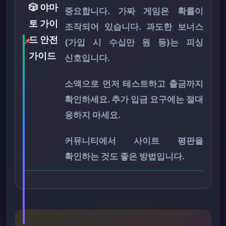
🎲 야마
중요합니다. 가짜 게임은 확률이
토 가이
조작되어 있습니다. ​​과도한 보너스
드 안전
(가입 시 수십만 원 등)는 피싱
가이드
신호입니다.
소액으로 먼저 테스트하고 출금까지
확인하세요. ​추가 입금 요구에는 절대
응하지 마세요.
커뮤니티에서 사이트 평판을
확인하는 것도 좋은 방법입니다.