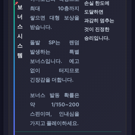
손실 한도에
보
최대 10층까지
도달하면
너
쌓으면 대형 보상을
과감히 멈추는
스
받습니다.
것이 진정한
시
승리입니다.
돌발 SP는 랜덤
스
발생하는 특별
템
보너스입니다. 예고
없이 터지므로
긴장감을 더합니다.
보너스 발동 확률은
약 1/150~200
스핀이며, 인내심을
가지고 플레이하세요.