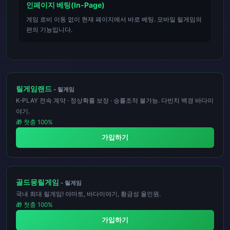
인페이지 베팅(In-Page)
게임 로비 이동 없이 현재 페이지에서 바로 베팅. 모바일 릴게임의
편의 기능입니다.
릴게임랜드
- 릴게임
K-PLAY 전속 계약 · 정상확률 보장 · 승률조작 불가능. 다빈치 백경 바다이
야기.
🎁 첫충 100%
가입하기
골드몽릴게임
- 릴게임
국내 최대 릴게임! 야마토, 바다이야기, 황금성 올인원.
🎁 첫충 100%
가입하기