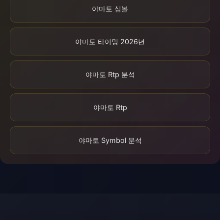
야마토 심볼
야마토 타이밍 2026년
야마토 Rtp 분석
야마토 Rtp
야마토 Symbol 분석