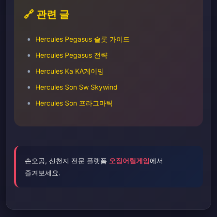
🔗 관련 글
Hercules Pegasus 슬롯 가이드
Hercules Pegasus 전략
Hercules Ka KA게이밍
Hercules Son Sw Skywind
Hercules Son 프라그마틱
손오공, 신천지 전문 플랫폼
오징어릴게임
에서
즐겨보세요.