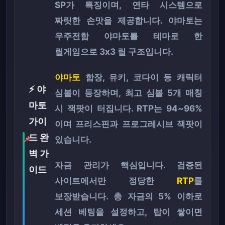
SP가 특징이며, 연타 시스템으로
짜릿한 손맛을 제공합니다. ​​야마토는
우주전함
야마토
를 테마로 한
릴게임으로 3x3 릴 구조입니다.
야마토
함장, 유키, 코다이 등 캐릭터
⚡ 야
심볼이 등장하며, 최고 심볼 5개 매칭
마토
시 잭팟이 터집니다. RTP는 94~96%
가이
이며 프리스핀과 프로그레시브 잭팟이
드 완
있습니다.
벽 가
자금 관리가 핵심입니다. 검증된
이드
사이트에서만 정당한
RTP
를
보장받습니다. ​총 자금의 5% 이하로
세션 베팅을 설정하고, 탑이 쌓이면