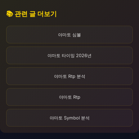
📚 관련 글 더보기
야마토 심볼
야마토 타이밍 2026년
야마토 Rtp 분석
야마토 Rtp
야마토 Symbol 분석