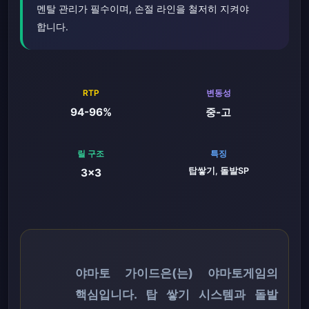
멘탈 관리가 필수이며, 손절 라인을 철저히 지켜야
합니다.
RTP
변동성
94-96%
중-고
릴 구조
특징
탑쌓기, 돌발SP
3x3
야마토 가이드은(는) 야마토게임의
핵심입니다. 탑 쌓기 시스템과 돌발