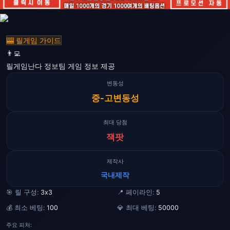
🎰 릴게임 가이드
👨‍💻
릴게임난다 정보팀
게임 정보 제공
변동성
중-고변동성
최대 당첨
잭팟
제작사
국내제작
🎯 릴 구성:
3x3
📍 페이라인:
5
💰 최소 베팅:
100
💎 최대 베팅:
50000
주요 피처: