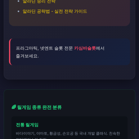
알라딘 승리 전략
알라딘 공략법 - 실전 전략 가이드
프라그마틱, 넷엔트 슬롯 전문
카심바슬롯
에서
즐겨보세요.
🌈 릴게임 종류 완전 분류
전통 릴게임
바다이야기, 야마토, 황금성, 손오공 등 국내 개발 클래식. 친숙한