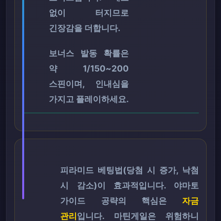
없이 터지므로
긴장감을 더합니다.
보너스 발동 확률은
약 1/150~200
스핀이며, 인내심을
가지고 플레이하세요.
피라미드 베팅법(당첨 시 증가, 낙첨
시 감소)이 효과적입니다. 야마토
가이드 공략의 핵심은
자금
관리
입니다. ​​마틴게일은 위험하니