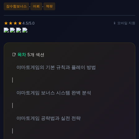
·
·
잠수함보너스
어뢰
잭팟
★★★★
4.5/5.0
📱 모바일 지원
📑
목차
5개 섹션
야마토게임의 기본 규칙과 플레이 방법
|
야마토게임 보너스 시스템 완벽 분석
|
야마토게임 공략법과 실전 전략
|