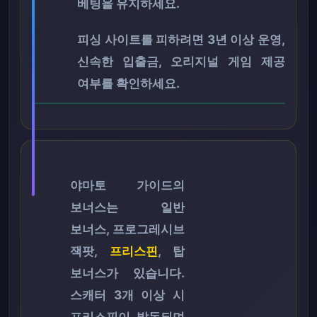
베팅을 유지하세요.
피싱 사이트를 피하려면 3년 이상 운영,
신속한 입출금, 오리지널 게임 제공
여부를 확인하세요.
야마토 가이드의
보너스는 일반
보너스, 프로그레시브
잭팟,
프리스핀
, 탑
보너스가 있습니다.
스캐터 3개 이상 시
프리스핀이 발동되며