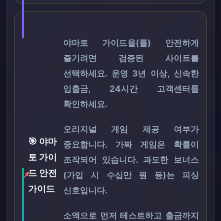
야마토 가이드을(를) 안전하게
즐기려면 검증된 사이트를
선택하세요. ​​운영 3년 이상, 신속한
입출금, 24시간 고객센터를
확인하세요.
오리지널 게임 제공 여부가
🎯 야마
중요합니다. ​​가짜 게임은 확률이
토 가이
조작되어 있습니다. ​과도한 보너스
드 안전
(가입 시 수십만 원 등)는 피싱
가이드
신호입니다.
소액으로 먼저 테스트하고 출금까지