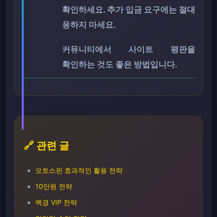
확인하세요. ​​추가 입금 요구에는 절대
응하지 마세요.
커뮤니티에서 사이트 평판을
확인하는 것도 좋은 방법입니다.
🔗 관련 글
오토스핀 효과적인 활용 전략
10만원 전략
백경 VIP 전략