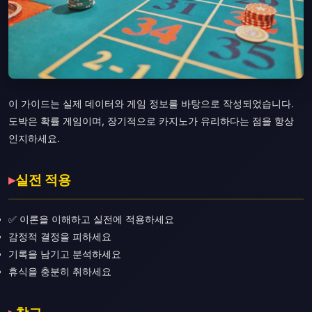
이 가이드는 실제 데이터와 게임 정보를 바탕으로 작성되었습니다. ​​
도박은 확률 게임이며, 장기적으로 카지노가 유리하다는 점을 항상
인지하세요.
실전 적용
✅ 이론을 이해하고 실전에 적용하세요
감정적 결정을 피하세요
기록을 남기고 분석하세요
휴식을 충분히 취하세요