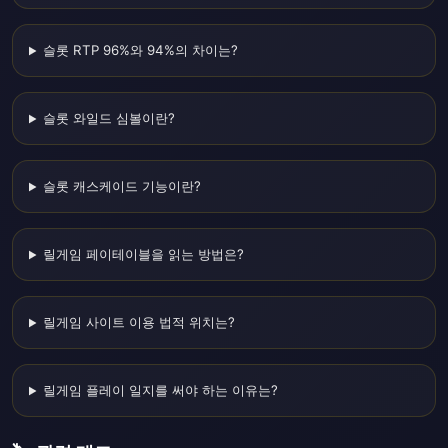
슬롯 RTP 96%와 94%의 차이는?
슬롯 와일드 심볼이란?
슬롯 캐스케이드 기능이란?
릴게임 페이테이블을 읽는 방법은?
릴게임 사이트 이용 법적 위치는?
릴게임 플레이 일지를 써야 하는 이유는?