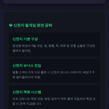
💎 신천지 릴게임 완전 공략
신천지 기본 구성
동양풍 배경의 5릴 게임. 용, 봉황, 학, 매화 등 전통 심볼로 구성된
클래식 릴게임.
신천지 보너스 진입
봉황 스캐터 3개 이상 출현 시 신천지 보너스 스테이지. 배당 2-5
배 멀티플라이어 적용.
신천지 잭팟 시스템
프로그레시브 잭팟 연동. 베팅 일부가 잭팟 풀에 적립되어 특정 조
합 시 전액 지급됩니다.