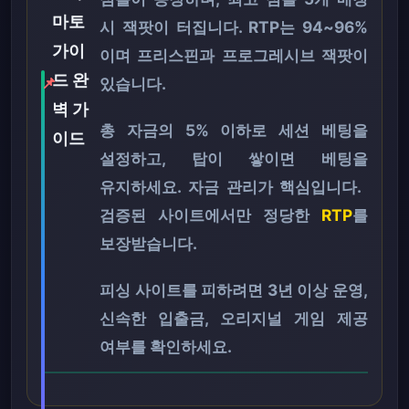
마토
시 잭팟이 터집니다. ​​RTP는 94~96%
가이
이며 프리스핀과 프로그레시브 잭팟이
드 완
있습니다.
벽 가
​​총 자금의 5% 이하로 세션 베팅을
이드
설정하고, 탑이 쌓이면 베팅을
유지하세요. 자금 관리가 핵심입니다. ​​
검증된 사이트에서만 정당한
RTP
를
보장받습니다.
피싱 사이트를 피하려면 3년 이상 운영,
신속한 입출금, 오리지널 게임 제공
여부를 확인하세요.