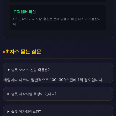
고객센터 확인
CS 연락처 미리 저장. 충환전 문제 발생 시 빠른 대처가 가능합니
다.
❓ 자주 묻는 질문
슬롯 보너스 진입 확률은?
게임마다 다르나 일반적으로 100~300스핀에 1회 정도입니다.
슬롯 제작사별 특징이 있나요?
슬롯 메가웨이스란?