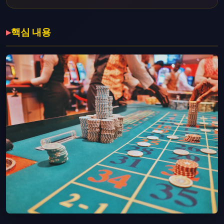
핵심 내용