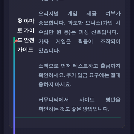
오리지널 게임 제공 여부가
🎯 야마
중요합니다. 과도한 보너스(가입 시
토 가이
수십만 원 등)는 피싱 신호입니다. ​​
드 안전
가짜 게임은 확률이 조작되어
가이드
있습니다.
소액으로 먼저 테스트하고 출금까지
확인하세요. 추가 입금 요구에는 절대
응하지 마세요.
커뮤니티에서 사이트 평판을
확인하는 것도 좋은 방법입니다.