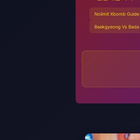
Nolimit Xbomb Guide
Baekgyeong Vs Bada