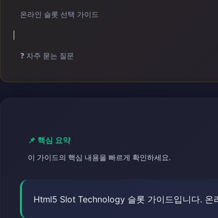
온라인 슬롯 선택 가이드
|
❓ 자주 묻는 질문
📌 핵심 요약
이 가이드의 핵심 내용을 빠르게 확인하세요.
Html5 Slot Technology 슬롯 가이드입