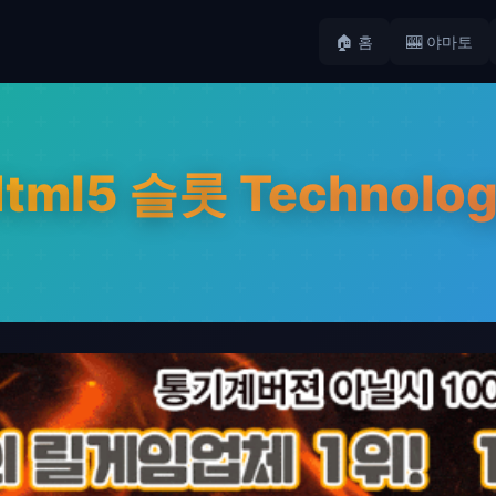
🏠 홈
🎰 야마토
tml5 슬롯 Technolo