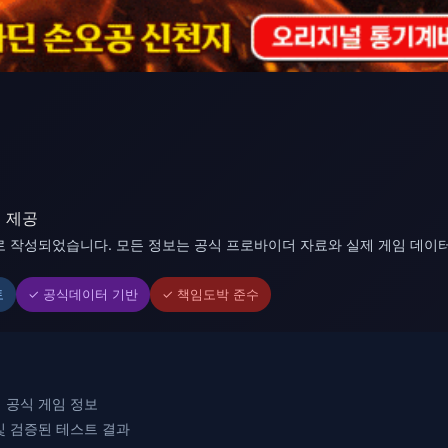
 제공
로 작성되었습니다. 모든 정보는 공식 프로바이더 자료와 실제 게임 데이
토
✓ 공식데이터 기반
✓ 책임도박 준수
더 공식 게임 정보
및 검증된 테스트 결과