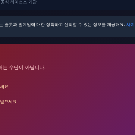
 등 공식 라이선스 기관
 슬롯과 릴게임에 대한 정확하고 신뢰할 수 있는 정보를 제공해요. ​​
사이
 버는 수단이 아닙니다.
하세요
 받으세요