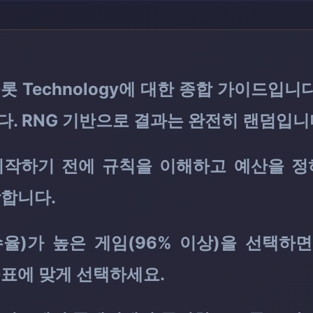
 슬롯 Technology에 대한 종합 가이드입
. RNG 기반으로 결과는 완전히 랜덤입니
작하기 전에 규칙을 이해하고 예산을 정하
합니다.
수율)가 높은 게임(96% 이상)을 선택하
표에 맞게 선택하세요.