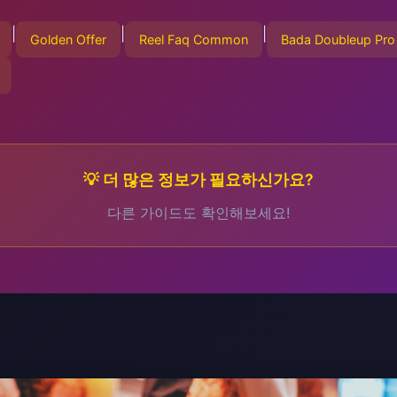
|
|
|
Golden Offer
Reel Faq Common
Bada Doubleup Pro
💡 더 많은 정보가 필요하신가요?
다른 가이드도 확인해보세요!