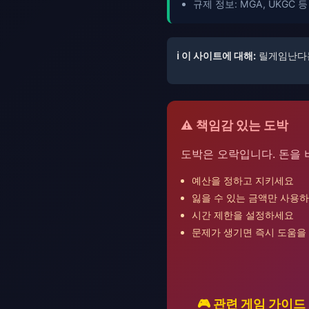
규제 정보: MGA, UKGC
ℹ️ 이 사이트에 대해:
릴게임난다는
⚠️ 책임감 있는 도박
도박은 오락입니다. ​​돈을
예산을 정하고 지키세요
잃을 수 있는 금액만 사용
시간 제한을 설정하세요
문제가 생기면 즉시 도움을
🎮 관련 게임 가이드