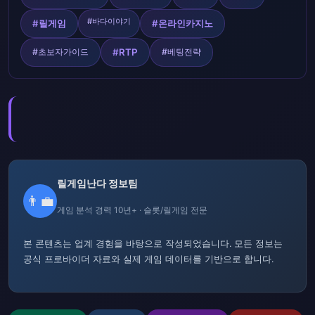
#바다이야기
#릴게임
#온라인카지노
#초보자가이드
#RTP
#베팅전략
릴게임난다 정보팀
👨‍💼
게임 분석 경력 10년+ · 슬롯/릴게임 전문
본 콘텐츠는 업계 경험을 바탕으로 작성되었습니다. ​​모든 정보는
공식 프로바이더 자료와 실제 게임 데이터를 기반으로 합니다.