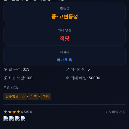
변동성
중-고변동성
최대 당첨
잭팟
제작사
국내제작
🎯 릴 구성:
3x3
📍 페이라인:
5
💰 최소 베팅:
100
💎 최대 베팅:
50000
주요 피처:
·
·
잠수함보너스
어뢰
잭팟
★★★★
4.5/5.0
📱 모바일 지원