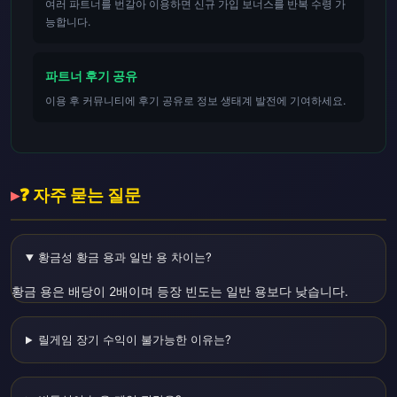
여러 파트너를 번갈아 이용하면 신규 가입 보너스를 반복 수령 가
능합니다.
파트너 후기 공유
이용 후 커뮤니티에 후기 공유로 정보 생태계 발전에 기여하세요.
❓ 자주 묻는 질문
황금성 황금 용과 일반 용 차이는?
황금 용은 배당이 2배이며 등장 빈도는 일반 용보다 낮습니다.
릴게임 장기 수익이 불가능한 이유는?