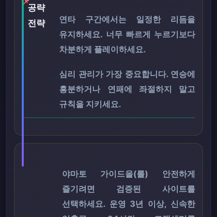
공략
연타 구간에서는 일정한 리듬을
전략
유지하세요. ​너무 빠르게 누르기보다
차분하게 플레이하세요.
심리 관리가 가장 중요합니다. 연승에
흥분하거나 연패에 좌절하지 말고
규칙을 지키세요.
야마토 가이드을(를) 안전하게
즐기려면 검증된 사이트를
선택하세요. 운영 3년 이상, 신속한