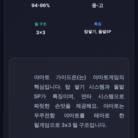
94-96%
중-고
릴 구조
특징
탑쌓기, 돌발SP
3x3
야마토 가이드은(는) 야마토게임의
핵심입니다. ​탑 쌓기 시스템과 돌발
SP가 특징이며, 연타 시스템으로
짜릿한 손맛을 제공해요. ​​야마토는
우주전함
야마토
를 테마로 한
릴게임으로 3x3 릴 구조입니다.