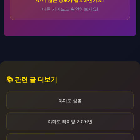
💡 더 많은 정보가 필요하신가요?
다른 가이드도 확인해보세요!
📚 관련 글 더보기
야마토 심볼
야마토 타이밍 2026년