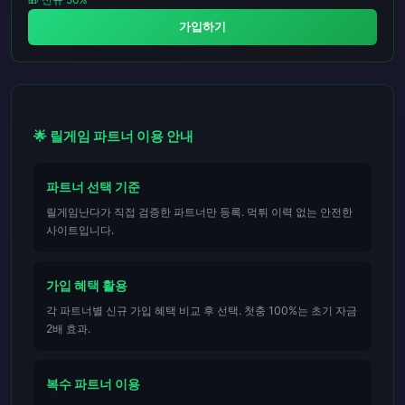
가입하기
🌟 릴게임 파트너 이용 안내
파트너 선택 기준
릴게임난다가 직접 검증한 파트너만 등록. 먹튀 이력 없는 안전한
사이트입니다.
가입 혜택 활용
각 파트너별 신규 가입 혜택 비교 후 선택. 첫충 100%는 초기 자금
2배 효과.
복수 파트너 이용