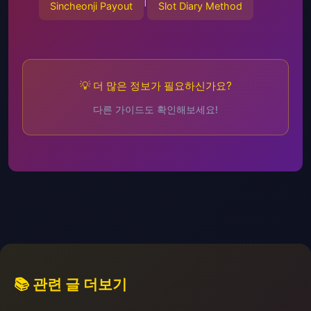
|
Sincheonji Payout
Slot Diary Method
💡 더 많은 정보가 필요하신가요?
다른 가이드도 확인해보세요!
📚 관련 글 더보기