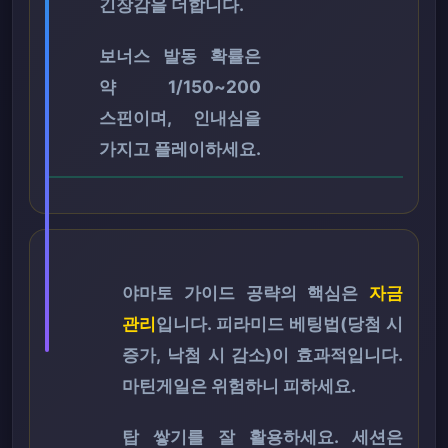
긴장감을 더합니다.
보너스 발동 확률은
약 1/150~200
스핀이며, 인내심을
가지고 플레이하세요.
야마토 가이드 공략의 핵심은
자금
관리
입니다. ​​피라미드 베팅법(당첨 시
증가, 낙첨 시 감소)이 효과적입니다.
마틴게일은 위험하니 피하세요.
탑 쌓기를 잘 활용하세요. ​세션은