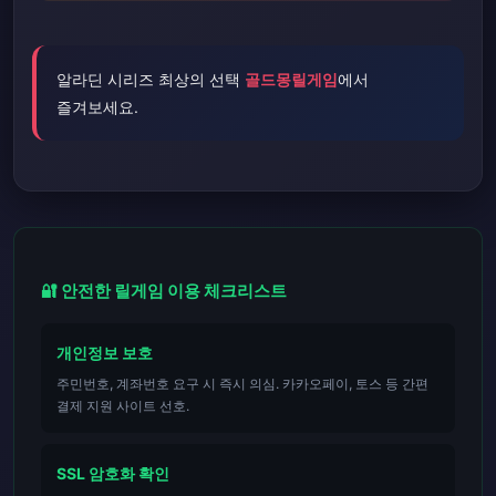
알라딘 시리즈 최상의 선택
골드몽릴게임
에서
즐겨보세요.
🔐 안전한 릴게임 이용 체크리스트
개인정보 보호
주민번호, 계좌번호 요구 시 즉시 의심. 카카오페이, 토스 등 간편
결제 지원 사이트 선호.
SSL 암호화 확인