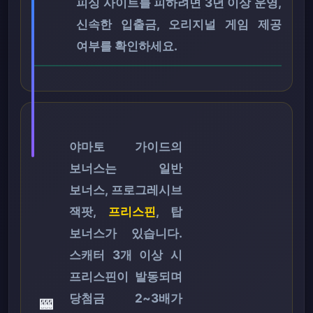
피싱 사이트를 피하려면 3년 이상 운영,
신속한 입출금, 오리지널 게임 제공
여부를 확인하세요.
야마토 가이드의
보너스는 일반
보너스, 프로그레시브
잭팟,
프리스핀
, 탑
보너스가 있습니다.
스캐터 3개 이상 시
프리스핀이 발동되며
당첨금 2~3배가
🎰