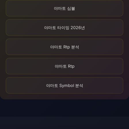
야마토 심볼
야마토 타이밍 2026년
야마토 Rtp 분석
야마토 Rtp
야마토 Symbol 분석