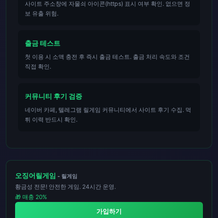
사이트 주소창에 자물쇠 아이콘(https) 표시 여부 확인. 없으면 정
보 유출 위험.
출금 테스트
첫 이용 시 소액 충전 후 즉시 출금 테스트. 출금 처리 속도와 조건
직접 확인.
커뮤니티 후기 검증
네이버 카페, 텔레그램 릴게임 커뮤니티에서 사이트 후기 수집. 먹
튀 이력 반드시 확인.
오징어릴게임
- 릴게임
황금성 전문! 안전한 게임. 24시간 운영.
🎁 매충 20%
가입하기