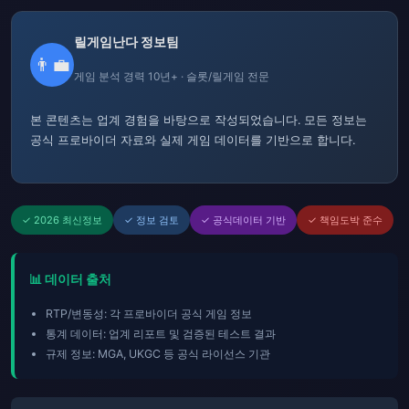
릴게임난다 정보팀
👨‍💼
게임 분석 경력 10년+ · 슬롯/릴게임 전문
본 콘텐츠는 업계 경험을 바탕으로 작성되었습니다. ​​모든 정보는
공식 프로바이더 자료와 실제 게임 데이터를 기반으로 합니다.
✓ 2026 최신정보
✓ 정보 검토
✓ 공식데이터 기반
✓ 책임도박 준수
📊 데이터 출처
RTP/변동성: 각 프로바이더 공식 게임 정보
통계 데이터: 업계 리포트 및 검증된 테스트 결과
규제 정보: MGA, UKGC 등 공식 라이선스 기관