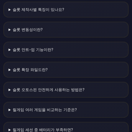
슬롯 제작사별 특징이 있나요?
슬롯 변동성이란?
슬롯 안트-업 기능이란?
슬롯 확장 와일드란?
슬롯 오토스핀 안전하게 사용하는 방법은?
릴게임 여러 게임을 비교하는 기준은?
릴게임 세션 중 배터리가 부족하면?