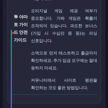
오리지널 게임 제공 여부가
🎯 야마
중요합니다. ​가짜 게임은 확률이
토 가이
조작되어 있습니다. ​과도한 보너스
드 안전
(가입 시 수십만 원 등)는 피싱
가이드
신호입니다.
소액으로 먼저 테스트하고 출금까지
확인하세요. 추가 입금 요구에는 절대
응하지 마세요.
커뮤니티에서 사이트 평판을
확인하는 것도 좋은 방법입니다.