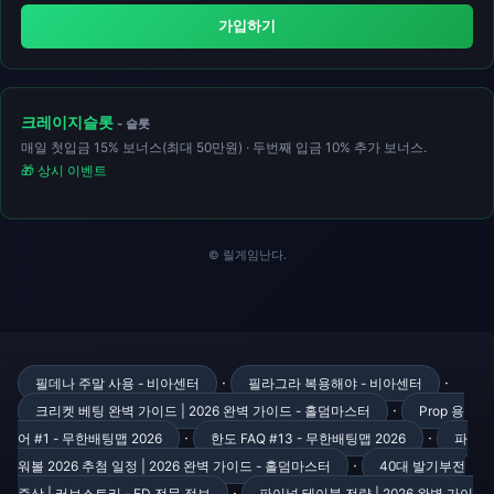
가입하기
크레이지슬롯
- 슬롯
매일 첫입금 15% 보너스(최대 50만원) · 두번째 입금 10% 추가 보너스.
🎁 상시 이벤트
© 릴게임난다.
·
·
필데나 주말 사용 - 비아센터
필라그라 복용해야 - 비아센터
·
크리켓 베팅 완벽 가이드 | 2026 완벽 가이드 - 홀덤마스터
Prop 용
·
·
어 #1 - 무한배팅맵 2026
한도 FAQ #13 - 무한배팅맵 2026
파
·
워볼 2026 추첨 일정 | 2026 완벽 가이드 - 홀덤마스터
40대 발기부전
·
증상 | 러브스토리 - ED 전문 정보
파이널 테이블 전략 | 2026 완벽 가이