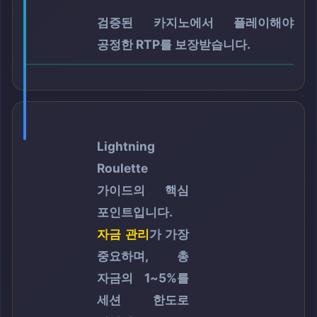
검증된 카지노에서 플레이해야
공정한 RTP를 보장받습니다.
Lightning
Roulette
가이드의 핵심
포인트입니다. ​
자금 관리
가 가장
중요하며, 총
자금의 1~5%를
세션 한도로