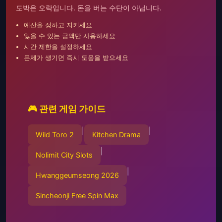
도박은 오락입니다. ​돈을 버는 수단이 아닙니다.
예산을 정하고 지키세요
잃을 수 있는 금액만 사용하세요
시간 제한을 설정하세요
문제가 생기면 즉시 도움을 받으세요
🎮 관련 게임 가이드
|
|
Wild Toro 2
Kitchen Drama
|
Nolimit City Slots
|
Hwanggeumseong 2026
Sincheonji Free Spin Max