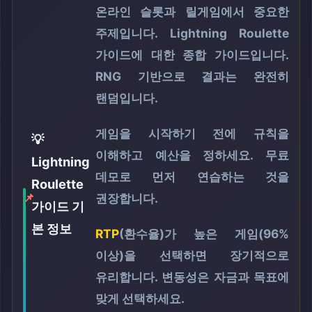
온라인 슬롯과
릴게임
에서 중요한
주제입니다. Lightning Roulette
가이드에 대한 종합 가이드입니다.
RNG 기반으로 결과는 완전히
랜덤입니다.
게임을 시작하기 전에 규칙을
💡
이해하고 예산을 정하세요. ​​무료
Lightning
데모로 먼저 연습하는 것을
Roulette
권장합니다.
가이드 기
본 정보
RTP
(환수율)가 높은 게임(96%
이상)을 선택하면 장기적으로
유리합니다. ​변동성은 자금과 목표에
맞게 선택하세요.