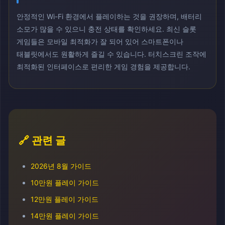
​안정적인 Wi-Fi 환경에서 플레이하는 것을 권장하며, 배터리
소모가 많을 수 있으니 충전 상태를 확인하세요. 최신 슬롯
게임들은 모바일 최적화가 잘 되어 있어 스마트폰이나
태블릿에서도 원활하게 즐길 수 있습니다. ​​터치스크린 조작에
최적화된 인터페이스로 편리한 게임 경험을 제공합니다.
🔗 관련 글
2026년 8월 가이드
10만원 플레이 가이드
12만원 플레이 가이드
14만원 플레이 가이드