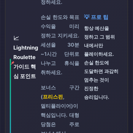
정하세요.
💡 프로 팁
손실 한도와 목표
수익을 미리
항상 예산을
정하고 지키세요.
정하고 그 범위
📈
​​세션을 30분
내에서만
Lightning
~1시간 단위로
플레이하세요.
Roulette
손실 한도에
나누고 휴식을
가이드 핵
도달하면 과감히
취하세요.
심 포인트
멈추는 것이
보너스 구간
진정한
(
프리스핀
,
승리입니다.
멀티플라이어)이
핵심입니다. ​대형
당첨은 주로