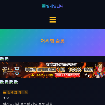
🎰 릴게임난다
☰
저위험 슬롯
🎰 릴게임 가이드
👨‍💻
릴게임난다 정보팀
게임 정보 제공