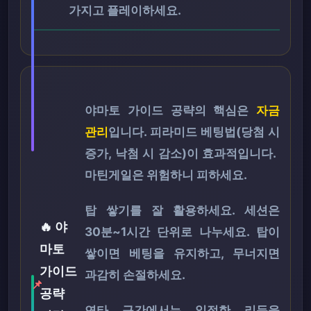
가지고 플레이하세요.
야마토 가이드 공략의 핵심은
자금
관리
입니다. ​​피라미드 베팅법(당첨 시
증가, 낙첨 시 감소)이 효과적입니다. ​
마틴게일은 위험하니 피하세요.
탑 쌓기를 잘 활용하세요. ​​세션은
🔥 야
30분~1시간 단위로 나누세요. ​탑이
마토
쌓이면 베팅을 유지하고, 무너지면
가이드
과감히 손절하세요.
공략
연타 구간에서는 일정한 리듬을