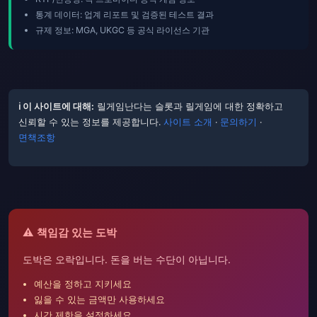
통계 데이터: 업계 리포트 및 검증된 테스트 결과
규제 정보: MGA, UKGC 등 공식 라이선스 기관
ℹ️ 이 사이트에 대해:
릴게임난다는 슬롯과 릴게임에 대한 정확하고
신뢰할 수 있는 정보를 제공합니다. ​
사이트 소개
·
문의하기
·
면책조항
⚠️ 책임감 있는 도박
도박은 오락입니다. 돈을 버는 수단이 아닙니다.
예산을 정하고 지키세요
잃을 수 있는 금액만 사용하세요
시간 제한을 설정하세요