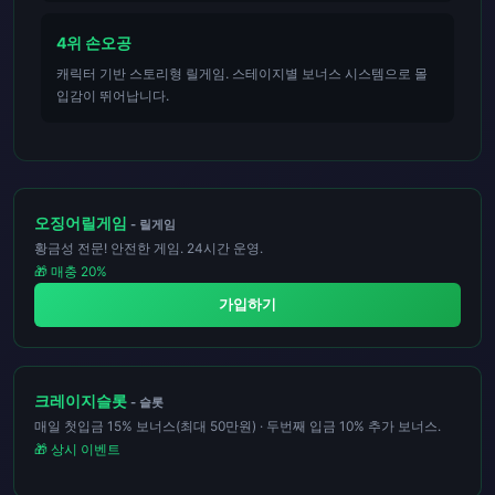
4위 손오공
캐릭터 기반 스토리형 릴게임. 스테이지별 보너스 시스템으로 몰
입감이 뛰어납니다.
오징어릴게임
- 릴게임
황금성 전문! 안전한 게임. 24시간 운영.
🎁 매충 20%
가입하기
크레이지슬롯
- 슬롯
매일 첫입금 15% 보너스(최대 50만원) · 두번째 입금 10% 추가 보너스.
🎁 상시 이벤트