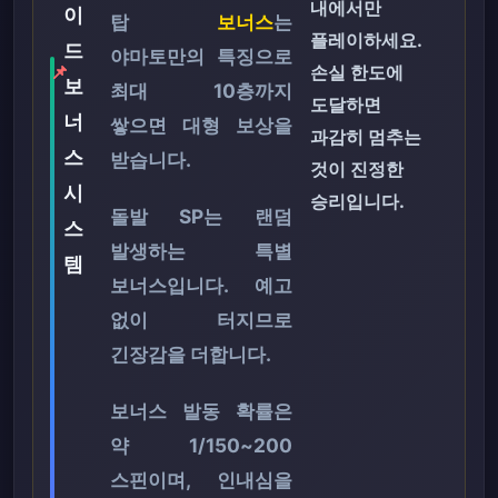
내에서만
이
탑
보너스
는
플레이하세요. ​​
드
야마토만의 특징으로
손실 한도에
보
최대 10층까지
도달하면
너
쌓으면 대형 보상을
과감히 멈추는
스
받습니다.
것이 진정한
시
승리입니다.
돌발 SP는 랜덤
스
발생하는 특별
템
보너스입니다. 예고
없이 터지므로
긴장감을 더합니다.
보너스 발동 확률은
약 1/150~200
스핀이며, 인내심을