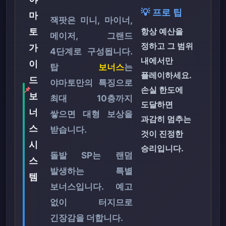
💡 프로 팁
마
잭팟은 미니, 마이너,
토
항상 예산을
메이저, 그랜드
정하고 그 범위
가
4단계로 구성됩니다.
내에서만
이
탑
보너스
는
플레이하세요. ​​
드
야마토만의 특징으로
손실 한도에
보
최대 10층까지
도달하면
너
쌓으면 대형 보상을
과감히 멈추는
스
받습니다.
것이 진정한
시
승리입니다.
돌발 SP는 랜덤
스
발생하는 특별
템
보너스입니다. 예고
없이 터지므로
긴장감을 더합니다.