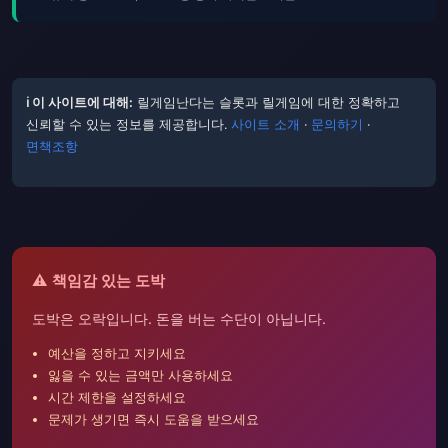
ℹ️ 이 사이트에 대해:
릴게임난다는 슬롯과 릴게임에 대한 정확하고
신뢰할 수 있는 정보를 제공합니다. ​​
사이트 소개
·
문의하기
·
면책조항
⚠️ 책임감 있는 도박
도박은 오락입니다. 돈을 버는 수단이 아닙니다.
예산을 정하고 지키세요
잃을 수 있는 금액만 사용하세요
시간 제한을 설정하세요
문제가 생기면 즉시 도움을 받으세요