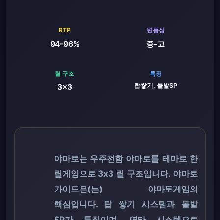
RTP
변동성
94-96%
중-고
릴 구조
특징
탑쌓기, 돌발SP
3x3
​​야마토는 우주전함
야마토
를 테마로 한
릴게임으로 3x3 릴 구조입니다. 야마토
가이드은(는) 야마토게임의
핵심입니다. 탑 쌓기 시스템과 돌발
SP가 특징이며, 연타 시스템으로