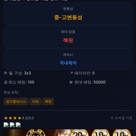
변동성
중-고변동성
최대 당첨
잭팟
제작사
국내제작
🎯 릴 구성:
3x3
📍 페이라인:
5
💰 최소 베팅:
100
💎 최대 베팅:
50000
주요 피처:
·
·
잠수함보너스
어뢰
잭팟
★★★★
4.5/5.0
📱 모바일 지원