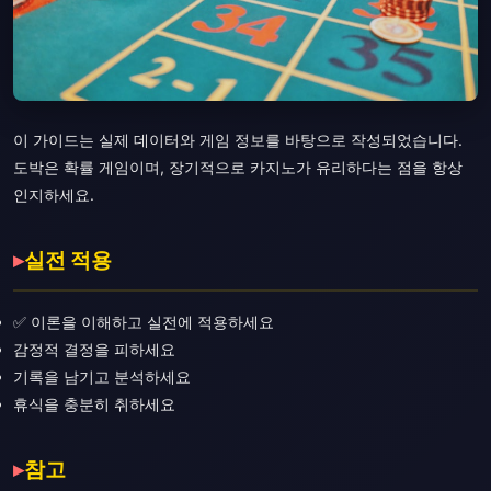
이 가이드는 실제 데이터와 게임 정보를 바탕으로 작성되었습니다. ​
도박은 확률 게임이며, 장기적으로 카지노가 유리하다는 점을 항상
인지하세요.
실전 적용
✅ 이론을 이해하고 실전에 적용하세요
감정적 결정을 피하세요
기록을 남기고 분석하세요
휴식을 충분히 취하세요
참고