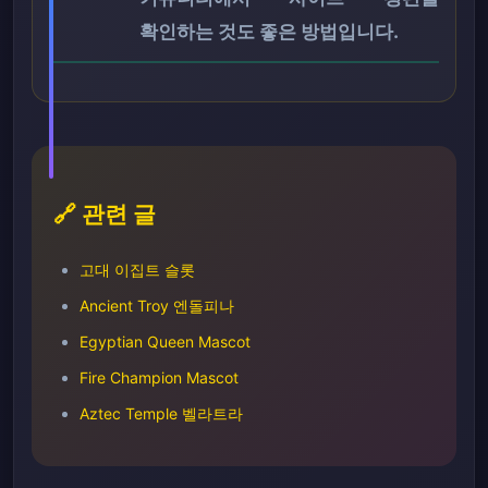
확인하는 것도 좋은 방법입니다.
🔗 관련 글
고대 이집트 슬롯
Ancient Troy 엔돌피나
Egyptian Queen Mascot
Fire Champion Mascot
Aztec Temple 벨라트라