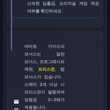
신속한 입출금, 오리지널 게임 제공
여부를 확인하세요.
야마토 가이드의
보너스는 일반
보너스, 프로그레시브
잭팟,
프리스핀
, 탑
보너스가 있습니다. ​
스캐터 3개 이상 시
프리스핀이 발동되며
당첨금 2~3배가
🎰
적용됩니다.
야