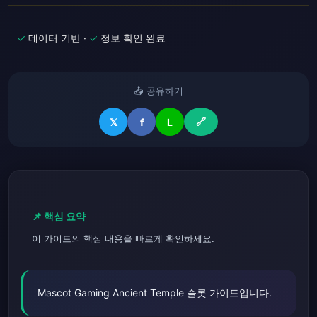
✓
데이터 기반 ·
✓
정보 확인 완료
📤 공유하기
𝕏
f
L
🔗
📌 핵심 요약
이 가이드의 핵심 내용을 빠르게 확인하세요.
Mascot Gaming Ancient Temple 슬롯 가이드입니다.