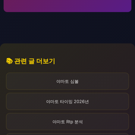
📚 관련 글 더보기
야마토 심볼
야마토 타이밍 2026년
야마토 Rtp 분석