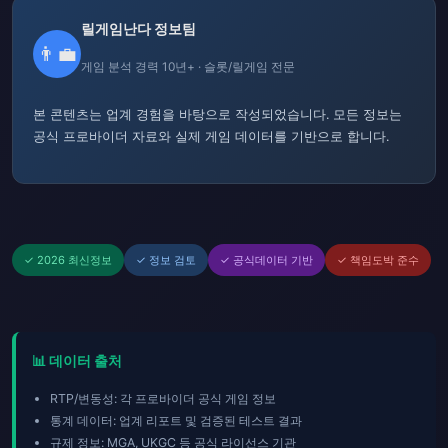
릴게임난다 정보팀
👨‍💼
게임 분석 경력 10년+ · 슬롯/릴게임 전문
본 콘텐츠는 업계 경험을 바탕으로 작성되었습니다. ​​모든 정보는
공식 프로바이더 자료와 실제 게임 데이터를 기반으로 합니다.
✓ 2026 최신정보
✓ 정보 검토
✓ 공식데이터 기반
✓ 책임도박 준수
📊 데이터 출처
RTP/변동성: 각 프로바이더 공식 게임 정보
통계 데이터: 업계 리포트 및 검증된 테스트 결과
규제 정보: MGA, UKGC 등 공식 라이선스 기관