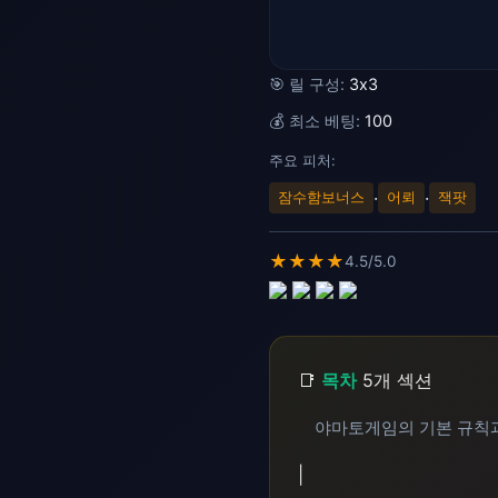
🎯 릴 구성:
3x3
💰 최소 베팅:
100
주요 피처:
·
·
잠수함보너스
어뢰
잭팟
★★★★
4.5/5.0
📑
목차
5개 섹션
야마토게임의 기본 규칙
|