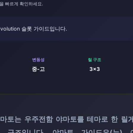
을 빠르게 확인하세요.
ts Evolution 슬롯 가이드입니다.
변동성
릴 구조
중-고
3x3
야마토는 우주전함
야마토
를 테마로 한 릴
 구조입니다. 야마토 가이드은(는) 