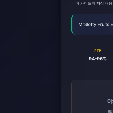
이 가이드의 핵심 내용
MrSlotty Frui
RTP
94-96%
​
릴