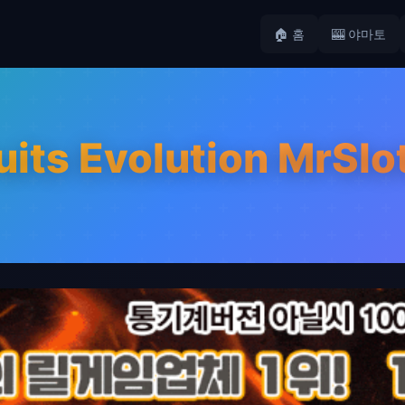
🏠 홈
🎰 야마토
uits Evolution MrSlo