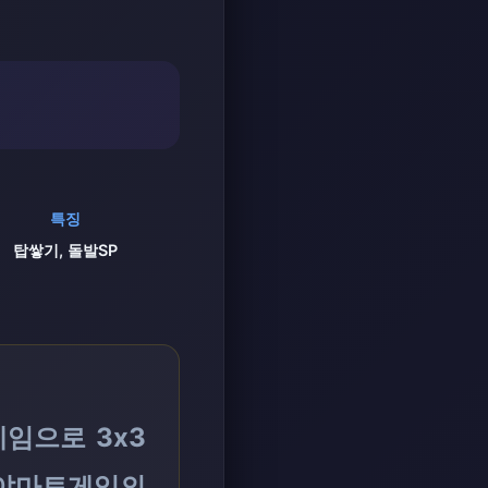
특징
탑쌓기, 돌발SP
게임으로 3x3
야마토게임의