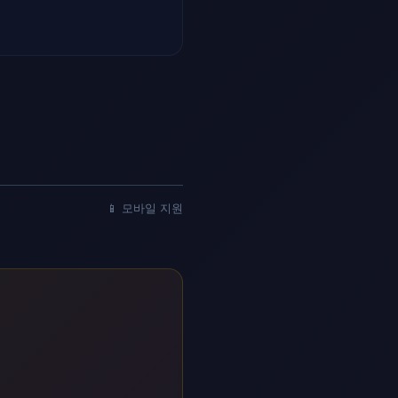
📱 모바일 지원