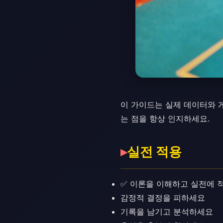
이 가이드는 실제 데이터와 
는 점을 항상 인지하세요.
실전 적용
✅ 이론을 이해하고 실전에 
감정적 결정을 피하세요
기록을 남기고 분석하세요