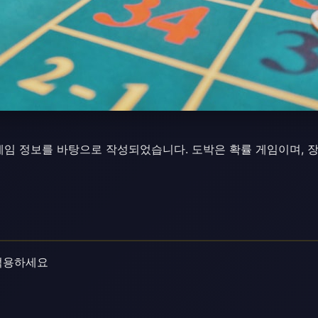
게임 정보를 바탕으로 작성되었습니다. 도박은 확률 게임이며,
적용하세요