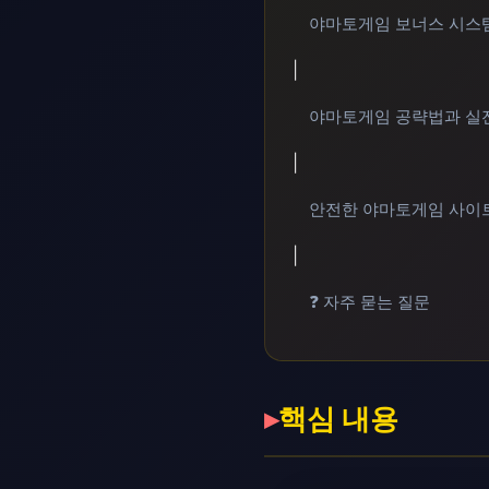
야마토게임 보너스 시스템
|
야마토게임 공략법과 실
|
안전한 야마토게임 사이
|
❓ 자주 묻는 질문
핵심 내용