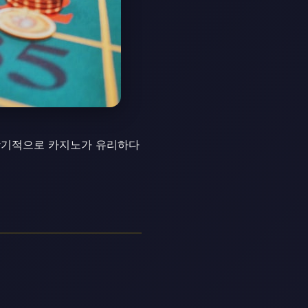
 장기적으로 카지노가 유리하다