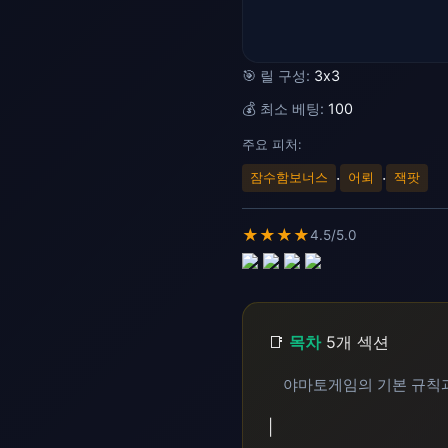
🎯 릴 구성:
3x3
💰 최소 베팅:
100
주요 피처:
·
·
잠수함보너스
어뢰
잭팟
★★★★
4.5/5.0
📑
목차
5개 섹션
야마토게임의 기본 규칙
|