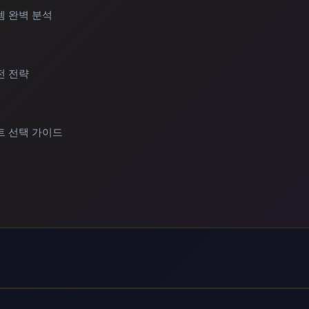
 완벽 분석
전 전략
트 선택 가이드