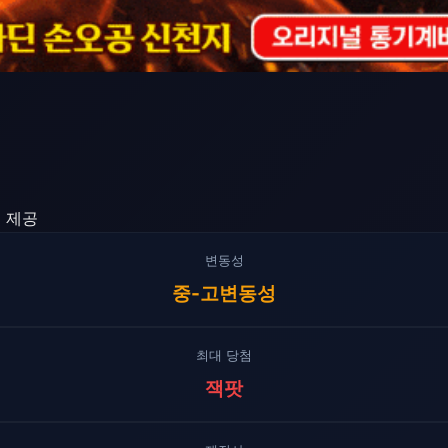
 제공
변동성
중-고변동성
최대 당첨
잭팟