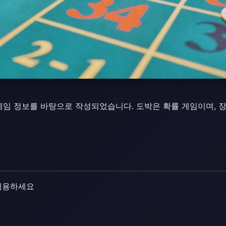
게임 정보를 바탕으로 작성되었습니다. 도박은 확률 게임이며,
적용하세요