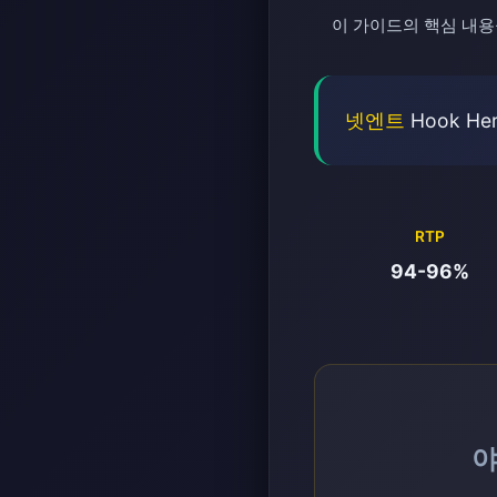
이 가이드의 핵심 내용
넷엔트
Hook H
RTP
94-96%
야