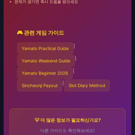
문제가 생기면 즉시 도움을 받으세요
🎮 관련 게임 가이드
|
Yamato Practical Guide
|
Yamato Weekend Guide
|
Yamato Beginner 2026
|
Sincheonji Payout
Slot Diary Method
💡 더 많은 정보가 필요하신가요?
다른 가이드도 확인해보세요!