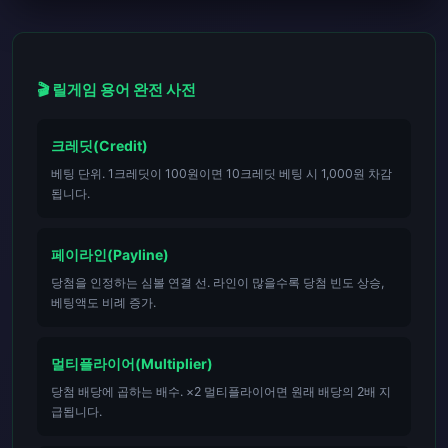
🎬 릴게임 용어 완전 사전
크레딧(Credit)
베팅 단위. 1크레딧이 100원이면 10크레딧 베팅 시 1,000원 차감
됩니다.
페이라인(Payline)
당첨을 인정하는 심볼 연결 선. 라인이 많을수록 당첨 빈도 상승,
베팅액도 비례 증가.
멀티플라이어(Multiplier)
당첨 배당에 곱하는 배수. ×2 멀티플라이어면 원래 배당의 2배 지
급됩니다.