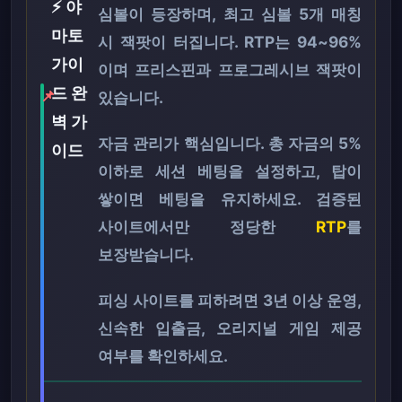
⚡ 야
심볼이 등장하며, 최고 심볼 5개 매칭
마토
시 잭팟이 터집니다. RTP는 94~96%
가이
이며 프리스핀과 프로그레시브 잭팟이
드 완
있습니다.
벽 가
자금 관리가 핵심입니다. ​총 자금의 5%
이드
이하로 세션 베팅을 설정하고, 탑이
쌓이면 베팅을 유지하세요. 검증된
사이트에서만 정당한
RTP
를
보장받습니다.
피싱 사이트를 피하려면 3년 이상 운영,
신속한 입출금, 오리지널 게임 제공
여부를 확인하세요.