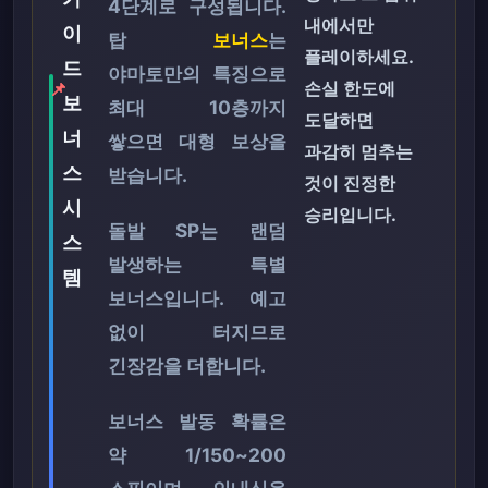
4단계로 구성됩니다.
내에서만
이
탑
보너스
는
플레이하세요.
드
야마토만의 특징으로
손실 한도에
보
최대 10층까지
도달하면
너
쌓으면 대형 보상을
과감히 멈추는
스
받습니다.
것이 진정한
시
승리입니다.
돌발 SP는 랜덤
스
발생하는 특별
템
보너스입니다. ​예고
없이 터지므로
긴장감을 더합니다.
보너스 발동 확률은
약 1/150~200