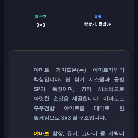
릴 구조
특징
탑쌓기, 돌발SP
3x3
야마토 가이드은(는) 야마토게임의
핵심입니다. 탑 쌓기 시스템과 돌발
SP가 특징이며, 연타 시스템으로
짜릿한 손맛을 제공합니다. ​​야마토는
우주전함
야마토
를 테마로 한
릴게임으로 3x3 릴 구조입니다.
야마토
함장, 유키, 코다이 등 캐릭터