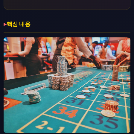
핵심 내용