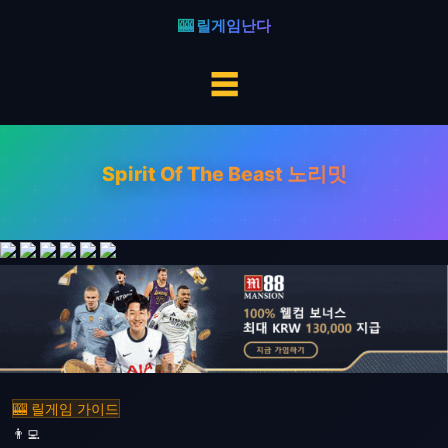
🎰 릴게임난다
☰
Spirit Of The Beast 노리밋
🎰 릴게임 가이드
👨‍💻