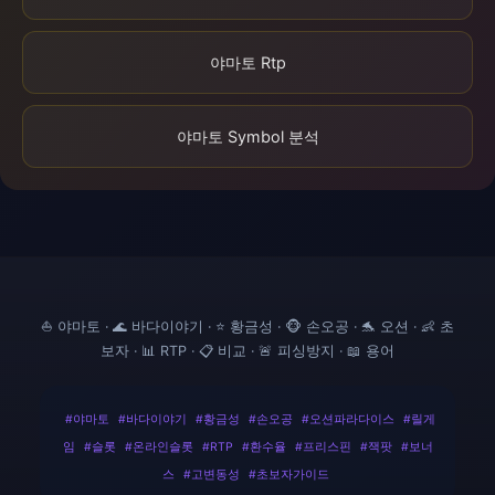
야마토 Rtp
야마토 Symbol 분석
⛵ 야마토 · 🌊 바다이야기 · ⭐ 황금성 · 🐵 손오공 · 🐬 오션 · 👶 초
보자 · 📊 RTP · 📋 비교 · 🚨 피싱방지 · 📖 용어
#야마토
#바다이야기
#황금성
#손오공
#오션파라다이스
#릴게
임
#슬롯
#온라인슬롯
#RTP
#환수율
#프리스핀
#잭팟
#보너
스
#고변동성
#초보자가이드