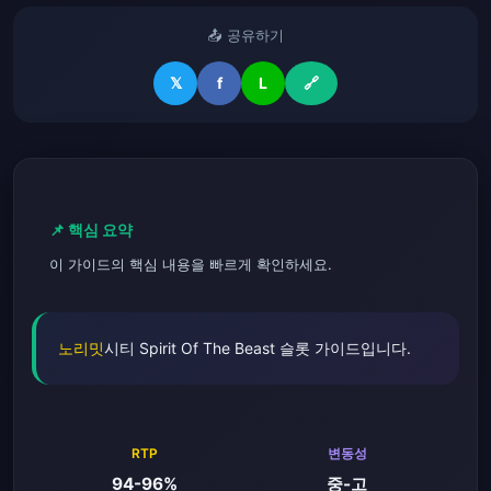
📤 공유하기
𝕏
f
L
🔗
📌 핵심 요약
이 가이드의 핵심 내용을 빠르게 확인하세요.
노리밋
시티 Spirit Of The Beast 슬롯 가이드입니다.
RTP
변동성
94-96%
중-고