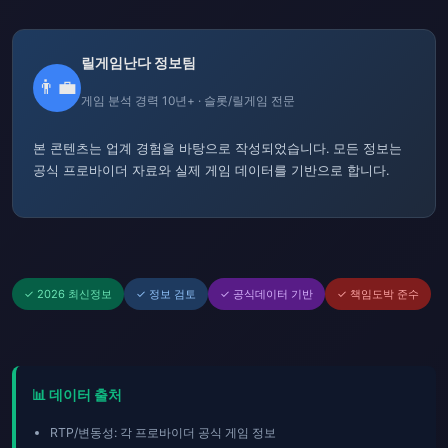
릴게임난다 정보팀
👨‍💼
게임 분석 경력 10년+ · 슬롯/릴게임 전문
본 콘텐츠는 업계 경험을 바탕으로 작성되었습니다. ​​모든 정보는
공식 프로바이더 자료와 실제 게임 데이터를 기반으로 합니다.
✓ 2026 최신정보
✓ 정보 검토
✓ 공식데이터 기반
✓ 책임도박 준수
📊 데이터 출처
RTP/변동성: 각 프로바이더 공식 게임 정보