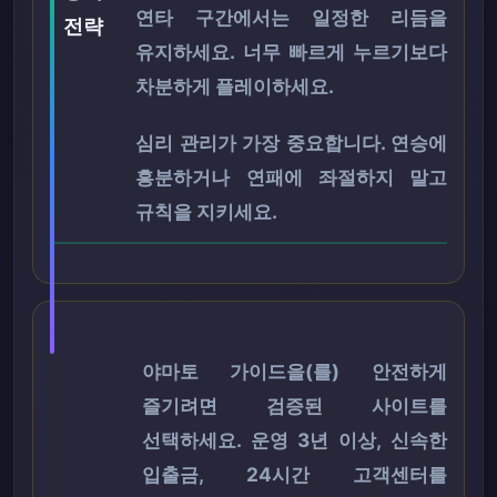
연타 구간에서는 일정한 리듬을
전략
유지하세요. 너무 빠르게 누르기보다
차분하게 플레이하세요.
심리 관리가 가장 중요합니다. ​​연승에
흥분하거나 연패에 좌절하지 말고
규칙을 지키세요.
야마토 가이드을(를) 안전하게
즐기려면 검증된 사이트를
선택하세요. ​운영 3년 이상, 신속한
입출금, 24시간 고객센터를