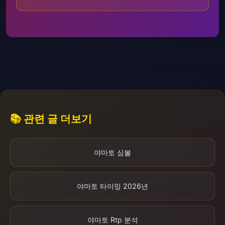
📚 관련 글 더보기
야마토 심볼
야마토 타이밍 2026년
야마토 Rtp 분석