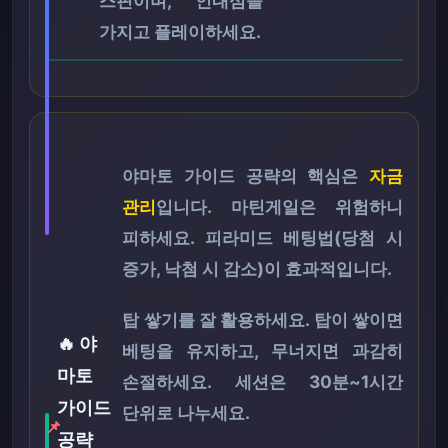
스핀이며, 인내심을
가지고 플레이하세요.
야마토 가이드 공략의 핵심은
자금
관리
입니다. 마틴게일은 위험하니
피하세요. ​​피라미드 베팅법(당첨 시
증가, 낙첨 시 감소)이 효과적입니다.
탑 쌓기를 잘 활용하세요. 탑이 쌓이면
🔥 야
베팅을 유지하고, 무너지면 과감히
마토
손절하세요. ​세션은 30분~1시간
가이드
단위로 나누세요.
공략