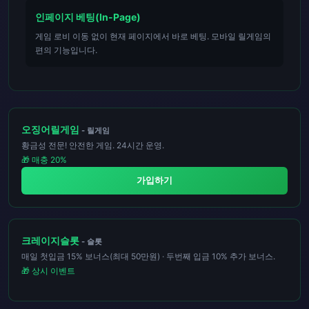
인페이지 베팅(In-Page)
게임 로비 이동 없이 현재 페이지에서 바로 베팅. 모바일 릴게임의
편의 기능입니다.
오징어릴게임
- 릴게임
황금성 전문! 안전한 게임. 24시간 운영.
🎁 매충 20%
가입하기
크레이지슬롯
- 슬롯
매일 첫입금 15% 보너스(최대 50만원) · 두번째 입금 10% 추가 보너스.
🎁 상시 이벤트