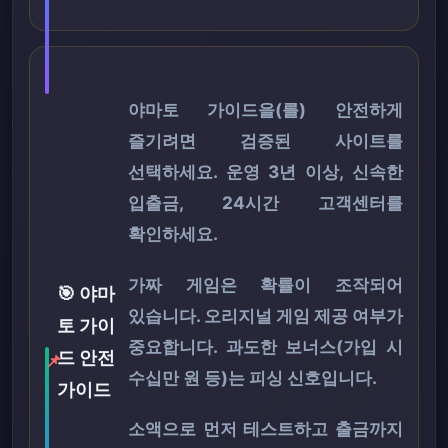
야마토 가이드을(를) 안전하게
즐기려면 검증된 사이트를
선택하세요. ​운영 3년 이상, 신속한
입출금, 24시간 고객센터를
확인하세요.
​가짜 게임은 확률이 조작되어
🎯 야마
있습니다. 오리지널 게임 제공 여부가
토 가이
중요합니다. ​과도한 보너스(가입 시
드 안전
수십만 원 등)는 피싱 신호입니다.
가이드
소액으로 먼저 테스트하고 출금까지