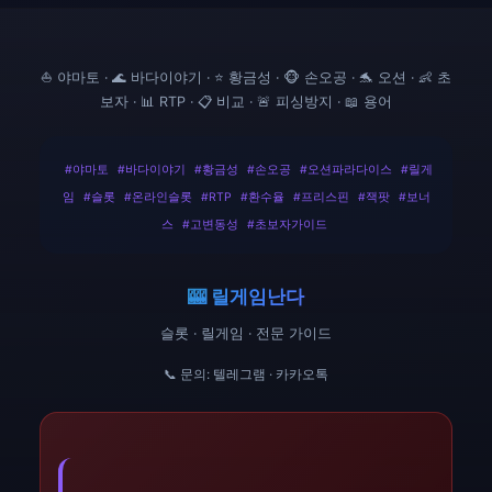
⛵ 야마토 · 🌊 바다이야기 · ⭐ 황금성 · 🐵 손오공 · 🐬 오션 · 👶 초
보자 · 📊 RTP · 📋 비교 · 🚨 피싱방지 · 📖 용어
#야마토
#바다이야기
#황금성
#손오공
#오션파라다이스
#릴게
임
#슬롯
#온라인슬롯
#RTP
#환수율
#프리스핀
#잭팟
#보너
스
#고변동성
#초보자가이드
🎰 릴게임난다
슬롯 · 릴게임 · 전문 가이드
📞 문의: 텔레그램 · 카카오톡