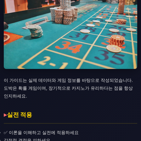
이 가이드는 실제 데이터와 게임 정보를 바탕으로 작성되었습니다. ​​
도박은 확률 게임이며, 장기적으로 카지노가 유리하다는 점을 항상
인지하세요.
실전 적용
✅ 이론을 이해하고 실전에 적용하세요
감정적 결정을 피하세요