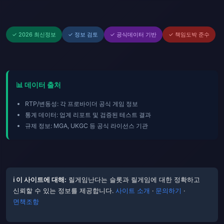
✓ 2026 최신정보
✓ 정보 검토
✓ 공식데이터 기반
✓ 책임도박 준수
📊 데이터 출처
RTP/변동성: 각 프로바이더 공식 게임 정보
통계 데이터: 업계 리포트 및 검증된 테스트 결과
규제 정보: MGA, UKGC 등 공식 라이선스 기관
ℹ️ 이 사이트에 대해:
릴게임난다는 슬롯과 릴게임에 대한 정확하고
신뢰할 수 있는 정보를 제공합니다. ​
사이트 소개
·
문의하기
·
면책조항