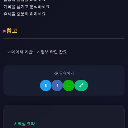
기록을 남기고 분석하세요
휴식을 충분히 취하세요
참고
✓
데이터 기반 ·
✓
정보 확인 완료
📤 공유하기
𝕏
f
L
🔗
📌 핵심 요약