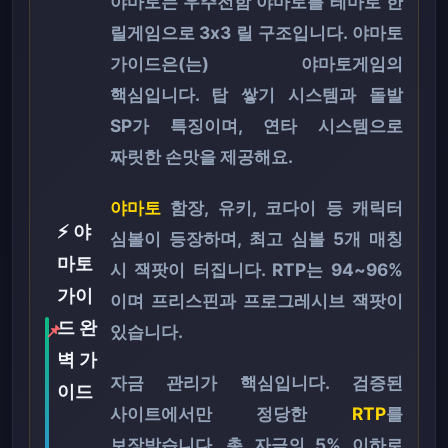
​​야마토는 우주전함
야마토
를 테마로 한
릴게임으로 3x3 릴 구조입니다. 야마토
가이드은(는) 야마토게임의
핵심입니다. ​탑 쌓기 시스템과 돌발
SP가 특징이며, 연타 시스템으로
짜릿한 손맛을 제공해요.
야마토
함장, 유키, 코다이 등 캐릭터
⚡ 야
심볼이 등장하며, 최고 심볼 5개 매칭
마토
시 잭팟이 터집니다. ​​RTP는 94~96%
가이
이며 프리스핀과 프로그레시브 잭팟이
드 완
있습니다.
벽 가
자금 관리가 핵심입니다. 검증된
이드
사이트에서만 정당한
RTP
를
보장받습니다. ​​총 자금의 5% 이하로