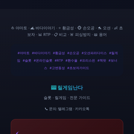
⛵ 야마토 · 🌊 바다이야기 · ⭐ 황금성 · 🐵 손오공 · 🐬 오션 · 👶 초
보자 · 📊 RTP · 📋 비교 · 🚨 피싱방지 · 📖 용어
#야마토
#바다이야기
#황금성
#손오공
#오션파라다이스
#릴게
임
#슬롯
#온라인슬롯
#RTP
#환수율
#프리스핀
#잭팟
#보너
스
#고변동성
#초보자가이드
🎰 릴게임난다
슬롯 · 릴게임 · 전문 가이드
📞 문의: 텔레그램 · 카카오톡