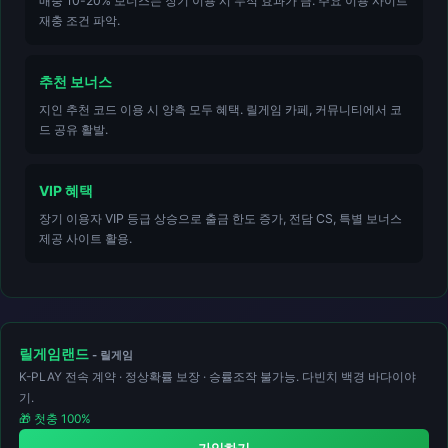
매충 10-20% 보너스는 장기 이용 시 누적 효과가 큼. 주요 이용 사이트
재충 조건 파악.
추천 보너스
지인 추천 코드 이용 시 양측 모두 혜택. 릴게임 카페, 커뮤니티에서 코
드 공유 활발.
VIP 혜택
장기 이용자 VIP 등급 상승으로 출금 한도 증가, 전담 CS, 특별 보너스
제공 사이트 활용.
릴게임랜드
- 릴게임
K-PLAY 전속 계약 · 정상확률 보장 · 승률조작 불가능. 다빈치 백경 바다이야
기.
🎁 첫충 100%