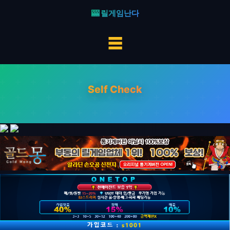
🎰 릴게임난다
☰
Self Check