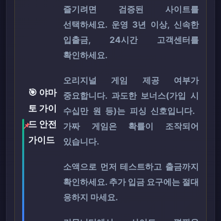
즐기려면 검증된 사이트를
선택하세요. 운영 3년 이상, 신속한
입출금, 24시간 고객센터를
확인하세요.
오리지널 게임 제공 여부가
🎯 야마
중요합니다. 과도한 보너스(가입 시
토 가이
수십만 원 등)는 피싱 신호입니다. ​​
드 안전
가짜 게임은 확률이 조작되어
가이드
있습니다.
소액으로 먼저 테스트하고 출금까지
확인하세요. ​추가 입금 요구에는 절대
응하지 마세요.