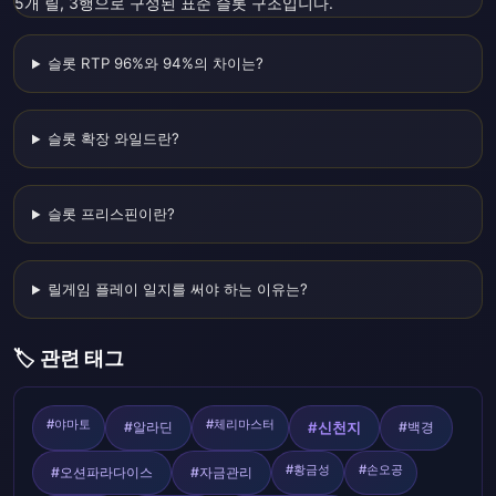
5개 릴, 3행으로 구성된 표준 슬롯 구조입니다.
슬롯 RTP 96%와 94%의 차이는?
슬롯 확장 와일드란?
슬롯 프리스핀이란?
릴게임 플레이 일지를 써야 하는 이유는?
🏷️ 관련 태그
#야마토
#체리마스터
#알라딘
#신천지
#백경
#황금성
#손오공
#오션파라다이스
#자금관리