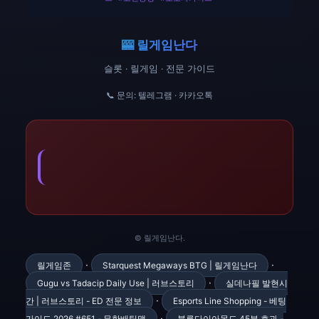
🎰 릴게임난다
슬롯 · 릴게임 · 전문 가이드
📞 문의: 텔레그램 · 카카오톡
© 릴게임난다.
·
·
릴게임존
Starquest Megaways BTG | 릴게임난다
·
Gugu vs Tadacip Daily Use | 러브스토리
실데나필 발현시
·
간 | 러브스토리 - ED 전문 정보
Esports Line Shopping - 베팅
·
가이드 2026 #651 - 무한배팅맵
블루다이아몬드 45분 효과 -