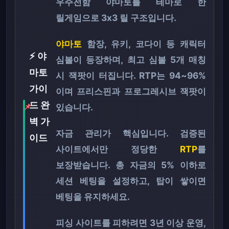
우주전함
야마토
를 테마로 한
릴게임으로 3x3 릴 구조입니다.
야마토
함장, 유키, 코다이 등 캐릭터
⚡ 야
심볼이 등장하며, 최고 심볼 5개 매칭
마토
시 잭팟이 터집니다. RTP는 94~96%
가이
이며 프리스핀과 프로그레시브 잭팟이
드 완
있습니다.
벽 가
자금 관리가 핵심입니다. ​​검증된
이드
사이트에서만 정당한
RTP
를
보장받습니다. 총 자금의 5% 이하로
세션 베팅을 설정하고, 탑이 쌓이면
베팅을 유지하세요.
피싱 사이트를 피하려면 3년 이상 운영,