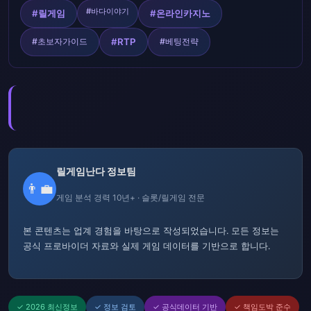
#바다이야기
#릴게임
#온라인카지노
#초보자가이드
#RTP
#베팅전략
릴게임난다 정보팀
👨‍💼
게임 분석 경력 10년+ · 슬롯/릴게임 전문
본 콘텐츠는 업계 경험을 바탕으로 작성되었습니다. ​​모든 정보는
공식 프로바이더 자료와 실제 게임 데이터를 기반으로 합니다.
✓ 2026 최신정보
✓ 정보 검토
✓ 공식데이터 기반
✓ 책임도박 준수