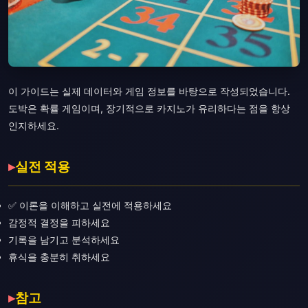
이 가이드는 실제 데이터와 게임 정보를 바탕으로 작성되었습니다. ​​
도박은 확률 게임이며, 장기적으로 카지노가 유리하다는 점을 항상
인지하세요.
실전 적용
✅ 이론을 이해하고 실전에 적용하세요
감정적 결정을 피하세요
기록을 남기고 분석하세요
휴식을 충분히 취하세요
참고