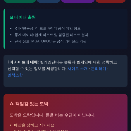
📊 데이터 출처
RTP/변동성: 각 프로바이더 공식 게임 정보
통계 데이터: 업계 리포트 및 검증된 테스트 결과
규제 정보: MGA, UKGC 등 공식 라이선스 기관
ℹ️ 이 사이트에 대해:
릴게임난다는 슬롯과 릴게임에 대한 정확하고
신뢰할 수 있는 정보를 제공합니다.
사이트 소개
·
문의하기
·
면책조항
⚠️ 책임감 있는 도박
도박은 오락입니다. ​돈을 버는 수단이 아닙니다.
예산을 정하고 지키세요