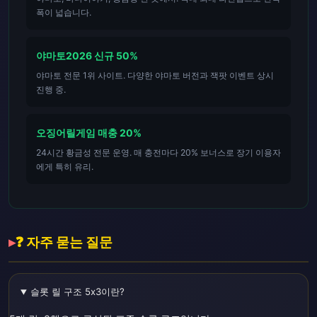
폭이 넓습니다.
야마토2026 신규 50%
야마토 전문 1위 사이트. 다양한 야마토 버전과 잭팟 이벤트 상시
진행 중.
오징어릴게임 매충 20%
24시간 황금성 전문 운영. 매 충전마다 20% 보너스로 장기 이용자
에게 특히 유리.
❓ 자주 묻는 질문
슬롯 릴 구조 5x3이란?