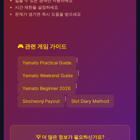
잃을 수 있는 금액만 사용하세요
시간 제한을 설정하세요
문제가 생기면 즉시 도움을 받으세요
🎮 관련 게임 가이드
|
Yamato Practical Guide
|
Yamato Weekend Guide
|
Yamato Beginner 2026
|
Sincheonji Payout
Slot Diary Method
💡 더 많은 정보가 필요하신가요?