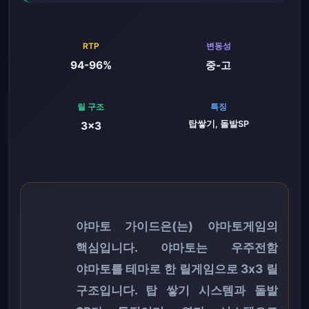
RTP
변동성
94-96%
중-고
릴 구조
특징
탑쌓기, 돌발SP
3x3
야마토 가이드은(는) 야마토게임의
핵심입니다. 야마토는 우주전함
야마토
를 테마로 한 릴게임으로 3x3 릴
구조입니다. ​​탑 쌓기 시스템과 돌발