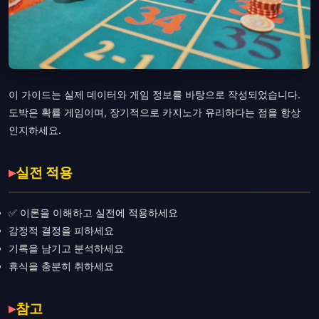
이 가이드는 실제 데이터와 게임 정보를 바탕으로 작성되었습니다. ​​
도박은 확률 게임이며, 장기적으로 카지노가 유리하다는 점을 항상
인지하세요.
실전 적용
✅ 이론을 이해하고 실전에 적용하세요
감정적 결정을 피하세요
기록을 남기고 분석하세요
휴식을 충분히 취하세요
참고