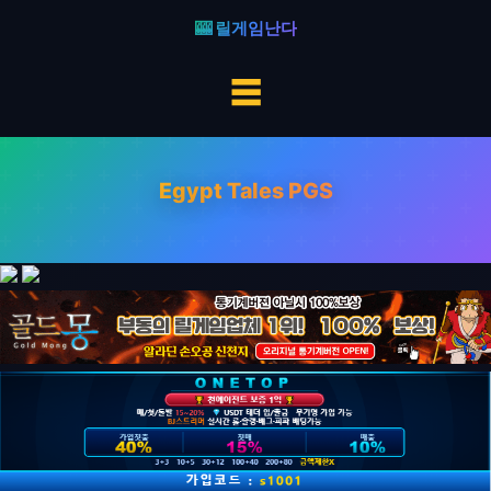
🎰 릴게임난다
☰
Egypt Tales PGS