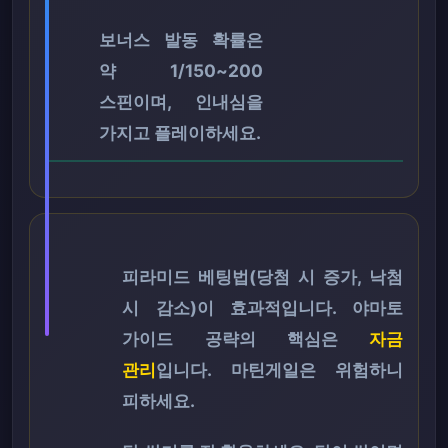
보너스 발동 확률은
약 1/150~200
스핀이며, 인내심을
가지고 플레이하세요.
​​피라미드 베팅법(당첨 시 증가, 낙첨
시 감소)이 효과적입니다. 야마토
가이드 공략의 핵심은
자금
관리
입니다. ​마틴게일은 위험하니
피하세요.