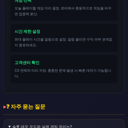
게임 선택
오늘 플레이할 게임 미리 결정. 로비에서 충동적으로 게임을 바꾸
면 집중력 분산.
시간 제한 설정
최대 플레이 시간을 알람으로 설정. 알람 울리면 수익 여부 관계없
이 종료하세요.
고객센터 확인
CS 연락처 미리 저장. 충환전 문제 발생 시 빠른 대처가 가능합니
다.
❓ 자주 묻는 질문
슬롯 데모 모드와 실제 게임 차이는?