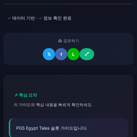
✓
데이터 기반 ·
✓
정보 확인 완료
📤 공유하기
𝕏
f
L
🔗
📌 핵심 요약
이 가이드의 핵심 내용을 빠르게 확인하세요.
PGS Egypt Tales 슬롯 가이드입니다.