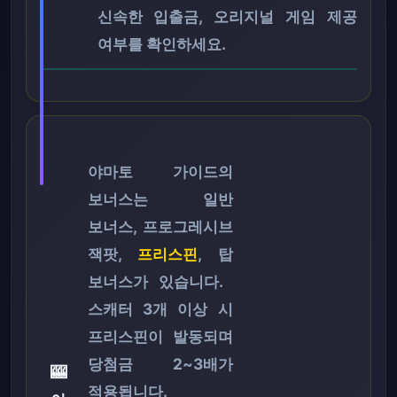
신속한 입출금, 오리지널 게임 제공
여부를 확인하세요.
야마토 가이드의
보너스는 일반
보너스, 프로그레시브
잭팟,
프리스핀
, 탑
보너스가 있습니다. ​​
스캐터 3개 이상 시
프리스핀이 발동되며
당첨금 2~3배가
🎰
적용됩니다.