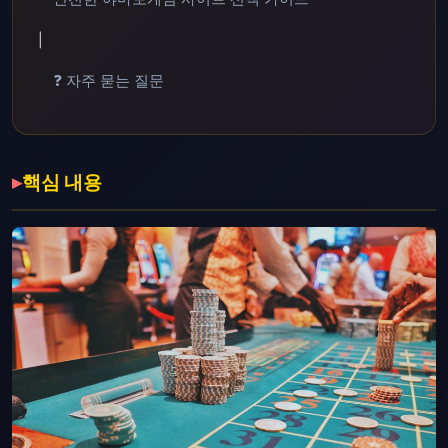
|
❓ 자주 묻는 질문
핵심 내용