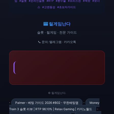
임
#슬롯
#온라인슬롯
#RTP
#환수율
#프리스핀
#잭팟
#보너
스
#고변동성
#초보자가이드
🎰 릴게임난다
슬롯 · 릴게임 · 전문 가이드
📞 문의: 텔레그램 · 카카오톡
© 릴게임난다.
·
·
Palmer - 베팅 가이드 2026 #B02 - 무한배팅맵
Money
·
Train 3 슬롯 리뷰 | RTP 96.10% | Relax Gaming | 카지노월드