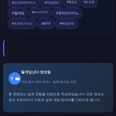
#황금성
#손오공
#오션파라다이스
#자금관리
#바다이야기
#릴게임
#온라인카지노
#초보자가이드
#RTP
#베팅전략
릴게임난다 정보팀
👨‍💼
게임 분석 경력 10년+ · 슬롯/릴게임 전문
본 콘텐츠는 업계 경험을 바탕으로 작성되었습니다. 모든 정보는
공식 프로바이더 자료와 실제 게임 데이터를 기반으로 합니다.