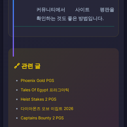
커뮤니티에서 사이트 평판을
확인하는 것도 좋은 방법입니다.
🔗 관련 글
Phoenix Gold PGS
Tales Of Egypt 프라그마틱
Heist Stakes 2 PGS
다이아몬즈 오브 이집트 2026
Captains Bounty 2 PGS