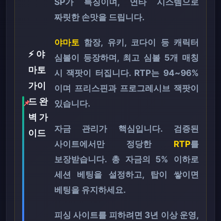
SP가 특징이며, 연타 시스템으로
짜릿한 손맛을 드립니다.
야마토
함장, 유키, 코다이 등 캐릭터
⚡ 야
심볼이 등장하며, 최고 심볼 5개 매칭
마토
시 잭팟이 터집니다. ​RTP는 94~96%
가이
이며 프리스핀과 프로그레시브 잭팟이
드 완
있습니다.
벽 가
자금 관리가 핵심입니다. ​​검증된
이드
사이트에서만 정당한
RTP
를
보장받습니다. ​​총 자금의 5% 이하로
세션 베팅을 설정하고, 탑이 쌓이면
베팅을 유지하세요.
피싱 사이트를 피하려면 3년 이상 운영,