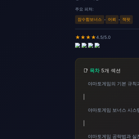
주요 피처:
·
·
잠수함보너스
어뢰
잭팟
★★★★
4.5/5.0
📑
목차
5개 섹션
야마토게임의 기본 규칙
|
야마토게임 보너스 시스템
|
야마토게임 공략법과 실