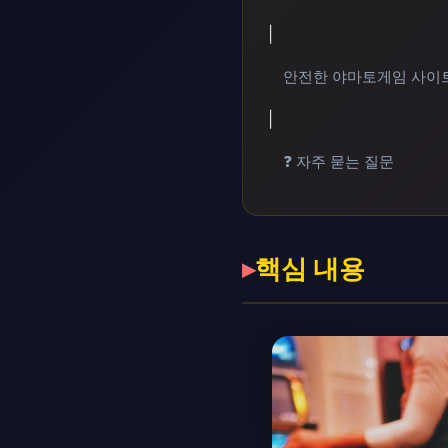
|
안전한 야마토게임 사이
|
❓ 자주 묻는 질문
핵심 내용