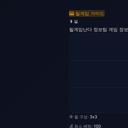
🎰 릴게임 가이드
👨‍💻
릴게임난다 정보팀
게임 정보
🎯 릴 구성:
3x3
💰 최소 베팅:
100