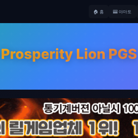
🏠 홈
🎰 야마토
Prosperity Lion PGS