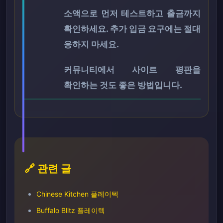
소액으로 먼저 테스트하고 출금까지
확인하세요. ​추가 입금 요구에는 절대
응하지 마세요.
커뮤니티에서 사이트 평판을
확인하는 것도 좋은 방법입니다.
🔗 관련 글
Chinese Kitchen 플레이텍
Buffalo Blitz 플레이텍