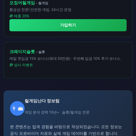
오징어릴게임
- 릴게임
황금성 전문! 안전한 게임. 24시간 운영.
🎁 매충 20%
가입하기
크레이지슬롯
- 슬롯
매일 첫입금 15% 보너스(최대 50만원) · 두번째 입금 10% 추가 보너스.
🎁 상시 이벤트
릴게임난다 정보팀
👨‍💼
게임 분석 경력 10년+ · 슬롯/릴게임 전문
본 콘텐츠는 업계 경험을 바탕으로 작성되었습니다. 모든 정보는
공식 프로바이더 자료와 실제 게임 데이터를 기반으로 합니다.