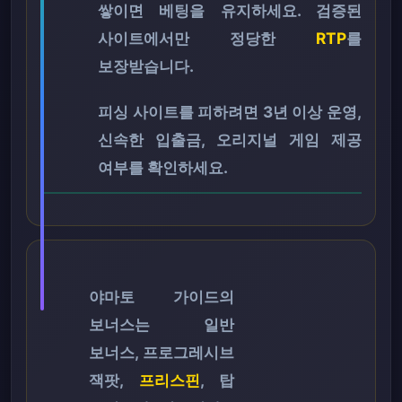
쌓이면 베팅을 유지하세요. ​검증된
사이트에서만 정당한
RTP
를
보장받습니다.
피싱 사이트를 피하려면 3년 이상 운영,
신속한 입출금, 오리지널 게임 제공
여부를 확인하세요.
야마토 가이드의
보너스는 일반
보너스, 프로그레시브
잭팟,
프리스핀
, 탑