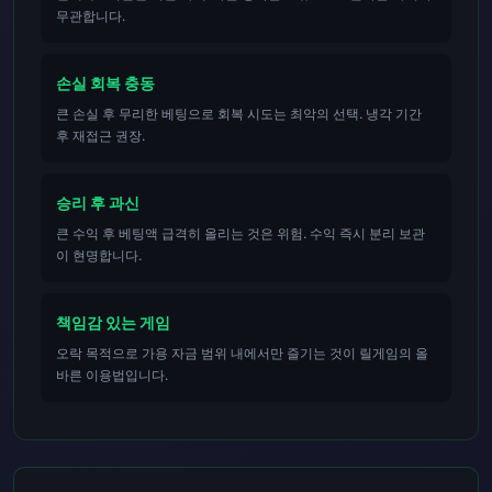
무관합니다.
손실 회복 충동
큰 손실 후 무리한 베팅으로 회복 시도는 최악의 선택. 냉각 기간
후 재접근 권장.
승리 후 과신
큰 수익 후 베팅액 급격히 올리는 것은 위험. 수익 즉시 분리 보관
이 현명합니다.
책임감 있는 게임
오락 목적으로 가용 자금 범위 내에서만 즐기는 것이 릴게임의 올
바른 이용법입니다.