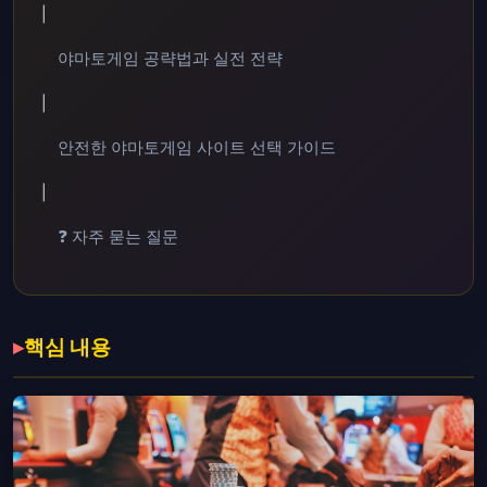
|
야마토게임 공략법과 실전 전략
|
안전한 야마토게임 사이트 선택 가이드
|
❓ 자주 묻는 질문
핵심 내용