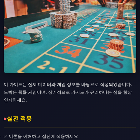
이 가이드는 실제 데이터와 게임 정보를 바탕으로 작성되었습니다. ​​
도박은 확률 게임이며, 장기적으로 카지노가 유리하다는 점을 항상
인지하세요.
실전 적용
✅ 이론을 이해하고 실전에 적용하세요