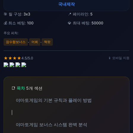
국내제작
🎯 릴 구성:
3x3
📍 페이라인:
5
💰 최소 베팅:
100
💎 최대 베팅:
50000
주요 피처:
·
·
잠수함보너스
어뢰
잭팟
★★★★
4.5/5.0
📱 모바일 지원
📑
목차
5개 섹션
야마토게임의 기본 규칙과 플레이 방법
|
야마토게임 보너스 시스템 완벽 분석