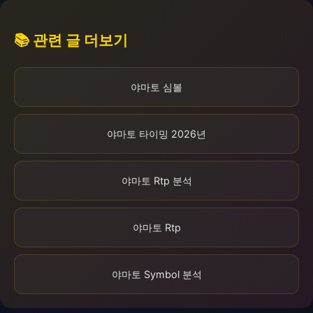
📚 관련 글 더보기
야마토 심볼
야마토 타이밍 2026년
야마토 Rtp 분석
야마토 Rtp
야마토 Symbol 분석