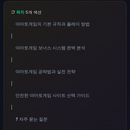
📑
목차
5개 섹션
야마토게임의 기본 규칙과 플레이 방법
|
야마토게임 보너스 시스템 완벽 분석
|
야마토게임 공략법과 실전 전략
|
안전한 야마토게임 사이트 선택 가이드
|
❓ 자주 묻는 질문