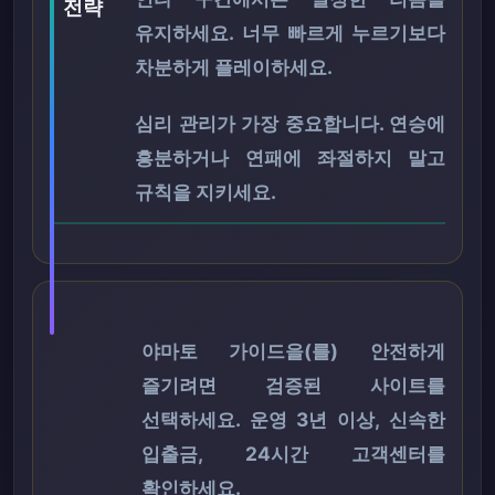
전략
유지하세요. ​​너무 빠르게 누르기보다
차분하게 플레이하세요.
심리 관리가 가장 중요합니다. ​연승에
흥분하거나 연패에 좌절하지 말고
규칙을 지키세요.
야마토 가이드을(를) 안전하게
즐기려면 검증된 사이트를
선택하세요. ​운영 3년 이상, 신속한
입출금, 24시간 고객센터를
확인하세요.