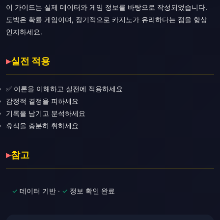
이 가이드는 실제 데이터와 게임 정보를 바탕으로 작성되었습니다. ​​
도박은 확률 게임이며, 장기적으로 카지노가 유리하다는 점을 항상
인지하세요.
실전 적용
✅ 이론을 이해하고 실전에 적용하세요
감정적 결정을 피하세요
기록을 남기고 분석하세요
휴식을 충분히 취하세요
참고
✓
데이터 기반 ·
✓
정보 확인 완료