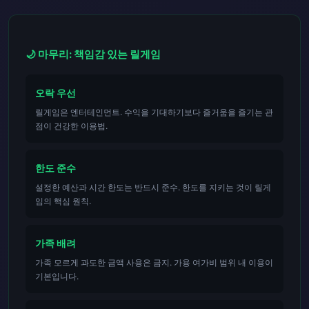
🌙 마무리: 책임감 있는 릴게임
오락 우선
릴게임은 엔터테인먼트. 수익을 기대하기보다 즐거움을 즐기는 관
점이 건강한 이용법.
한도 준수
설정한 예산과 시간 한도는 반드시 준수. 한도를 지키는 것이 릴게
임의 핵심 원칙.
가족 배려
가족 모르게 과도한 금액 사용은 금지. 가용 여가비 범위 내 이용이
기본입니다.