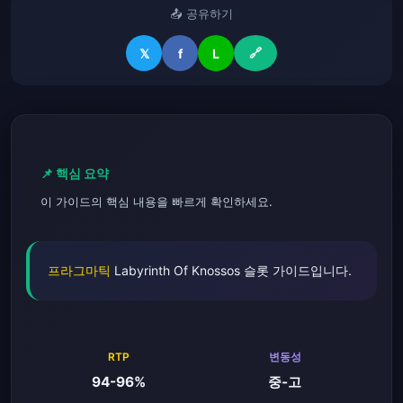
📤 공유하기
𝕏
f
L
🔗
📌 핵심 요약
이 가이드의 핵심 내용을 빠르게 확인하세요.
프라그마틱
Labyrinth Of Knossos 슬롯 가이드입니다.
RTP
변동성
94-96%
중-고