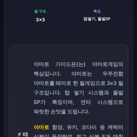
릴 구조
특징
탑쌓기, 돌발SP
3x3
야마토 가이드은(는) 야마토게임의
핵심입니다. ​​야마토는 우주전함
야마토
를 테마로 한 릴게임으로 3x3 릴
구조입니다. 탑 쌓기 시스템과 돌발
SP가 특징이며, 연타 시스템으로
짜릿한 손맛을 드립니다.
야마토
함장, 유키, 코다이 등 캐릭터
⚡ 야
심볼이 등장하며, 최고 심볼 5개 매칭