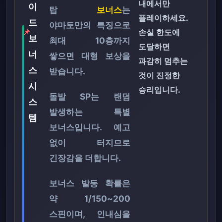
내에서만
이
탑
보너스
는
플레이하세요. ​​
드
야마토만의 특징으로
손실 한도에
보
최대 10층까지
도달하면
너
쌓으면 대형 보상을
과감히 멈추는
스
받습니다.
것이 진정한
시
승리입니다.
돌발 SP는 랜덤
스
발생하는 특별
템
보너스입니다. ​예고
없이 터지므로
긴장감을 더합니다.
보너스 발동 확률은
약 1/150~200
스핀이며, 인내심을