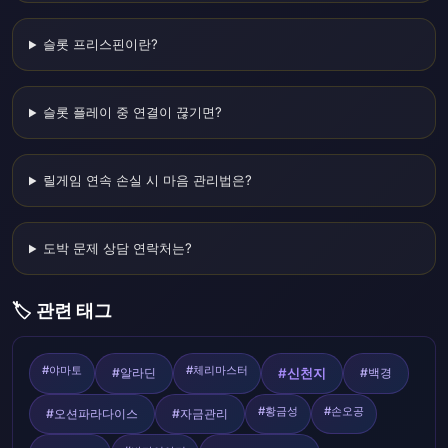
슬롯 프리스핀이란?
슬롯 플레이 중 연결이 끊기면?
릴게임 연속 손실 시 마음 관리법은?
도박 문제 상담 연락처는?
🏷️ 관련 태그
#야마토
#체리마스터
#알라딘
#신천지
#백경
#황금성
#손오공
#오션파라다이스
#자금관리