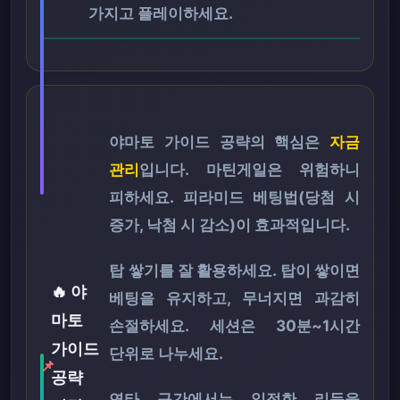
가지고 플레이하세요.
야마토 가이드 공략의 핵심은
자금
관리
입니다. ​​마틴게일은 위험하니
피하세요. ​피라미드 베팅법(당첨 시
증가, 낙첨 시 감소)이 효과적입니다.
탑 쌓기를 잘 활용하세요. 탑이 쌓이면
🔥 야
베팅을 유지하고, 무너지면 과감히
마토
손절하세요. 세션은 30분~1시간
가이드
단위로 나누세요.
공략
연타 구간에서는 일정한 리듬을