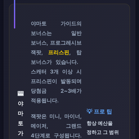
야마토 가이드의
보너스는 일반
보너스, 프로그레시브
잭팟,
프리스핀
, 탑
보너스가 있습니다. ​
스캐터 3개 이상 시
프리스핀이 발동되며
당첨금 2~3배가
🎰
적용됩니다.
야
💡 프로 팁
마
잭팟은 미니, 마이너,
토
항상 예산을
메이저, 그랜드
정하고 그 범위
가
4단계로 구성됩니다.