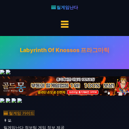
🎰 릴게임난다
☰
Labyrinth Of Knossos 프라그마틱
🎰 릴게임 가이드
👨‍💻
릴게임난다 정보팀
게임 정보 제공