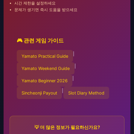
시간 제한을 설정하세요
문제가 생기면 즉시 도움을 받으세요
🎮 관련 게임 가이드
|
Yamato Practical Guide
|
Yamato Weekend Guide
|
Yamato Beginner 2026
|
Sincheonji Payout
Slot Diary Method
💡 더 많은 정보가 필요하신가요?