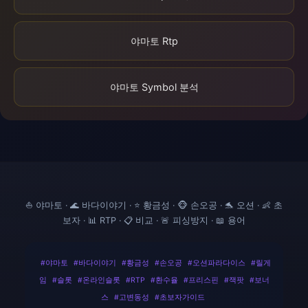
야마토 Rtp
야마토 Symbol 분석
⛵ 야마토 · 🌊 바다이야기 · ⭐ 황금성 · 🐵 손오공 · 🐬 오션 · 👶 초
보자 · 📊 RTP · 📋 비교 · 🚨 피싱방지 · 📖 용어
#야마토
#바다이야기
#황금성
#손오공
#오션파라다이스
#릴게
임
#슬롯
#온라인슬롯
#RTP
#환수율
#프리스핀
#잭팟
#보너
스
#고변동성
#초보자가이드