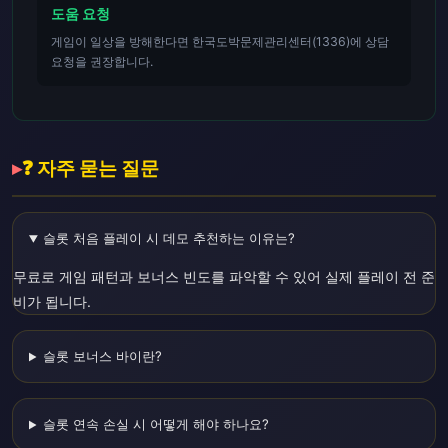
도움 요청
게임이 일상을 방해한다면 한국도박문제관리센터(1336)에 상담
요청을 권장합니다.
❓ 자주 묻는 질문
슬롯 처음 플레이 시 데모 추천하는 이유는?
무료로 게임 패턴과 보너스 빈도를 파악할 수 있어 실제 플레이 전 준
비가 됩니다.
슬롯 보너스 바이란?
슬롯 연속 손실 시 어떻게 해야 하나요?